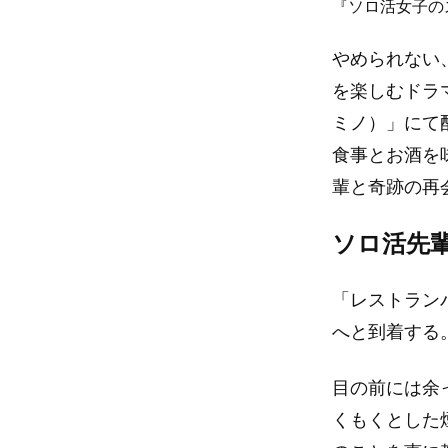
『ソロ活女子の
やめられない
を楽しむドラマ
ミノ）」にて
食事とお酒を
輩と奇跡の再
ソロ活先
「レストラン
へと到着する
目の前には余
くもくとした