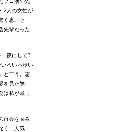
たソロ活の先
と2人の女性が
驚く恵。そ
活先輩だった
一夜にして3
でいろいろ歩い
」と言う。恵
場を見た際
会は私が願っ
の再会を噛み
なく、人気