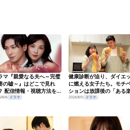
ラマ『親愛なる夫へ～完璧
健康診断が迫り、ダイエ
妻の嘘～』はどこで見れ
に燃える女子たち。モチ
？ 配信情報・視聴方法を
ションは放課後の「ある
介
/8/6
ドラマ
み」で……？『こころのフ
2026/8/5
ドラマ
フ』第5話