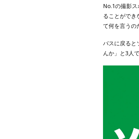
No.1の撮
ることができ
て何を言うの
バスに戻ると
んか」と3人