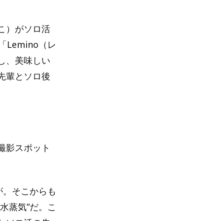
こ）がソロ活
emino（レ
し、美味しい
先輩とソロ後
撮影スポット
が。そこからも
水蒸気”だ。こ