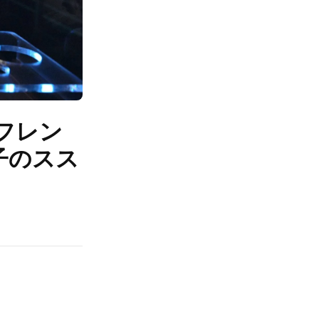
フレン
子のスス