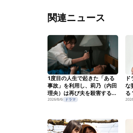
関連ニュース
1度目の人生で起きた「ある
ド
事故」を利用し、莉乃（内田
な
理央）は再び夫を殺害する
る
『夫を殺したはずなのに』第
2026/8/6
ドラマ
紹
2026
2話