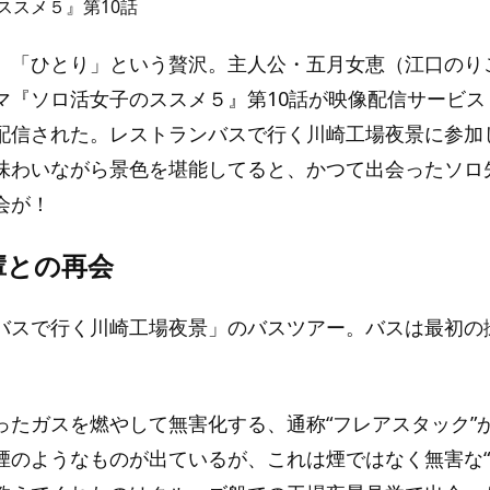
ススメ５』第10話
、「ひとり」という贅沢。主人公・五月女恵（江口のり
『ソロ活女子のススメ５』第10話が映像配信サービス「L
配信された。レストランバスで行く川崎工場夜景に参加
味わいながら景色を堪能してると、かつて出会ったソロ
会が！
輩との再会
バスで行く川崎工場夜景」のバスツアー。バスは最初の
。
ったガスを燃やして無害化する、通称“フレアスタック”
煙のようなものが出ているが、これは煙ではなく無害な“