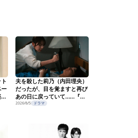
ット
夫を殺した莉乃（内田理央）
ベー
だったが、目を覚ますと再び
楽し
あの日に戻っていて……『夫
フ
を殺したはずなのに』第2話
2026/8/5
ドラマ