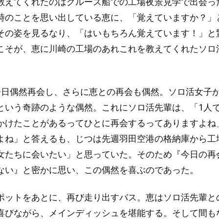
教えてくれたのはクルーズ船での工場夜景見学で出会っ
時のことを思い出している恵に、「覚えていますか？」
その姿を見るなり、「はいもちろん覚えています！」と
こそが、恵に川崎の工場のあれこれを教えてくれたソロ
今日偶然再会し、さらに恵との再会も偶然。ソロ活女子が
という奇跡のような偶然。これにソロ活先輩は、「1人
かけたことがあるってひとに再会するってありますよね
よね」と答えるも、じつは先週羽田空港の格納庫から工
女たちに会いたい」と思っていた。そのため『今日の再
ない』と密かに思い、この偶然を喜ぶのであった。
ポットをあとに、再び走り出すバス。恵はソロ活先輩と
喜びながら、メインディッシュを堪能する。そして間も