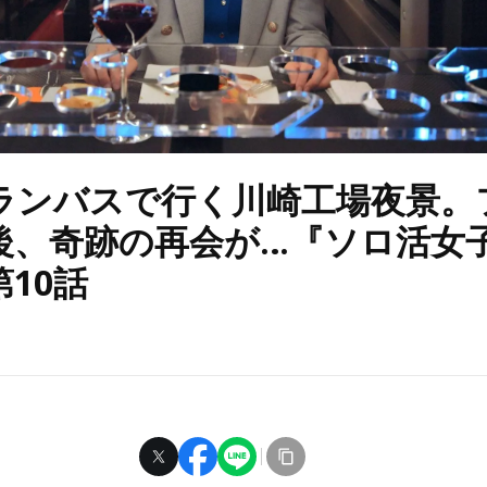
ランバスで行く川崎工場夜景。
後、奇跡の再会が…『ソロ活女
10話