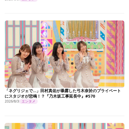
「ネグリジェで…」田村真佑が暴露した弓木奈於のプライベート
にスタジオが悲鳴！？『乃木坂工事延長中』#570
2026/8/3
エンタメ