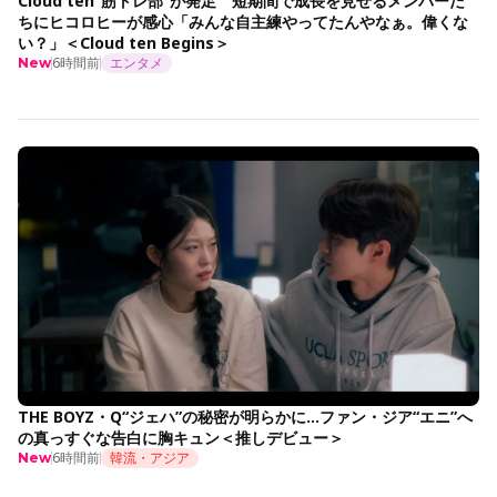
Cloud ten“筋トレ部”が発足 短期間で成長を見せるメンバーた
ちにヒコロヒーが感心「みんな自主練やってたんやなぁ。偉くな
い？」＜Cloud ten Begins＞
6時間前
エンタメ
New
THE BOYZ・Q“ジェハ”の秘密が明らかに…ファン・ジア“エニ”へ
の真っすぐな告白に胸キュン＜推しデビュー＞
6時間前
韓流・アジア
New