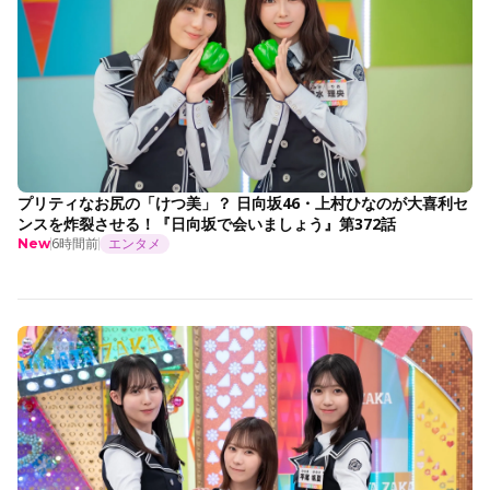
プリティなお尻の「けつ美」？ 日向坂46・上村ひなのが大喜利セ
ンスを炸裂させる！『日向坂で会いましょう』第372話
6時間前
エンタメ
New