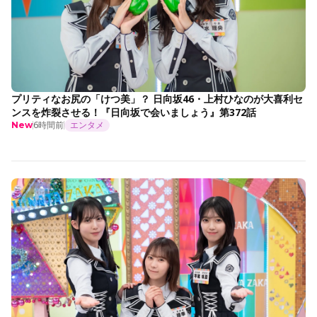
プリティなお尻の「けつ美」？ 日向坂46・上村ひなのが大喜利セ
ンスを炸裂させる！『日向坂で会いましょう』第372話
6時間前
エンタメ
New