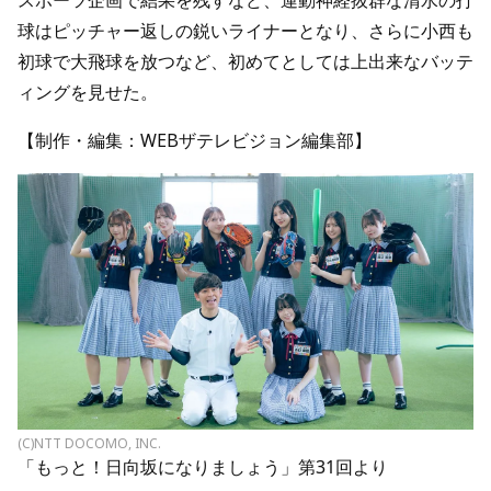
スポーツ企画で結果を残すなど、運動神経抜群な清水の打
球はピッチャー返しの鋭いライナーとなり、さらに小西も
初球で大飛球を放つなど、初めてとしては上出来なバッテ
ィングを見せた。
【制作・編集：WEBザテレビジョン編集部】
(C)NTT DOCOMO, INC.
「もっと！日向坂になりましょう」第31回より