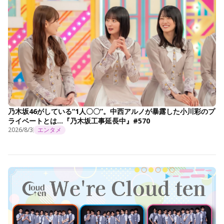
乃木坂46がしている“1人〇〇”。中西アルノが暴露した小川彩のプ
ライベートとは…『乃木坂工事延長中』#570
2026/8/3
エンタメ