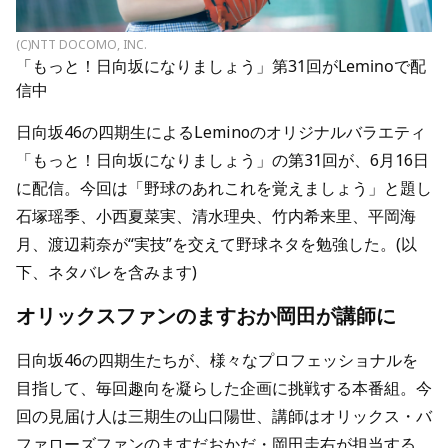
(C)NTT DOCOMO, INC.
「もっと！日向坂になりましょう」第31回がLeminoで配
信中
日向坂46の四期生によるLeminoのオリジナルバラエティ
「もっと！日向坂になりましょう」の第31回が、6月16日
に配信。今回は「野球のあれこれを覚えましょう」と題し
石塚瑶季、小西夏菜実、清水理央、竹内希来里、平岡海
月、渡辺莉奈が“実技”を交えて野球ネタを勉強した。(以
下、ネタバレを含みます)
オリックスファンのますおか岡田が講師に
日向坂46の四期生たちが、様々なプロフェッショナルを
目指して、毎回趣向を凝らした企画に挑戦する本番組。今
回の見届け人は三期生の山口陽世、講師はオリックス・バ
ファローズファンのますだおかだ・岡田圭右が担当する。