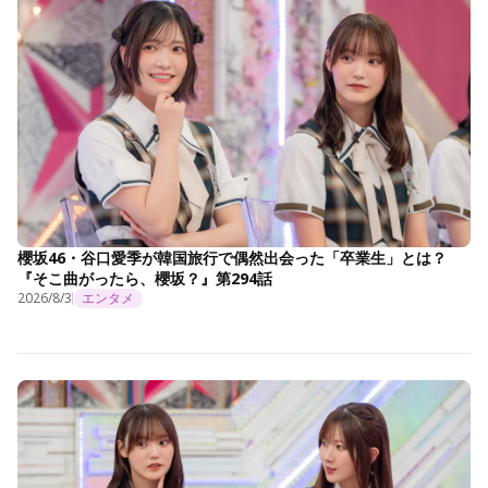
櫻坂46・谷口愛季が韓国旅行で偶然出会った「卒業生」とは？
『そこ曲がったら、櫻坂？』第294話
2026/8/3
エンタメ