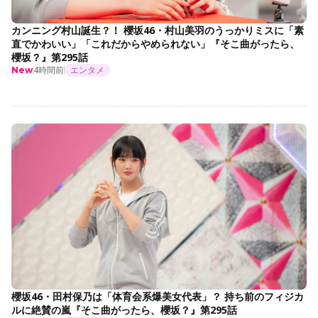
カンニング村山誕生？！ 櫻坂46・村山美羽のうっかりミスに「素
直でかわいい」「これだからやめられない」『そこ曲がったら、
櫻坂？』第295話
4時間前
エンタメ
New
櫻坂46・田村保乃は「体育会系爆美女代表」？ 持ち前のフィジカ
ルに絶賛の嵐『そこ曲がったら、櫻坂？』第295話