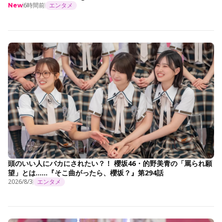
6時間前
エンタメ
New
頭のいい人にバカにされたい？！ 櫻坂46・的野美青の「罵られ願
望」とは……『そこ曲がったら、櫻坂？』第294話
2026/8/3
エンタメ