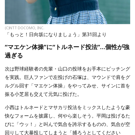
(C)NTT DOCOMO, INC.
「もっと！日向坂になりましょう」第31回より
“マエケン体操”に“トルネード投法”…個性が強
過ぎる
次は野球経験者の先輩・山口の投球をお手本にピッチング
を実践。巨人ファンで左投げの石塚は、マウンドで肩をグ
ルグル回す「マエケン体操」をやってみせ、サインに首を
振る小芝居も交えて元気に投げた。
小西はトルネードとマサカリ投法をミックスしたような豪
快なフォームを披露し、何やら楽しそう。平岡は投げるた
びに「ウッ！」と叫んで気合を誇示するものの、気合が空
回りして大暴投してしまうと「捕ろうとしてください