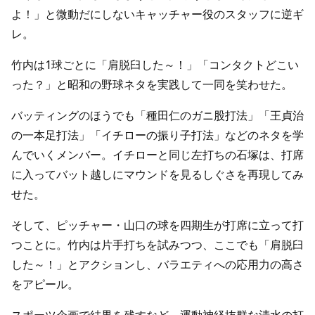
よ！」と微動だにしないキャッチャー役のスタッフに逆ギ
レ。
竹内は1球ごとに「肩脱臼した～！」「コンタクトどこい
った？」と昭和の野球ネタを実践して一同を笑わせた。
バッティングのほうでも「種田仁のガニ股打法」「王貞治
の一本足打法」「イチローの振り子打法」などのネタを学
んでいくメンバー。イチローと同じ左打ちの石塚は、打席
に入ってバット越しにマウンドを見るしぐさを再現してみ
せた。
そして、ピッチャー・山口の球を四期生が打席に立って打
つことに。竹内は片手打ちを試みつつ、ここでも「肩脱臼
した～！」とアクションし、バラエティへの応用力の高さ
をアピール。