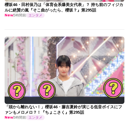
櫻坂46・田村保乃は「体育会系爆美女代表」？ 持ち前のフィジカ
ルに絶賛の嵐『そこ曲がったら、櫻坂？』第295話
5時間前
エンタメ
New
「頭から離れない！」櫻坂46・藤吉夏鈴が演じる低音ボイスにフ
ァンもメロメロ？！『ちょこさく』第295話
5時間前
エンタメ
New