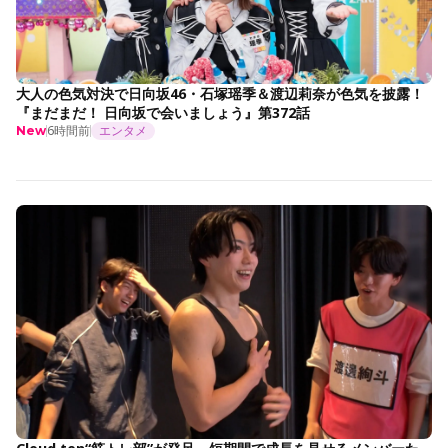
大人の色気対決で日向坂46・石塚瑶季＆渡辺莉奈が色気を披露！
『まだまだ！ 日向坂で会いましょう』第372話
6時間前
エンタメ
New