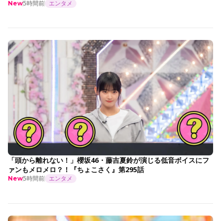
5時間前
エンタメ
New
「頭から離れない！」櫻坂46・藤吉夏鈴が演じる低音ボイスにフ
ァンもメロメロ？！『ちょこさく』第295話
5時間前
エンタメ
New