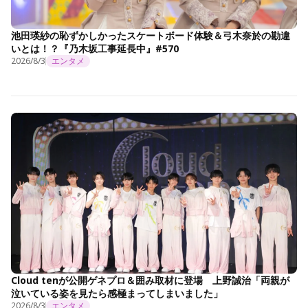
池田瑛紗の恥ずかしかったスケートボード体験＆弓木奈於の勘違
いとは！？『乃木坂工事延長中』#570
2026/8/3
エンタメ
Cloud tenが公開ゲネプロ＆囲み取材に登場 上野誠治「両親が
泣いている姿を見たら感極まってしまいました」
2026/8/3
エンタメ