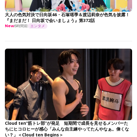
大人の色気対決で日向坂46・石塚瑶季＆渡辺莉奈が色気を披露！
『まだまだ！ 日向坂で会いましょう』第372話
6時間前
エンタメ
New
Cloud ten“筋トレ部”が発足 短期間で成長を見せるメンバーた
ちにヒコロヒーが感心「みんな自主練やってたんやなぁ。偉くな
い？」＜Cloud ten Begins＞