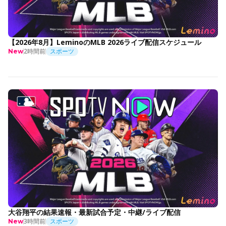
【2026年8月】LeminoのMLB 2026ライブ配信スケジュール
2時間前
スポーツ
New
大谷翔平の結果速報・最新試合予定・中継/ライブ配信
3時間前
スポーツ
New