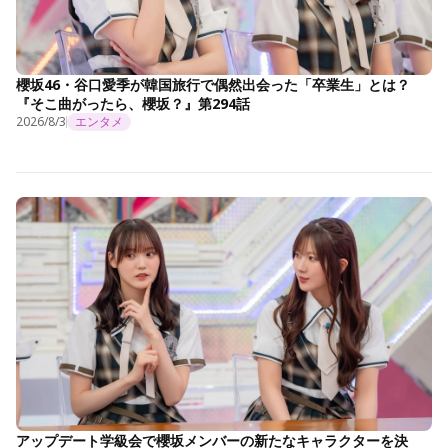
櫻坂46・谷口愛季が韓国旅行で偶然出会った「卒業生」とは？
『そこ曲がったら、櫻坂？』第294話
2026/8/3
エンタメ
アップデート学級会で櫻坂メンバーの新たなキャラクターを決