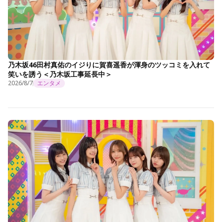
乃木坂46田村真佑のイジりに賀喜遥香が渾身のツッコミを入れて
笑いを誘う＜乃木坂工事延長中＞
2026/8/7
エンタメ