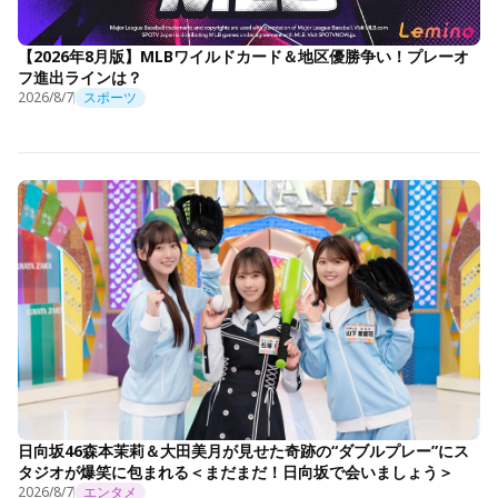
【2026年8月版】MLBワイルドカード＆地区優勝争い！プレーオ
フ進出ラインは？
2026/8/7
スポーツ
日向坂46森本茉莉＆大田美月が見せた奇跡の“ダブルプレー”にス
タジオが爆笑に包まれる＜まだまだ！日向坂で会いましょう＞
2026/8/7
エンタメ