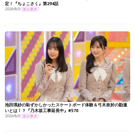
定！『ちょこさく』第294話
2026/8/3
エンタメ
池田瑛紗の恥ずかしかったスケートボード体験＆弓木奈於の勘違
いとは！？『乃木坂工事延長中』#570
2026/8/3
エンタメ