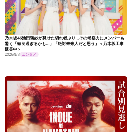
乃木坂46池田瑛紗が見せた切れ者ぶり…その考察力にメンバーも
驚く「頭良過ぎるかも…」「絶対未来人だと思う」＜乃木坂工事
延長中＞
2026/8/7
エンタメ