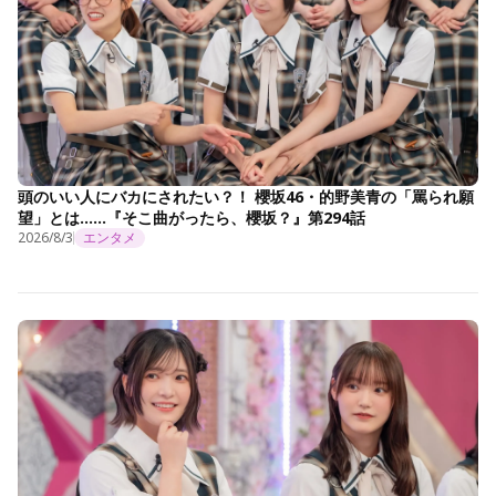
頭のいい人にバカにされたい？！ 櫻坂46・的野美青の「罵られ願
望」とは……『そこ曲がったら、櫻坂？』第294話
2026/8/3
エンタメ