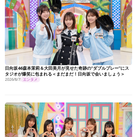
日向坂46森本茉莉＆大田美月が見せた奇跡の“ダブルプレー”にス
タジオが爆笑に包まれる＜まだまだ！日向坂で会いましょう＞
2026/8/7
エンタメ