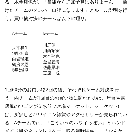
る。木全翔也が、「番組から追加予算はありません」「負
けたチームのメンバー自腹になります」とルール説明を行
う。買い物対決のチームは以下の通り。
Aチーム
Bチーム
川尻蓮
大平祥生
川西拓実
河野純喜
木全翔也
白岩瑠姫
金城碧海
鶴房汐恩
佐藤景瑚
與那城奨
豆原一成
1回60分のお買い物2回の後、それぞれゲーム対決を行
う。両チームが1回目のお買い物に訪れたのは、屋台や露
店風のワゴンが立ち並ぶ穴場マーケット。マーケットに
は、所狭しとハワイアン雑貨やアクセサリーが売られてい
る。Aチームでは、「こういうのハワイっぽい」とハンド
メイド風のネックレスを手に取る河野純喜に、「なんか