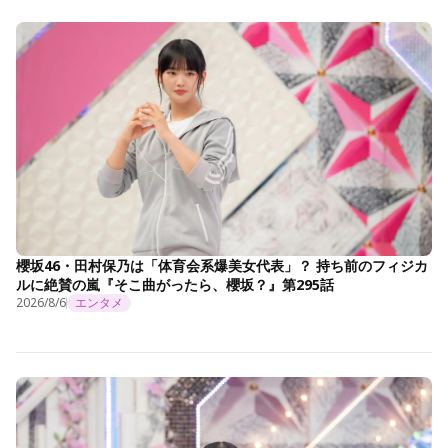
櫻坂46・田村保乃は「体育会系爆美女代表」？ 持ち前のフィジカ
ルに絶賛の嵐『そこ曲がったら、櫻坂？』第295話
2026/8/6
エンタメ