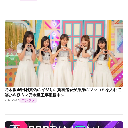
乃木坂46田村真佑のイジりに賀喜遥香が渾身のツッコミを入れて
笑いを誘う＜乃木坂工事延長中＞
2026/8/7
エンタメ