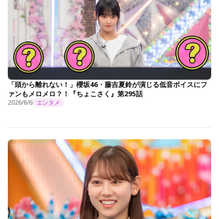
「頭から離れない！」櫻坂46・藤吉夏鈴が演じる低音ボイスにフ
ァンもメロメロ？！『ちょこさく』第295話
2026/8/6
エンタメ