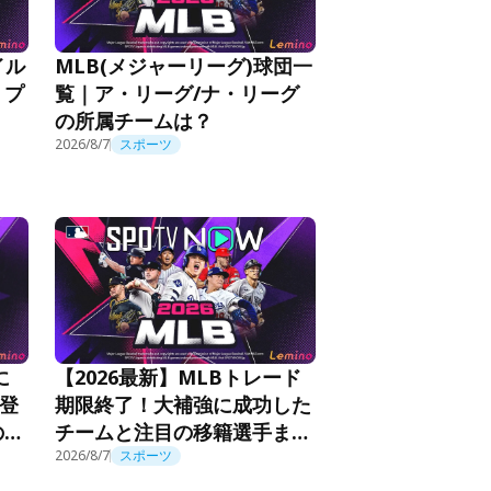
イル
MLB(メジャーリーグ)球団一
！プ
覧｜ア・リーグ/ナ・リーグ
の所属チームは？
2026/8/7
スポーツ
に
【2026最新】MLBトレード
の登
期限終了！大補強に成功した
の活
チームと注目の移籍選手まと
め
2026/8/7
スポーツ