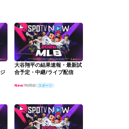
大谷翔平の結果速報・最新試
ケジ
合予定・中継/ライブ配信
7時間前
スポーツ
New