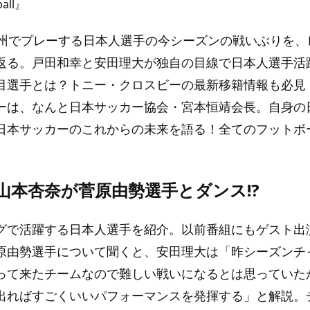
ball』
欧州でプレーする日本人選手の今シーズンの戦いぶりを、
返る。戸田和幸と安田理大が独自の目線で日本人選手活
目選手とは？トニー・クロスビーの最新移籍情報も必見
ーは、なんと日本サッカー協会・宮本恒靖会長。自身の
日本サッカーのこれからの未来を語る！全てのフットボ
・山本杏奈が菅原由勢選手とダンス!?
グで活躍する日本人選手を紹介。以前番組にもゲスト出
原由勢選手について聞くと、安田理大は「昨シーズンチ
って来たチームなので難しい戦いになるとは思っていた
出ればすごくいいパフォーマンスを発揮する」と解説。