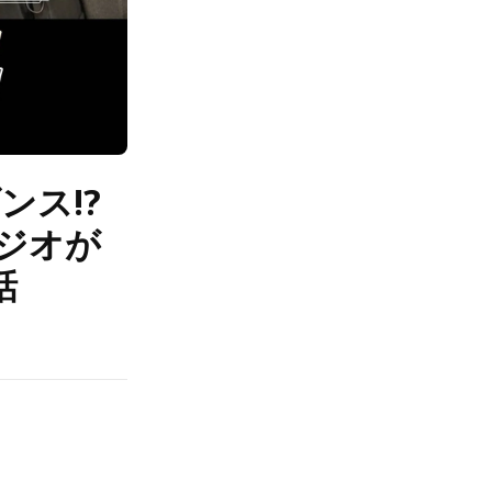
ンス!?
ジオが
話