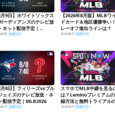
【2026年8月版】MLBワ
8月9日】ホワイトソックス
ドカード＆地区優勝争い
sガーディアンズのテレビ放
レーオフ進出ラインは？
・ネット配信予定｜
B2026
/8/8
スポーツ
2026/8/7
スポーツ
スマホでMLB中継を見る
8月8日】フィリーズvsブル
は？Leminoプレミアム
ジェイズのテレビ放送・ネ
録方法と無料トライアル
ト配信予定｜MLB2026
用法
/8/7
スポーツ
2026/8/7
スポーツ