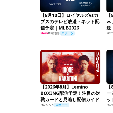
【8月10日】ロイヤルズvsカ
【
ブスのテレビ放送・ネット配
v
信予定｜MLB2026
送
8時間前
スポーツ
ML
2026
New
【2026年8月】Lemino
【
BOXING配信予定！注目の対
ー
戦カードと見逃し配信ガイド
ッ
2026/8/7
スポーツ
2026