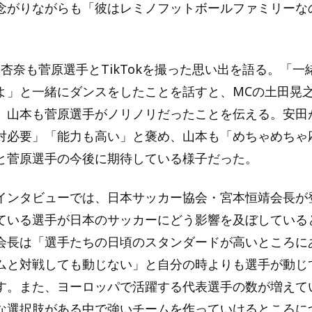
念がりながらも「彼はレミノフットボールファミリーな
本杏奈も菅原選手とTikTokを撮った思い出を語る。「
よ」と一緒にダンスをしたことを話すと、MCの土田晃
、山本も菅原選手がノリノリだったことを伝える。安田
対必要」「能力も高い」と褒め、山本も「めちゃめちゃ
と菅原選手の今後に期待している様子だった。
インタビューでは、日本サッカー協会・宮本恒靖会長が
ている選手が日本のサッカーにどう影響を及ぼしている
会長は「選手たちの日頃のスタンダードが高いところに
ムと対戦しても動じない」と自分の時よりも選手が動じ
す。また、ヨーロッパで活躍する代表選手の数が増えて
な選択肢がある中で強いチームを作っていけるところに