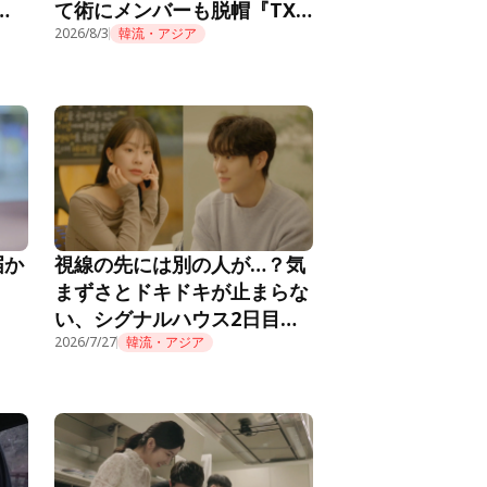
メ
て術にメンバーも脱帽『TXT
推し
の育児日記』第10話
2026/8/3
韓流・アジア
届か
視線の先には別の人が…？気
まずさとドキドキが止まらな
い、シグナルハウス2日目の
朝『HEART SIGNAL4』第2
2026/7/27
韓流・アジア
話