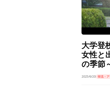
大学登
女性と
の季節
2025/6/20
韓流・ア