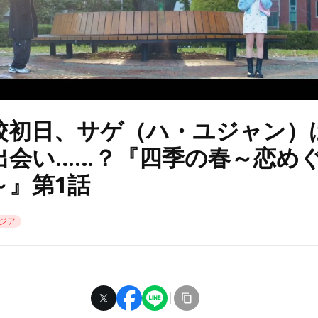
校初日、サゲ（ハ・ユジャン）
出会い……？『四季の春～恋め
～』第1話
ジア