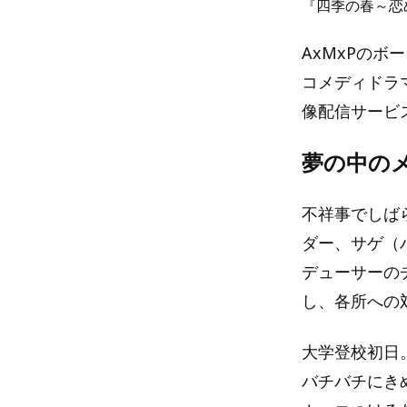
『四季の春～恋
AxMxPの
コメディドラマ
像配信サービ
夢の中の
不祥事でしば
ダー、サゲ（
デューサーの
し、各所への
大学登校初日
バチバチにき