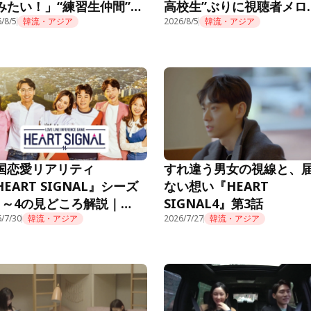
みたい！」“練習生仲間”も
高校生”ぶりに視聴者メロ
題に＜推しデビュー＞
/8/5
韓流・アジア
ロ「制服似合ってる」＜
2026/8/5
韓流・アジア
デビュー＞
国恋愛リアリティ
すれ違う男女の視線と、
HEART SIGNAL』シーズ
ない想い『HEART
1～4の見どころ解説｜
SIGNAL4』第3話
mino公式
/7/30
韓流・アジア
2026/7/27
韓流・アジア