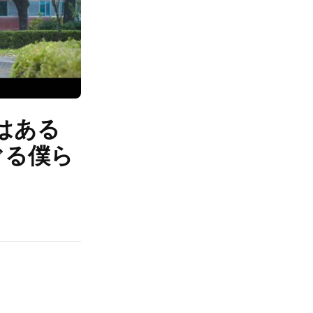
はある
ぐる僕ら