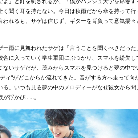
なよ」と釘を刺されるが、「僕がハンジュ大学を席巻す
全く聞く耳を持たない。今日は秋雨だから傘を持って行
言われるも、サゲは信じず、ギターを背負って意気揚々
ザー雨に見舞われたサゲは「言うことを聞くべきだった
校舎に入っていく学生軍団にぶつかり、スマホを紛失し
てないサゲだが、茂みからスマホを見つけると夢の中で
ロディ"がどこからか流れてきた。音がする方へ走って向
いる。いつも見る夢の中のメロディーがなぜ彼女から聞
涙が浮かび……。