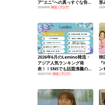
ア“エニ”への真っすぐな告白
形
に胸キュン＜推しデビュー＞
2026/8/6
韓流・アジア
話
2026
2026年6月のLemino韓流・
韓
アジア人気ランキング発
『
表！！SNSでも話題沸騰の痛
ン
快オフィスファンタジー『新
2026/7/30
韓流・アジア
Le
2026
入社員カン会長』が先月10位
から怒涛のごぼう抜きで初の
首位獲得！