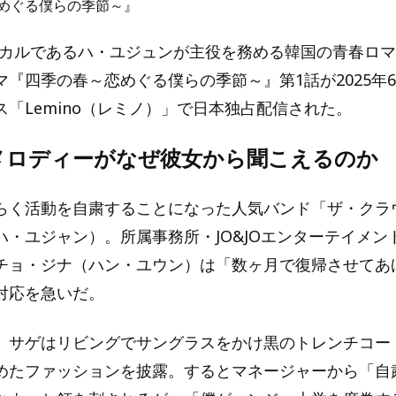
めぐる僕らの季節～』
ボーカルであるハ・ユジュンが主役を務める韓国の青春ロ
『四季の春～恋めぐる僕らの季節～』第1話が2025年6月
ス「Lemino（レミノ）」で日本独占配信された。
メロディーがなぜ彼女から聞こえるのか
らく活動を自粛することになった人気バンド「ザ・クラ
ハ・ユジャン）。所属事務所・JO&JOエンターテイメン
チョ・ジナ（ハン・ユウン）は「数ヶ月で復帰させてあ
対応を急いだ。
。サゲはリビングでサングラスをかけ黒のトレンチコー
めたファッションを披露。するとマネージャーから「自