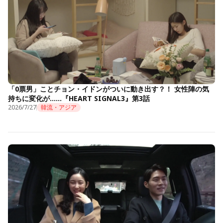
「0票男」ことチョン・イドンがついに動き出す？！ 女性陣の気
持ちに変化が……『HEART SIGNAL3』第3話
2026/7/27
韓流・アジア