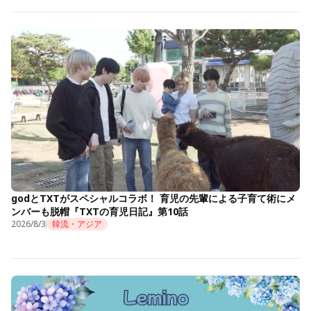
godとTXTがスペシャルコラボ！ 育児の先輩による子育て術にメ
ンバーも脱帽『TXTの育児日記』第10話
2026/8/3
韓流・アジア