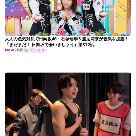
大人の色気対決で日向坂46・石塚瑶季＆渡辺莉奈が色気を披露！
『まだまだ！ 日向坂で会いましょう』第372話
7時間前
エンタメ
New