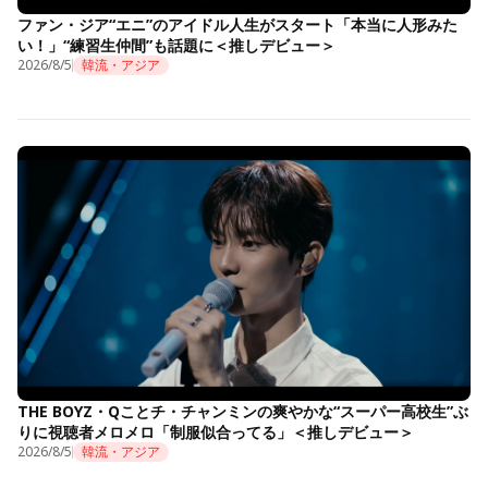
ファン・ジア“エニ”のアイドル人生がスタート「本当に人形みた
い！」“練習生仲間”も話題に＜推しデビュー＞
2026/8/5
韓流・アジア
THE BOYZ・Qことチ・チャンミンの爽やかな“スーパー高校生”ぶ
りに視聴者メロメロ「制服似合ってる」＜推しデビュー＞
2026/8/5
韓流・アジア