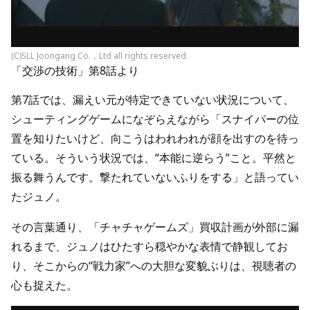
(C)SLL Joongang Co.，Ltd all rights reserved.
「交渉の技術」第8話より
第7話では、漏えい元が特定できていない状況について、
シューティングゲームになぞらえながら「スナイパーの位
置を知りたいけど、向こうはわれわれが顔を出すのを待っ
ている。そういう状況では、“本能に逆らう”こと。平然と
振る舞うんです。撃たれていないふりをする」と語ってい
たジュノ。
その言葉通り、「チャチャゲームズ」買収計画が外部に漏
れるまで、ジュノはひたすら穏やかな表情で静観してお
り、そこからの“戦力家”への大胆な変貌ぶりは、視聴者の
心も捉えた。