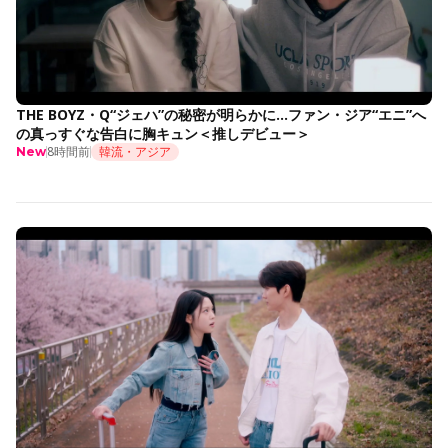
THE BOYZ・Q“ジェハ”の秘密が明らかに…ファン・ジア“エニ”へ
の真っすぐな告白に胸キュン＜推しデビュー＞
8時間前
韓流・アジア
New