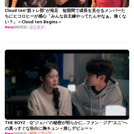
Cloud ten“筋トレ部”が発足 短期間で成長を見せるメンバーた
ちにヒコロヒーが感心「みんな自主練やってたんやなぁ。偉くな
い？」＜Cloud ten Begins＞
8時間前
エンタメ
New
THE BOYZ・Q“ジェハ”の秘密が明らかに…ファン・ジア“エニ”へ
の真っすぐな告白に胸キュン＜推しデビュー＞
8時間前
韓流・アジア
New