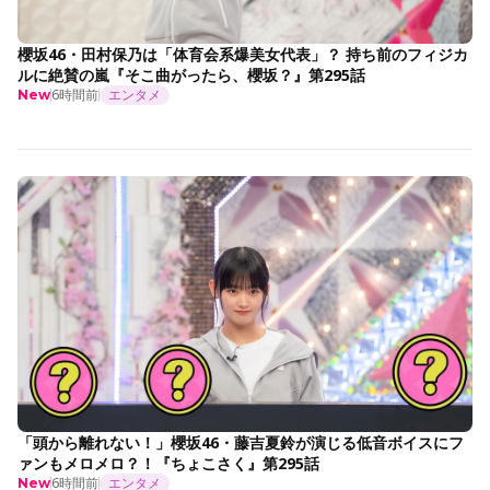
櫻坂46・田村保乃は「体育会系爆美女代表」？ 持ち前のフィジカ
ルに絶賛の嵐『そこ曲がったら、櫻坂？』第295話
6時間前
エンタメ
New
「頭から離れない！」櫻坂46・藤吉夏鈴が演じる低音ボイスにフ
ァンもメロメロ？！『ちょこさく』第295話
6時間前
エンタメ
New