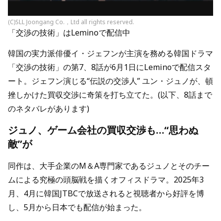
(C)SLL Joongang Co.，Ltd all rights reserved.
「交渉の技術」はLeminoで配信中
韓国の実力派俳優イ・ジェフンが主演を務める韓国ドラマ
「交渉の技術」の第7、8話が6月1日にLeminoで配信スタ
ート。ジェフン演じる“伝説の交渉人” ユン・ジュノが、頓
挫しかけた買収交渉に奇策を打ち立てた。(以下、8話まで
のネタバレがあります)
ジュノ、ゲーム会社の買収交渉も…“思わぬ
敵”が
同作は、大手企業のM＆A専門家であるジュノとそのチー
ムによる究極の頭脳戦を描くオフィスドラマ。2025年3
月、4月に韓国JTBCで放送されると視聴者から好評を博
し、5月から日本でも配信が始まった。