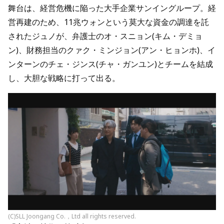
舞台は、経営危機に陥った大手企業サンイングループ。経
営再建のため、11兆ウォンという莫大な資金の調達を託
されたジュノが、弁護士のオ・スニョン(キム・デミョ
ン)、財務担当のクァク・ミンジョン(アン・ヒョンホ)、イ
ンターンのチェ・ジンス(チャ・ガンユン)とチームを結成
し、大胆な戦略に打って出る。
(C)SLL Joongang Co.，Ltd all rights reserved.