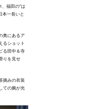
本、福田の“は
日本一長いと
の奥にあるア
えるショット
ビる田中＆寺
滑りを見せ
茶摘みの衣装
しての腕が光