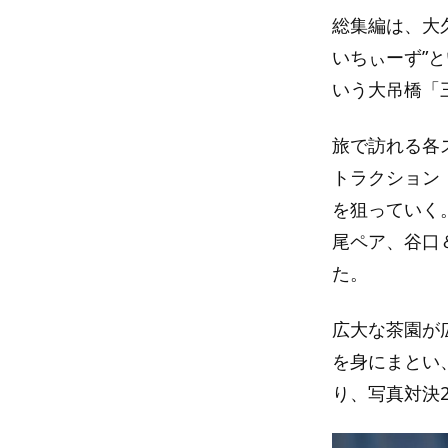
総集編は、大久
いちぃーず”
いう大吊橋「
旅で訪れる各
トラクション
を狙っていく
尾ペア、谷口
た。
広大な茶園が
を身にまとい
り、写真対決