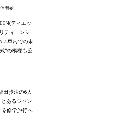
配信開始
EEN(ディエッ
アリティーンシ
バス車内での未
式”の模様も公
福田歩汰の6人
、とあるジャン
する修学旅行へ