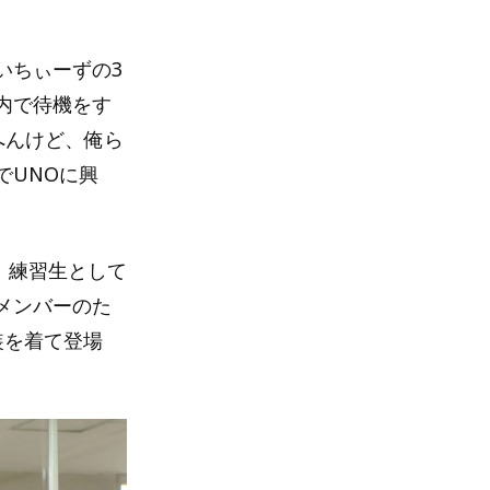
いちぃーずの3
内で待機をす
へんけど、俺ら
でUNOに興
。練習生として
メンバーのた
装を着て登場