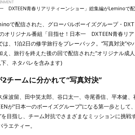
AINMENT
 DXTEEN青春リアリティーンショー」総集編がLeminoで
eminoで配信された、グローバルボーイズグループ・DXT
)のオリジナル番組「目指せ！日本一 DXTEEN青春リ
では、1泊2日の修学旅行をプレーバック。“写真対決”や
加え、旅行を終えた後の回で配信された“オリジナル成人
以下、ネタバレを含みます)
2チームに分かれて“写真対決”
久保波留、田中笑太郎、谷口太一、寺尾香信、平本健、
EENが“日本一のボーイズグループ”になる第一歩として
一”を目指し、チーム対抗でさまざまなミッションに挑戦
バラエティー。