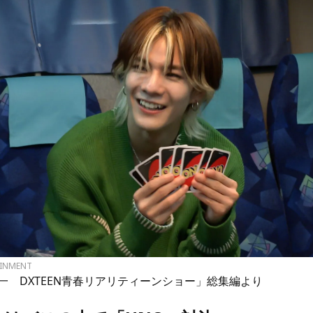
AINMENT
一 DXTEEN青春リアリティーンショー」総集編より