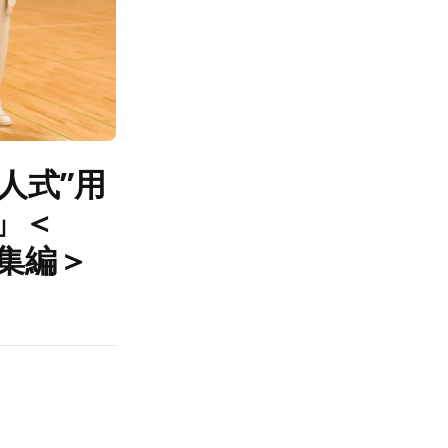
人式”用
」＜
総集編＞