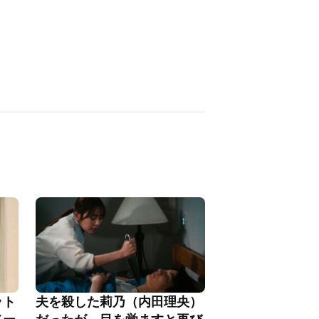
ット
夫を殺した莉乃（内田理央）
ベー
だったが、目を覚ますと再び