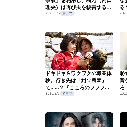
理央）は再び夫を殺害する
る
『夫を殺したはずなのに』第
2026/8/6
ドラマ
紹
2026
2話
恥
ドキドキ＆ワクワクの職業体
音
験。行き先は「紺ソ農園」
ろ
で……？『こころのフフフ』
部
第4話
2026/8/5
ドラマ
2026
第