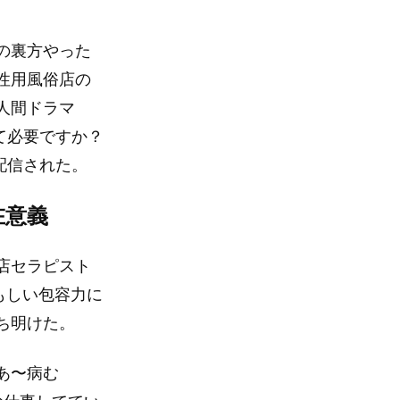
の裏方やった
性用風俗店の
人間ドラマ
て必要ですか？
て配信された。
在意義
店セラピスト
もしい包容力に
ち明けた。
あ〜病む