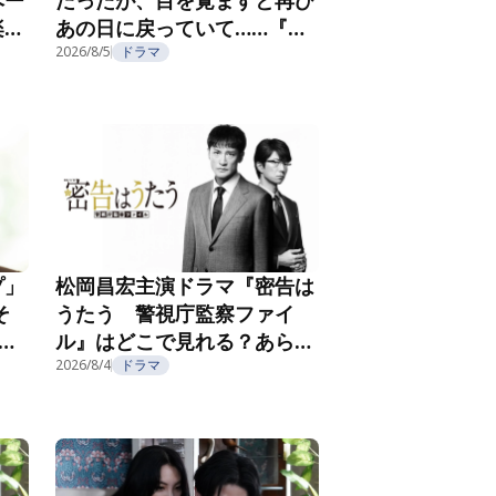
楽し
あの日に戻っていて……『夫
フ
を殺したはずなのに』第2話
2026/8/5
ドラマ
プ」
松岡昌宏主演ドラマ『密告は
そ
うたう 警視庁監察ファイ
こ
ル』はどこで見れる？あらす
じ・キャスト・配信視聴方法
2026/8/4
ドラマ
を紹介