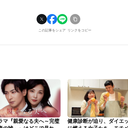
この記事をシェア
リンクをコピー
ラマ『親愛なる夫へ～完璧
健康診断が迫り、ダイエ
妻の嘘～』はどこで見れ
に燃える女子たち。モチ