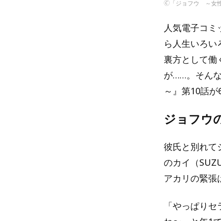
🄫「ジョフウ ～女
人気電子コミ
ら人生いろい
裏方として働
が……。そん
～』第10話が
ジョフウ
彼氏と別れて
のカイ（SU
アカリの緊張
「やっぱりセ