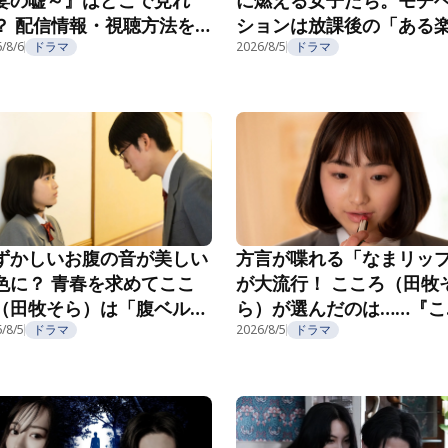
？ 配信情報・視聴方法を
ションは放課後の「ある
介
/8/6
ドラマ
み」で……？『こころのフ
2026/8/5
ドラマ
フ』第5話
ずかしいお腹の音が美しい
方言が喋れる「なまリッ
色に？ 青春を求めてここ
が大流行！ こころ（田牧
（田牧そら）は「腹ベル
ら）が選んだのは……『こ
」へ！『こころのフフフ』
ろのフフフ』第2話
/8/5
ドラマ
2026/8/5
ドラマ
3話