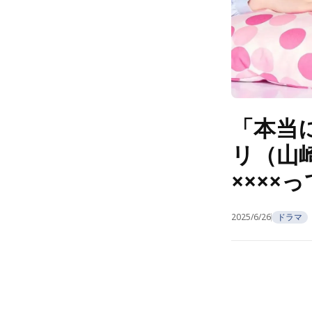
「本当
リ（山
××××
2025/6/26
ドラマ