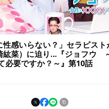
に性感いらない？」セラピスト
崎紘菜）に迫り…『ジョフウ 
って必要ですか？～』第10話