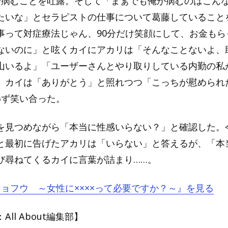
で病むことを吐露。そして「まぁでも俺が病むのはこん
たいな」とセラピストの仕事について葛藤していること
事って対症療法じゃん、90分だけ笑顔にして、お金もら
ないのに」と呟くカイにアカリは「そんなことないよ、
山いるよ」「ユーザーさんとやり取りしている内勤の私
、カイは「ありがとう」と照れつつ「こっちが慰められ
わず笑い合った。
を見つめながら「本当に性感いらない？」と確認した。
と最初に告げたアカリは「いらない」と答えるが、「本
び尋ねてくるカイに言葉が詰まり……。
『ジョフウ ～女性に××××って必要ですか？～』を見る
ll About編集部】