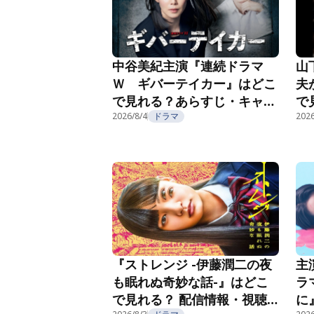
中谷美紀主演『連続ドラマ
山
Ｗ ギバーテイカー』はどこ
夫
で見れる？あらすじ・キャス
で
ト・配信視聴方法を紹介
2026/8/4
ドラマ
ト
2026
主
『ストレンジ -伊藤潤二の夜
ラ
も眠れぬ奇妙な話-』はどこ
に
で見れる？ 配信情報・視聴