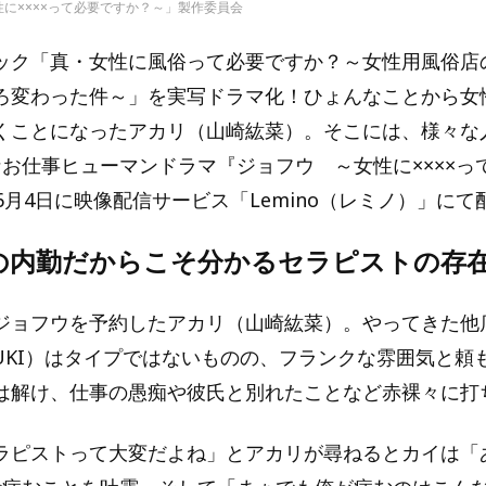
性に××××って必要ですか？～」製作委員会
ック「真・女性に風俗って必要ですか？～女性用風俗店
ろ変わった件～」を実写ドラマ化！ひょんなことから女
くことになったアカリ（山崎紘菜）。そこには、様々な
なお仕事ヒューマンドラマ『ジョフウ ～女性に××××っ
6月4日に映像配信サービス「Lemino（レミノ）」に
の内勤だからこそ分かるセラピストの存
ジョフウを予約したアカリ（山崎紘菜）。やってきた他
ZUKI）はタイプではないものの、フランクな雰囲気と頼
は解け、仕事の愚痴や彼氏と別れたことなど赤裸々に打
ラピストって大変だよね」とアカリが尋ねるとカイは「