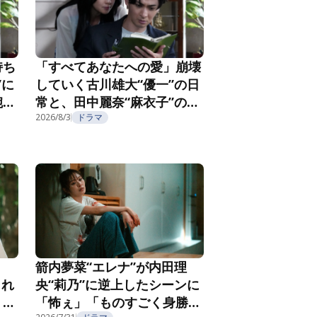
持ち
「すべてあなたへの愛」崩壊
”に
していく古川雄大“優一”の日
腕社
常と、田中麗奈“麻衣子”の不
なる
気味な微笑み『親愛なる夫へ
2026/8/3
ドラマ
2
～完璧な妻の嘘～』第3話
箭内夢菜“エレナ”が内田理
され
央“莉乃”に逆上したシーンに
」
「怖ぇ」「ものすごく身勝