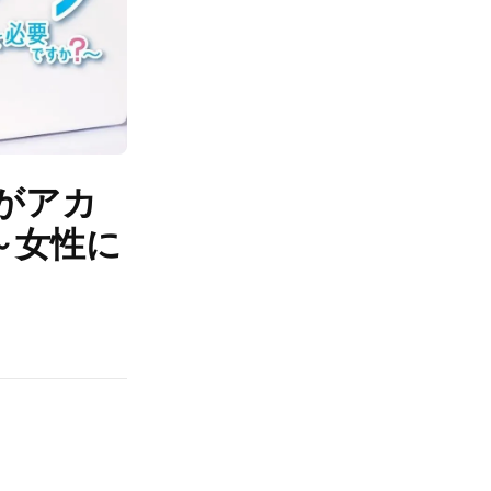
がアカ
～女性に