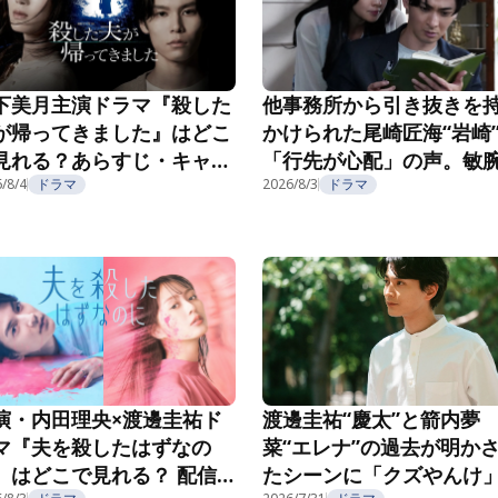
下美月主演ドラマ『殺した
他事務所から引き抜きを
が帰ってきました』はどこ
かけられた尾崎匠海“岩崎
見れる？あらすじ・キャス
「行先が心配」の声。敏
・配信視聴方法を紹介
/8/4
ドラマ
長の企みにゾッ…『親愛
2026/8/3
ドラマ
夫へ～完璧な妻の嘘～』第
話
演・内田理央×渡邊圭祐ド
渡邊圭祐“慶太”と箭内夢
マ『夫を殺したはずなの
菜“エレナ”の過去が明か
』はどこで見れる？ 配信
たシーンに「クズやんけ