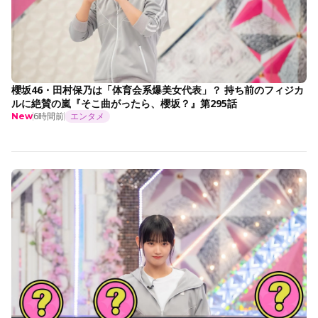
櫻坂46・田村保乃は「体育会系爆美女代表」？ 持ち前のフィジカ
ルに絶賛の嵐『そこ曲がったら、櫻坂？』第295話
6時間前
エンタメ
New