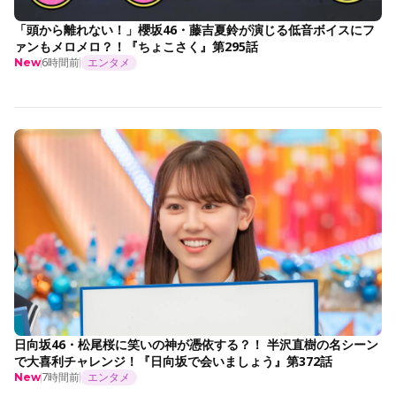
「頭から離れない！」櫻坂46・藤吉夏鈴が演じる低音ボイスにフ
ァンもメロメロ？！『ちょこさく』第295話
6時間前
エンタメ
New
日向坂46・松尾桜に笑いの神が憑依する？！ 半沢直樹の名シーン
で大喜利チャレンジ！『日向坂で会いましょう』第372話
7時間前
エンタメ
New