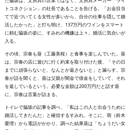
た脇坂は、文房具の営業ではなく、文房具メーカー「ライ
トコネクション」の社長であることを告げる。「お金目当
てで近づいてくる女性が多いから、自分の仕事を隠して婚
活したかった」と打ち明け、137万円のワインをスマート
に頼む脇坂の姿に、すみれの機嫌は上々。婚活に気合いが
入る。
その頃、宗春も葵（工藤美桜）と食事を楽しんでいた。葵
は、宗春の店に遊びに行く約束を取り付けた後、「その日
までに頑張らないと、なんとか返さないと」と漏らす。宗
春が話を聞くと、葵は父親が闇金で借金をしていて、それ
を返しているという。必要な金額は200万円だと話す葵
に、宗春は言葉が詰まる。
トイレで脇坂の記事を調べ、「私はこの人と出会うために
婚活してきたんだ」と確信するすみれ。そこに、萌（鈴木
愛理）から電話がかかり、調べた結果葵は「ちょうだい女