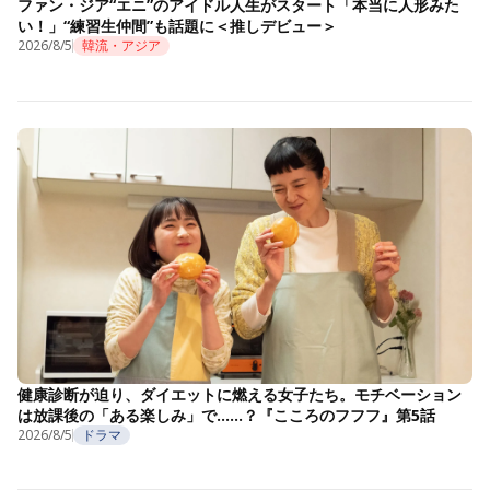
ファン・ジア“エニ”のアイドル人生がスタート「本当に人形みた
い！」“練習生仲間”も話題に＜推しデビュー＞
2026/8/5
韓流・アジア
健康診断が迫り、ダイエットに燃える女子たち。モチベーション
は放課後の「ある楽しみ」で……？『こころのフフフ』第5話
2026/8/5
ドラマ