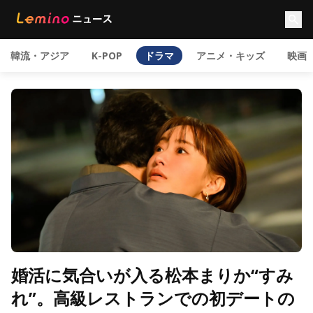
韓流・アジア
K-POP
ドラマ
アニメ・キッズ
映画
婚活に気合いが入る松本まりか“すみ
れ”。高級レストランでの初デートの