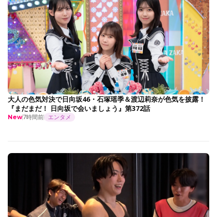
大人の色気対決で日向坂46・石塚瑶季＆渡辺莉奈が色気を披露！
『まだまだ！ 日向坂で会いましょう』第372話
7時間前
エンタメ
New