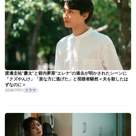
渡邊圭祐“慶太”と箭内夢菜“エレナ”の過去が明かされたシーンに
「クズやんけ」「楽な方に逃げた」と視聴者騒然＜夫を殺したは
ずなのに＞
2026/7/31
ドラマ