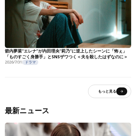
箭内夢菜“エレナ”が内田理央“莉乃”に逆上したシーンに「怖ぇ」
「ものすごく身勝手」とSNSザワつく＜夫を殺したはずなのに＞
2026/7/31
ドラマ
もっと見る
最新ニュース