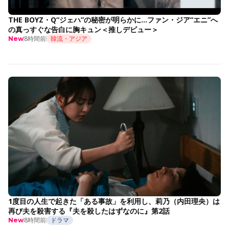
THE BOYZ・Q“ジェハ”の秘密が明らかに…ファン・ジア“エニ”へ
の真っすぐな告白に胸キュン＜推しデビュー＞
8時間前
韓流・アジア
New
1度目の人生で起きた「ある事故」を利用し、莉乃（内田理央）は
再び夫を殺害する『夫を殺したはずなのに』第2話
8時間前
ドラマ
New