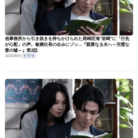
他事務所から引き抜きを持ちかけられた尾崎匠海“岩崎”に「行先
が心配」の声。敏腕社長の企みにゾッ…『親愛なる夫へ～完璧な
妻の嘘～』第2話
2026/8/3
ドラマ