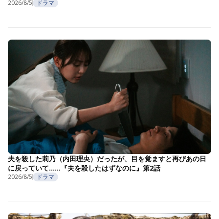
2026/8/5
ドラマ
夫を殺した莉乃（内田理央）だったが、目を覚ますと再びあの日
に戻っていて……『夫を殺したはずなのに』第2話
2026/8/5
ドラマ