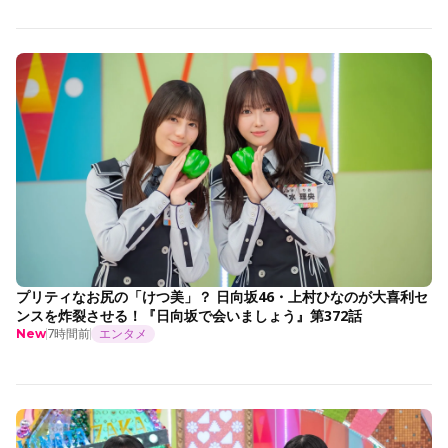
プリティなお尻の「けつ美」？ 日向坂46・上村ひなのが大喜利セ
ンスを炸裂させる！『日向坂で会いましょう』第372話
7時間前
エンタメ
New