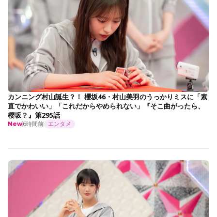
カンニング村山誕生？！ 櫻坂46・村山美羽のうっかりミスに「素
直でかわいい」「これだからやめられない」『そこ曲がったら、
櫻坂？』第295話
6時間前
エンタメ
New