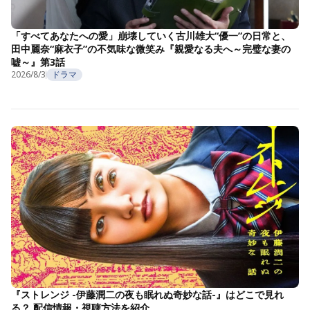
「すべてあなたへの愛」崩壊していく古川雄大“優一”の日常と、
田中麗奈“麻衣子”の不気味な微笑み『親愛なる夫へ～完璧な妻の
嘘～』第3話
2026/8/3
ドラマ
『ストレンジ -伊藤潤二の夜も眠れぬ奇妙な話-』はどこで見れ
る？ 配信情報・視聴方法を紹介