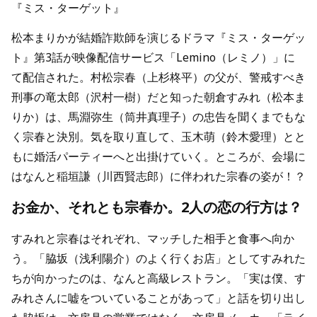
『ミス・ターゲット』
松本まりかが結婚詐欺師を演じるドラマ『ミス・ターゲッ
ト』第3話が映像配信サービス「Lemino（レミノ）」に
て配信された。村松宗春（上杉柊平）の父が、警戒すべき
刑事の竜太郎（沢村一樹）だと知った朝倉すみれ（松本ま
りか）は、馬淵弥生（筒井真理子）の忠告を聞くまでもな
く宗春と決別。気を取り直して、玉木萌（鈴木愛理）とと
もに婚活パーティーへと出掛けていく。ところが、会場に
はなんと稲垣謙（川西賢志郎）に伴われた宗春の姿が！？
お金か、それとも宗春か。2人の恋の行方は？
すみれと宗春はそれぞれ、マッチした相手と食事へ向か
う。「脇坂（浅利陽介）のよく行くお店」としてすみれた
ちが向かったのは、なんと高級レストラン。「実は僕、す
みれさんに嘘をついていることがあって」と話を切り出し