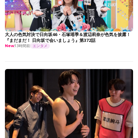
大人の色気対決で日向坂46・石塚瑶季＆渡辺莉奈が色気を披露！
『まだまだ！ 日向坂で会いましょう』第372話
13時間前
エンタメ
New