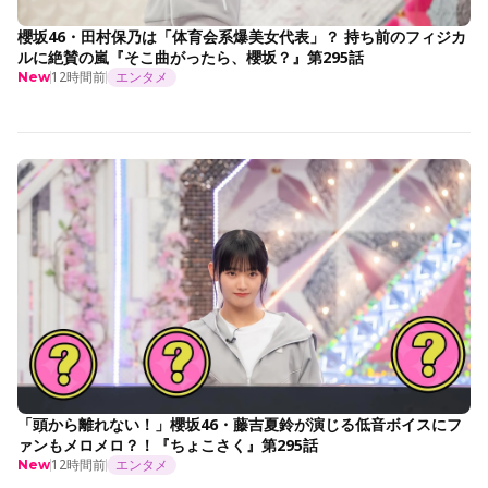
櫻坂46・田村保乃は「体育会系爆美女代表」？ 持ち前のフィジカ
ルに絶賛の嵐『そこ曲がったら、櫻坂？』第295話
12時間前
エンタメ
New
「頭から離れない！」櫻坂46・藤吉夏鈴が演じる低音ボイスにフ
ァンもメロメロ？！『ちょこさく』第295話
12時間前
エンタメ
New