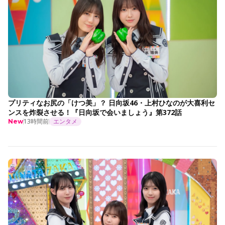
プリティなお尻の「けつ美」？ 日向坂46・上村ひなのが大喜利セ
ンスを炸裂させる！『日向坂で会いましょう』第372話
13時間前
エンタメ
New