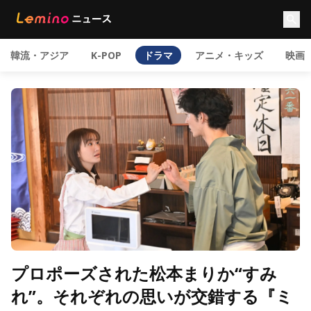
韓流・アジア
K-POP
ドラマ
アニメ・キッズ
映画
プロポーズされた松本まりか“すみ
れ”。それぞれの思いが交錯する『ミ