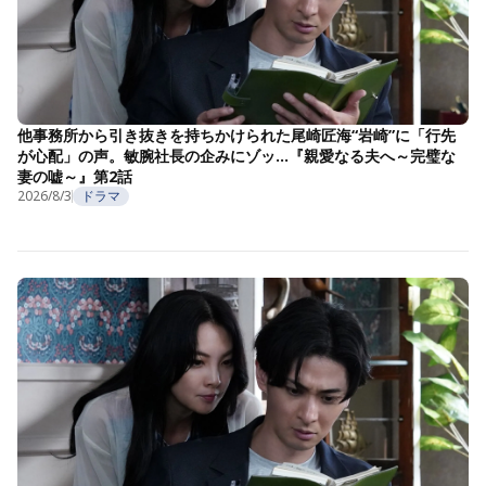
他事務所から引き抜きを持ちかけられた尾崎匠海“岩崎”に「行先
が心配」の声。敏腕社長の企みにゾッ…『親愛なる夫へ～完璧な
妻の嘘～』第2話
2026/8/3
ドラマ