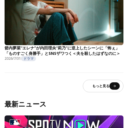
箭内夢菜“エレナ”が内田理央“莉乃”に逆上したシーンに「怖ぇ」
「ものすごく身勝手」とSNSザワつく＜夫を殺したはずなのに＞
2026/7/31
ドラマ
もっと見る
最新ニュース