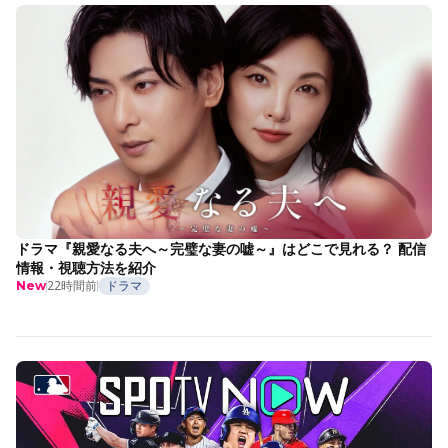
ドラマ『親愛なる夫へ～完璧な妻の嘘～』はどこで見れる？ 配信
情報・視聴方法を紹介
22時間前
ドラマ
New