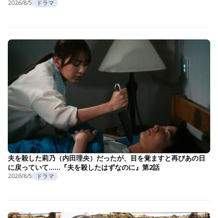
2026/8/5
ドラマ
夫を殺した莉乃（内田理央）だったが、目を覚ますと再びあの日
に戻っていて……『夫を殺したはずなのに』第2話
2026/8/5
ドラマ