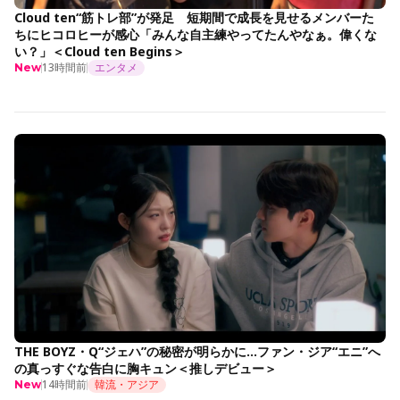
Cloud ten“筋トレ部”が発足 短期間で成長を見せるメンバーた
ちにヒコロヒーが感心「みんな自主練やってたんやなぁ。偉くな
い？」＜Cloud ten Begins＞
13時間前
エンタメ
New
THE BOYZ・Q“ジェハ”の秘密が明らかに…ファン・ジア“エニ”へ
の真っすぐな告白に胸キュン＜推しデビュー＞
14時間前
韓流・アジア
New