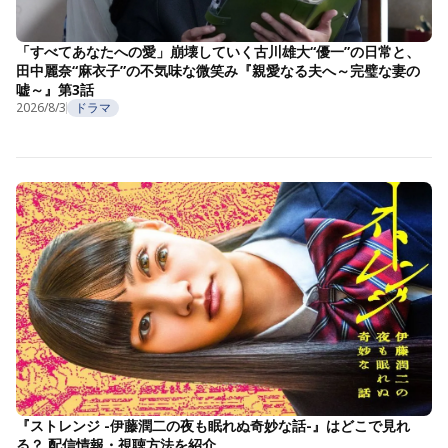
「すべてあなたへの愛」崩壊していく古川雄大“優一”の日常と、
田中麗奈“麻衣子”の不気味な微笑み『親愛なる夫へ～完璧な妻の
嘘～』第3話
2026/8/3
ドラマ
『ストレンジ -伊藤潤二の夜も眠れぬ奇妙な話-』はどこで見れ
る？ 配信情報・視聴方法を紹介