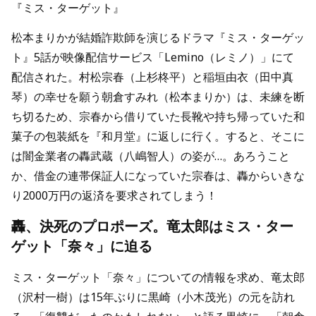
『ミス・ターゲット』
松本まりかが結婚詐欺師を演じるドラマ『ミス・ターゲッ
ト』5話が映像配信サービス「Lemino（レミノ）」にて
配信された。村松宗春（上杉柊平）と稲垣由衣（田中真
琴）の幸せを願う朝倉すみれ（松本まりか）は、未練を断
ち切るため、宗春から借りていた長靴や持ち帰っていた和
菓子の包装紙を『和月堂』に返しに行く。すると、そこに
は闇金業者の轟武蔵（八嶋智人）の姿が…。あろうこと
か、借金の連帯保証人になっていた宗春は、轟からいきな
り2000万円の返済を要求されてしまう！
轟、決死のプロポーズ。竜太郎はミス・ター
ゲット「奈々」に迫る
ミス・ターゲット「奈々」についての情報を求め、竜太郎
（沢村一樹）は15年ぶりに黒崎（小木茂光）の元を訪れ