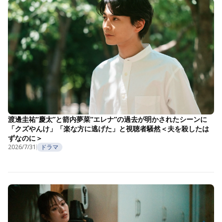
渡邊圭祐“慶太”と箭内夢菜“エレナ”の過去が明かされたシーンに
「クズやんけ」「楽な方に逃げた」と視聴者騒然＜夫を殺したは
ずなのに＞
2026/7/31
ドラマ