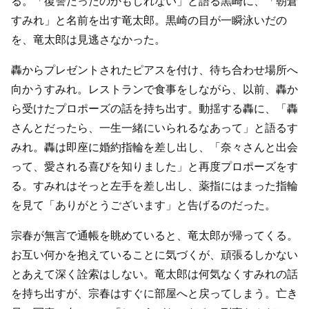
る。「復讐だったのかもしれない」と語る黒崎に、「朝倉
すみれ」と名前を出す竜太郎。黒崎の目が一瞬泳いだの
を、竜太郎は見逃さなかった。
轟からプレゼントされたピアスを付け、待ち合わせ場所へ
向かうすみれ。レストランで食事をしながら、以前、轟か
ら受けたプロポーズの話を持ち出す。動揺する轟に、「轟
さんとだったら、一生一緒にいられるなあって」と語るす
みれ。轟は即座に婚約指輪を差し出し、「奈々さんと出会
って、愛される喜びを知りました」と再度プロポーズをす
る。すみれはそっと左手を差し出し、薬指にはまった指輪
を見て「ありがとうございます」と告げるのだった。
宗春が無言で通帳を眺めていると、竜太郎が帰ってくる。
お互い何かを抱えていることに気づくが、頑張るしかない
とあえて深く詮索はしない。竜太郎は何気なくすみれの話
を持ち出すが、宗春はすぐに部屋へと戻ってしまう。亡き