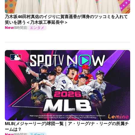
乃木坂46田村真佑のイジりに賀喜遥香が渾身のツッコミを入れて
笑いを誘う＜乃木坂工事延長中＞
8時間前
エンタメ
New
MLB(メジャーリーグ)球団一覧｜ア・リーグ/ナ・リーグの所属チ
ームは？
8時間前
スポーツ
New