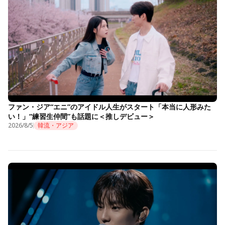
ファン・ジア“エニ”のアイドル人生がスタート「本当に人形みた
い！」“練習生仲間”も話題に＜推しデビュー＞
2026/8/5
韓流・アジア