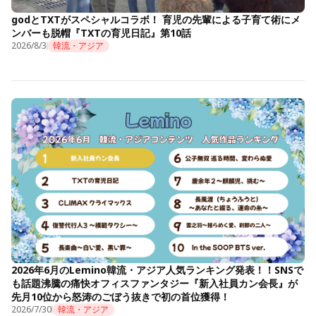
godとTXTがスペシャルコラボ！ 育児の先輩による子育て術にメ
ンバーも脱帽『TXTの育児日記』第10話
2026/8/3
韓流・アジア
2026年6月のLemino韓流・アジア人気ランキング発表！！SNSで
も話題沸騰の痛快オフィスファンタジー『新入社員カン会長』が
先月10位から怒涛のごぼう抜きで初の首位獲得！
2026/7/30
韓流・アジア