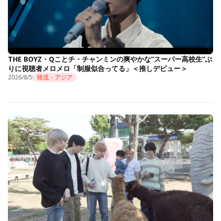
THE BOYZ・Qことチ・チャンミンの爽やかな“スーパー高校生”ぶ
りに視聴者メロメロ「制服似合ってる」＜推しデビュー＞
2026/8/5
韓流・アジア