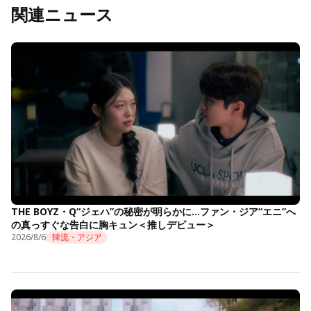
関連ニュース
THE BOYZ・Q“ジェハ”の秘密が明らかに…ファン・ジア“エニ”へ
の真っすぐな告白に胸キュン＜推しデビュー＞
2026/8/6
韓流・アジア