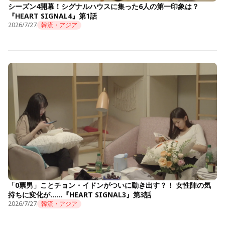
シーズン4開幕！シグナルハウスに集った6人の第一印象は？
『HEART SIGNAL4』第1話
2026/7/27
韓流・アジア
「0票男」ことチョン・イドンがついに動き出す？！ 女性陣の気
持ちに変化が……『HEART SIGNAL3』第3話
2026/7/27
韓流・アジア