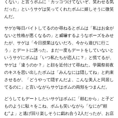
くない」と言うボムに「カッコつけてないぞ、笑わせる気
だった」というサゲは笑ってくれたボムに嬉しそうに微笑
んだ。
サゲが毎日バイトしてるのか尋ねるとボムは「私はお金が
ないと性格が悪くなるの」と威嚇するようなポーズをみせ
たが、サゲは「今日授業はないだろ、今から遊びに行こ
う」とデートに誘った。まだ一度もデートをしていないと
いうサゲにボムは「いつ私たちが恋人に？」と慌てるが、
サゲは「違うのか？」と顔を近付けて尋ねた。学園祭前夜
のキスを思い出したボムは「みんなには隠してね」と約束
させるが、「どうやって隠すんだよ、こんな美人と同居し
てるのに」と言いながらサゲはボムの両頬をつまんだ。
どうしてもデートしたいサゲはボムに「頼むから」と子ど
ものように駄々をこね、ボムも笑いながら「なにが"頼
む"よ」と逃げ回り楽しそうに戯れ合う2人だったが、お店