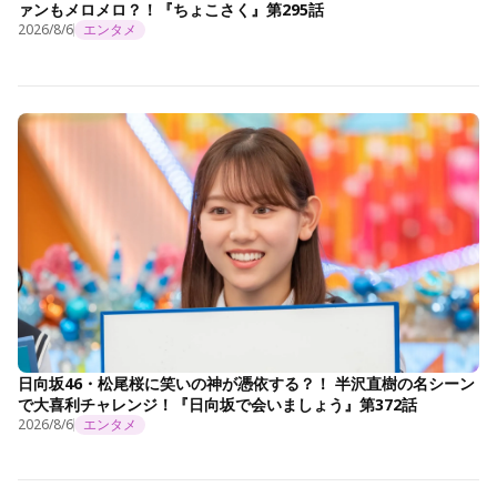
ァンもメロメロ？！『ちょこさく』第295話
2026/8/6
エンタメ
日向坂46・松尾桜に笑いの神が憑依する？！ 半沢直樹の名シーン
で大喜利チャレンジ！『日向坂で会いましょう』第372話
2026/8/6
エンタメ