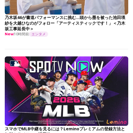
乃木坂46が書道パフォーマンスに挑む…頭から墨を被った池田瑛
紗を大越ひなのがフォロー「アーティスティックです！」＜乃木
坂工事延長中＞
10時間前
エンタメ
New
スマホでMLB中継を見るには？Leminoプレミアムの登録方法と