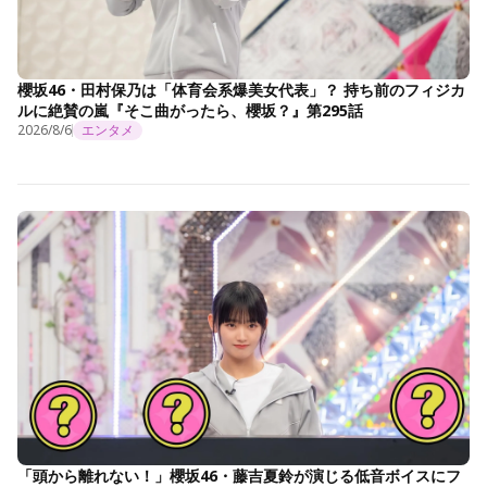
櫻坂46・田村保乃は「体育会系爆美女代表」？ 持ち前のフィジカ
ルに絶賛の嵐『そこ曲がったら、櫻坂？』第295話
2026/8/6
エンタメ
「頭から離れない！」櫻坂46・藤吉夏鈴が演じる低音ボイスにフ