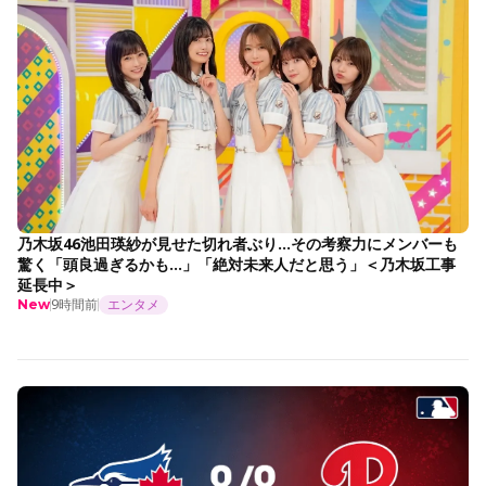
乃木坂46池田瑛紗が見せた切れ者ぶり…その考察力にメンバーも
驚く「頭良過ぎるかも…」「絶対未来人だと思う」＜乃木坂工事
延長中＞
9時間前
エンタメ
New