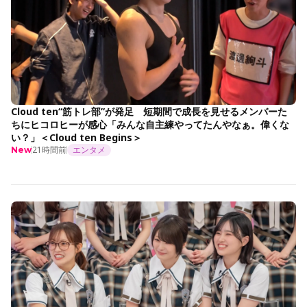
Cloud ten“筋トレ部”が発足 短期間で成長を見せるメンバーた
ちにヒコロヒーが感心「みんな自主練やってたんやなぁ。偉くな
い？」＜Cloud ten Begins＞
21時間前
エンタメ
New