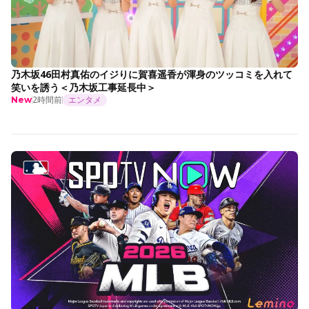
乃木坂46田村真佑のイジりに賀喜遥香が渾身のツッコミを入れて
笑いを誘う＜乃木坂工事延長中＞
2時間前
エンタメ
New