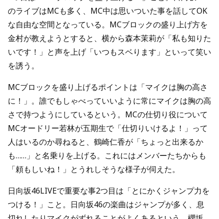
のライブはMCも多く、MC中は思いついた事を話してOK
な自由な空間となっている。MCブロックの盛り上げ方を
金村が教えようとすると、横から森本茉莉が「私も知りた
いです！」と声を上げ「いつもスベります」といって笑い
を誘う。
MCブロックを盛り上げるポイントは「マイクは胸の高さ
に！」。誰でもしゃべっていいように常にマイクは胸の高
さで持つようにしているという。MCの仕切り役について
MCオードリー若林が五期生で「仕切りいけるよ！」って
人はいるのか尋ねると、鶴崎仁香が「ちょっと出来るか
も……」と名乗りを上げる。これにはメンバーたちからも
「頼もしいね！」とうれしそうな様子が伺えた。
日向坂46LIVEで重要な事2つ目は「とにかくジャンプ力を
つける！」こと。日向坂46の楽曲はジャンプが多く、息
切れしたりマイクがずれることがよくあるという。櫻坂