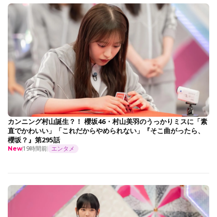
カンニング村山誕生？！ 櫻坂46・村山美羽のうっかりミスに「素
直でかわいい」「これだからやめられない」『そこ曲がったら、
櫻坂？』第295話
19時間前
エンタメ
New