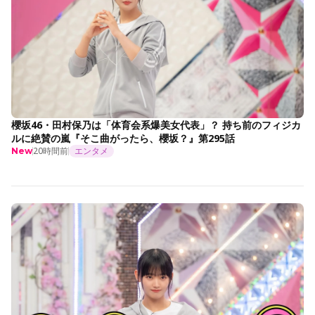
櫻坂46・田村保乃は「体育会系爆美女代表」？ 持ち前のフィジカ
ルに絶賛の嵐『そこ曲がったら、櫻坂？』第295話
20時間前
エンタメ
New