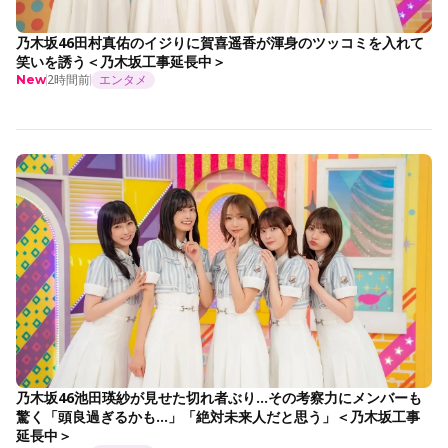
乃木坂46田村真佑のイジりに賀喜遥香が渾身のツッコミを入れて
笑いを誘う＜乃木坂工事延長中＞
2時間前
エンタメ
New
乃木坂46池田瑛紗が見せた切れ者ぶり…その考察力にメンバーも
驚く「頭良過ぎるかも…」「絶対未来人だと思う」＜乃木坂工事
延長中＞