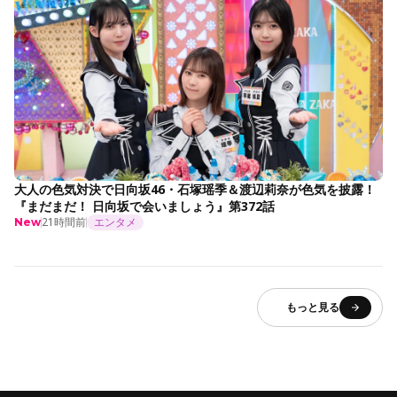
大人の色気対決で日向坂46・石塚瑶季＆渡辺莉奈が色気を披露！
『まだまだ！ 日向坂で会いましょう』第372話
21時間前
エンタメ
New
もっと見る