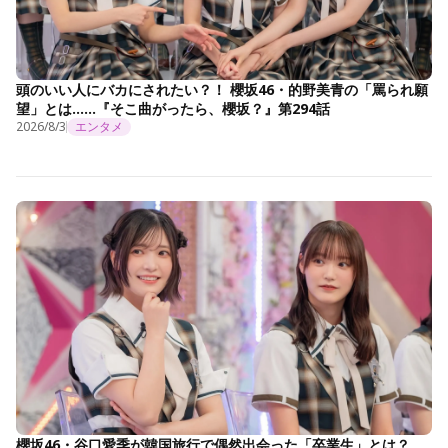
頭のいい人にバカにされたい？！ 櫻坂46・的野美青の「罵られ願
望」とは……『そこ曲がったら、櫻坂？』第294話
2026/8/3
エンタメ
櫻坂46・谷口愛季が韓国旅行で偶然出会った「卒業生」とは？