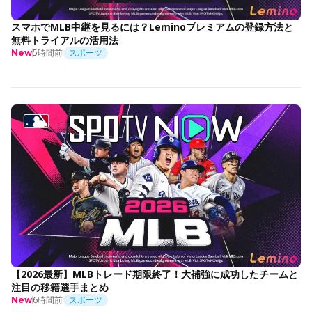
スマホでMLB中継を見るには？Leminoプレミアムの登録方法と
無料トライアルの活用法
5時間前
スポーツ
New
【2026最新】MLBトレード期限終了！大補強に成功したチームと
注目の移籍選手まとめ
6時間前
スポーツ
New