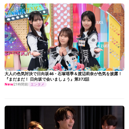
大人の色気対決で日向坂46・石塚瑶季＆渡辺莉奈が色気を披露！
『まだまだ！ 日向坂で会いましょう』第372話
21時間前
エンタメ
New