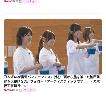
3時間前
エンタメ
New
乃木坂46が書道パフォーマンスに挑む…頭から墨を被った池田瑛
紗を大越ひなのがフォロー「アーティスティックです！」＜乃木
坂工事延長中＞
4時間前
エンタメ
New