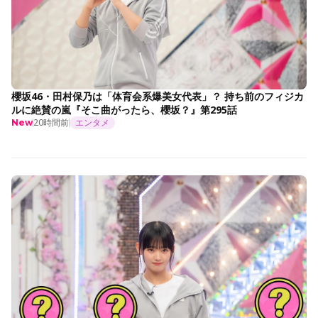
櫻坂46・田村保乃は「体育会系爆美女代表」？ 持ち前のフィジカ
ルに絶賛の嵐『そこ曲がったら、櫻坂？』第295話
20時間前
エンタメ
New