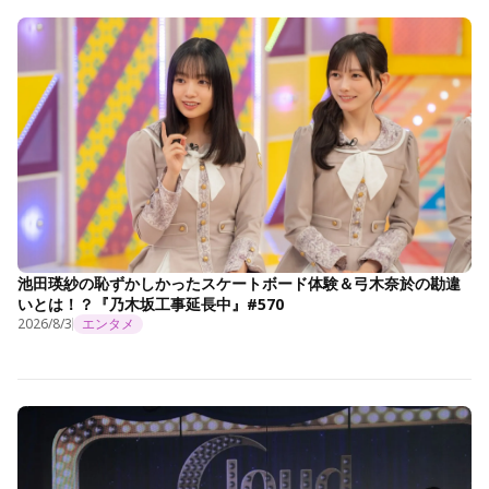
池田瑛紗の恥ずかしかったスケートボード体験＆弓木奈於の勘違
いとは！？『乃木坂工事延長中』#570
2026/8/3
エンタメ