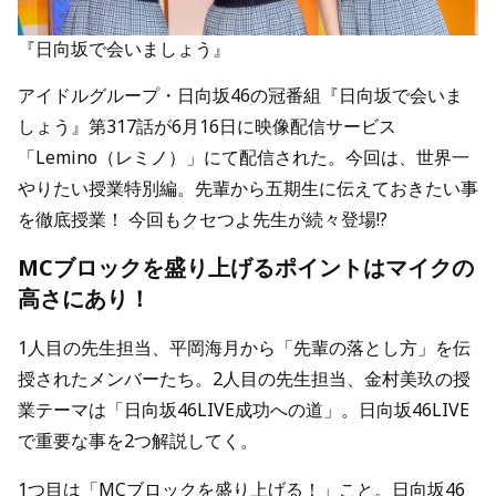
『日向坂で会いましょう』
アイドルグループ・日向坂46の冠番組『日向坂で会いま
しょう』第317話が6月16日に映像配信サービス
「Lemino（レミノ）」にて配信された。今回は、世界一
やりたい授業特別編。先輩から五期生に伝えておきたい事
を徹底授業！ 今回もクセつよ先生が続々登場!?
MCブロックを盛り上げるポイントはマイクの
高さにあり！
1人目の先生担当、平岡海月から「先輩の落とし方」を伝
授されたメンバーたち。2人目の先生担当、金村美玖の授
業テーマは「日向坂46LIVE成功への道」。日向坂46LIVE
で重要な事を2つ解説してく。
1つ目は「MCブロックを盛り上げる！」こと。日向坂46