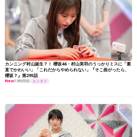
カンニング村山誕生？！ 櫻坂46・村山美羽のうっかりミスに「素
直でかわいい」「これだからやめられない」『そこ曲がったら、
櫻坂？』第295話
19時間前
エンタメ
New