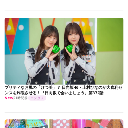
プリティなお尻の「けつ美」？ 日向坂46・上村ひなのが大喜利セ
ンスを炸裂させる！『日向坂で会いましょう』第372話
21時間前
エンタメ
New