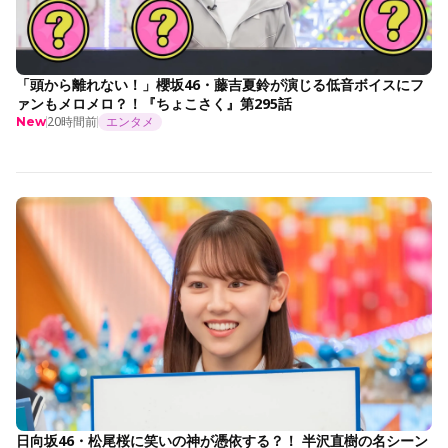
「頭から離れない！」櫻坂46・藤吉夏鈴が演じる低音ボイスにフ
ァンもメロメロ？！『ちょこさく』第295話
20時間前
エンタメ
New
日向坂46・松尾桜に笑いの神が憑依する？！ 半沢直樹の名シーン