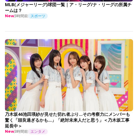
MLB(メジャーリーグ)球団一覧｜ア・リーグ/ナ・リーグの所属チ
ームは？
3時間前
スポーツ
New
乃木坂46池田瑛紗が見せた切れ者ぶり…その考察力にメンバーも
驚く「頭良過ぎるかも…」「絶対未来人だと思う」＜乃木坂工事
延長中＞
3時間前
エンタメ
New