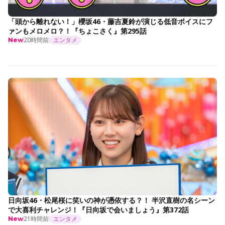
「頭から離れない！」櫻坂46・藤吉夏鈴が演じる低音ボイスにフ
ァンもメロメロ？！『ちょこさく』第295話
20時間前
エンタメ
New
日向坂46・松尾桜に笑いの神が憑依する？！ 半沢直樹の名シーン
で大喜利チャレンジ！『日向坂で会いましょう』第372話
21時間前
エンタメ
New