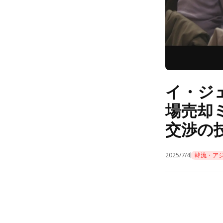
イ・ジ
場売却
交渉の
2025/7/4
韓流・ア