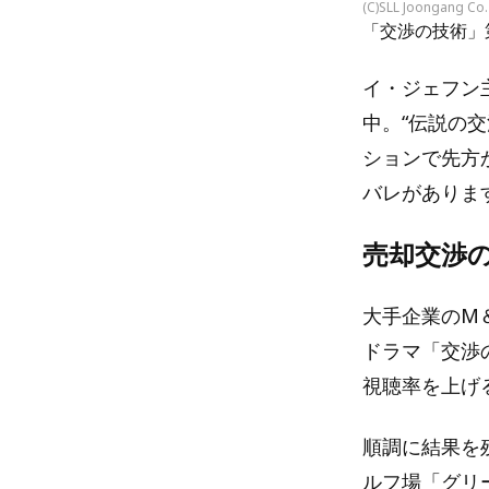
(C)SLL Joongang Co.
「交渉の技術」
イ・ジェフン主
中。“伝説の
ションで先方
バレがあります
売却交渉
大手企業のM
ドラマ「交渉の
視聴率を上げ
順調に結果を
ルフ場「グリ