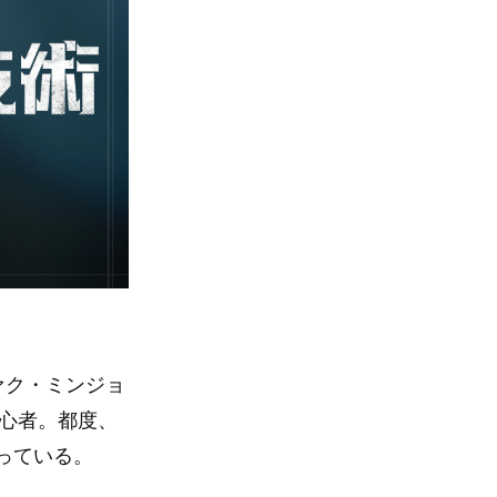
ァク・ミンジョ
初心者。都度、
っている。