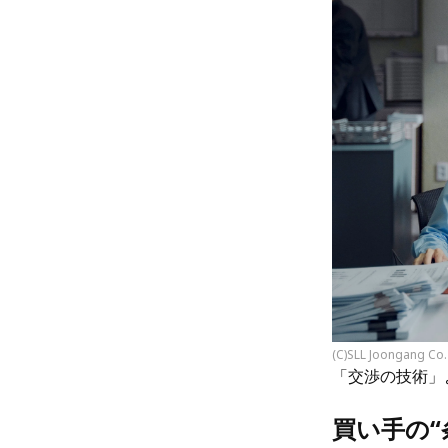
(C)SLL Joongang Co.
「交渉の技術」
買い手の