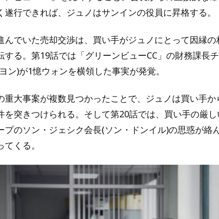
く遂行できれば、ジュノはサンインの役員に昇格する。
進んでいた売却交渉は、買い手がジュノにとって因縁の
転する。第19話では「グリーンビューCC」の財務課長
ソヨン)が1憶ウォンを横領した事実が発覚。
の重大事案が複数見つかったことで、ジュノは買い手から
件を突きつけられる。そして第20話では、買い手の厳し
ープのソン・ジェシク会長(ソン・ドンイル)の思惑が絡
ってくる。