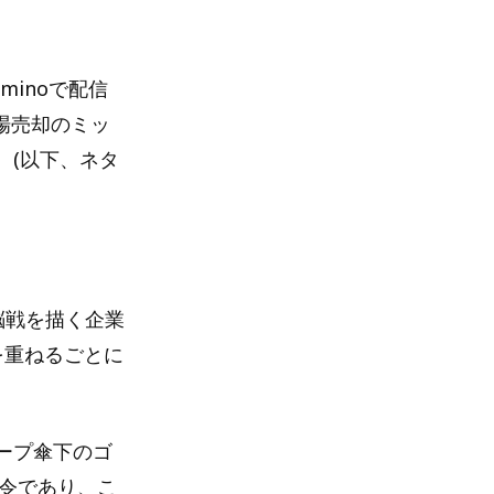
minoで配信
フ場売却のミッ
。(以下、ネタ
脳戦を描く企業
を重ねるごとに
ープ傘下のゴ
命令であり、こ