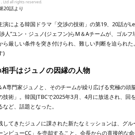
，Ltd all rights reserved.
第20話より
演による韓国ドラマ「交渉の技術」の第19、20話がLe
交渉人”ユン・ジュノ(ジェフン)らM＆Aチームが、ゴル
から厳しい条件を突き付けられ、難しい判断を迫られた
)
の相手はジュノの因縁の人物
＆A専門家ジュノと、そのチームが繰り広げる究極の頭
技術」。韓国JTBCで2025年3月、4月に放送され、回
るなど、話題となった。
残してきたジュノに課された新たなミッションは、グル
ーンビューCC」を売却すること。会長からの直接的な