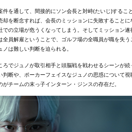
案件を通して、間接的にソン会長と対峙(たいじ)するこ
売却を断念すれば、会長のミッションに失敗することに
社での立場が危うくなってしまう。そしてミッション遂
は全員解雇ということで、ゴルフ場の全職員が職を失う
ュノは難しい判断を迫られる。
ころでジュノが取引相手と頭脳戦を戦わせるシーンが続
い判断や、ポーカーフェイスなジュノの思惑について視
のがチームの末っ子インターン・ジンスの存在だ。