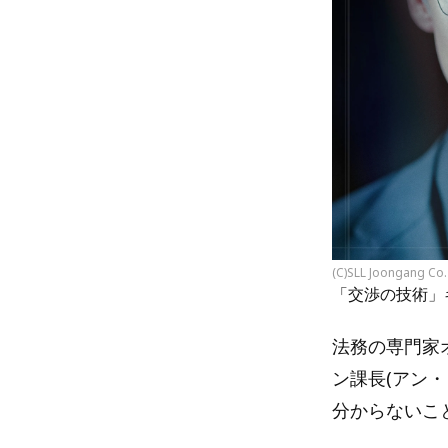
(C)SLL Joongang Co.
「交渉の技術」
法務の専門家
ン課長(アン
分からないこ