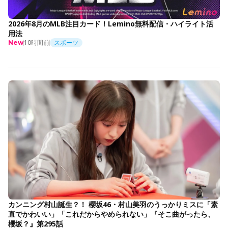
2026年8月のMLB注目カード！Lemino無料配信・ハイライト活
用法
10時間前
スポーツ
New
カンニング村山誕生？！ 櫻坂46・村山美羽のうっかりミスに「素
直でかわいい」「これだからやめられない」『そこ曲がったら、
櫻坂？』第295話