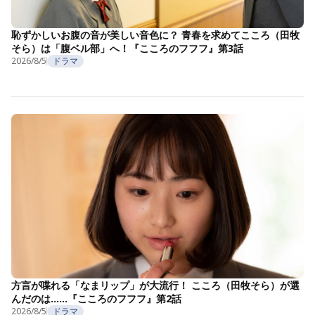
恥ずかしいお腹の音が美しい音色に？ 青春を求めてこころ（田牧
そら）は「腹ベル部」へ！『こころのフフフ』第3話
2026/8/5
ドラマ
方言が喋れる「なまリップ」が大流行！ こころ（田牧そら）が選
んだのは……『こころのフフフ』第2話
2026/8/5
ドラマ