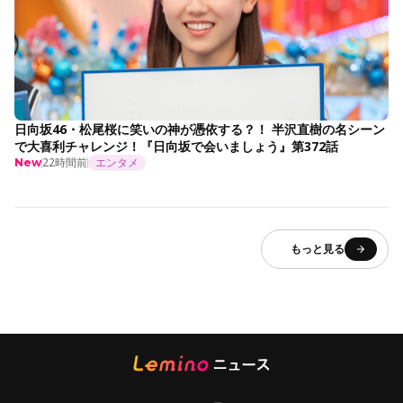
日向坂46・松尾桜に笑いの神が憑依する？！ 半沢直樹の名シーン
で大喜利チャレンジ！『日向坂で会いましょう』第372話
22時間前
エンタメ
New
もっと見る