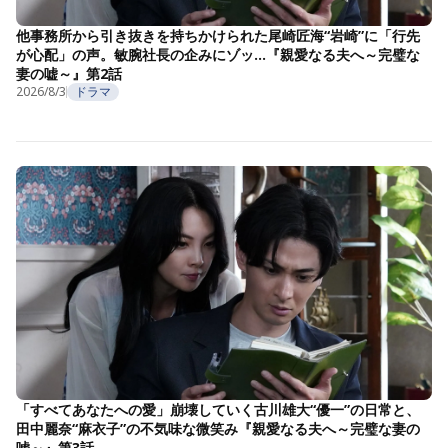
他事務所から引き抜きを持ちかけられた尾崎匠海“岩崎”に「行先
が心配」の声。敏腕社長の企みにゾッ…『親愛なる夫へ～完璧な
妻の嘘～』第2話
2026/8/3
ドラマ
「すべてあなたへの愛」崩壊していく古川雄大“優一”の日常と、
田中麗奈“麻衣子”の不気味な微笑み『親愛なる夫へ～完璧な妻の
嘘～』第3話