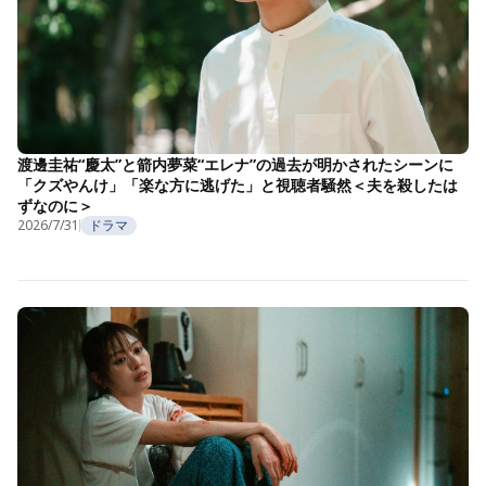
渡邊圭祐“慶太”と箭内夢菜“エレナ”の過去が明かされたシーンに
「クズやんけ」「楽な方に逃げた」と視聴者騒然＜夫を殺したは
ずなのに＞
2026/7/31
ドラマ