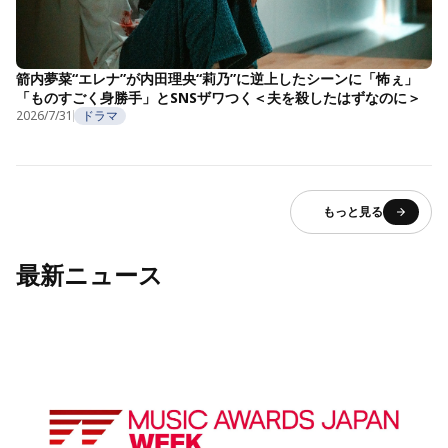
箭内夢菜“エレナ”が内田理央“莉乃”に逆上したシーンに「怖ぇ」
「ものすごく身勝手」とSNSザワつく＜夫を殺したはずなのに＞
2026/7/31
ドラマ
もっと見る
最新ニュース