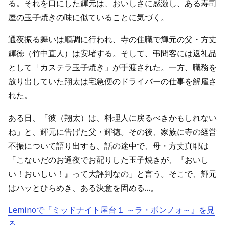
る。それを口にした輝元は、おいしさに感激し、ある寿司
屋の玉子焼きの味に似ていることに気づく。
通夜振る舞いは順調に行われ、寺の住職で輝元の父・方丈
輝徳（竹中直人）は安堵する。そして、弔問客には返礼品
として「カステラ玉子焼き」が手渡された。一方、職務を
放り出していた翔太は宅急便のドライバーの仕事を解雇さ
れた。
ある日、「彼（翔太）は、料理人に戻るべきかもしれない
ね」と、輝元に告げた父・輝徳。その後、家族に寺の経営
不振について語り出すも、話の途中で、母・方丈真耶は
「こないだのお通夜でお配りした玉子焼きが、『おいし
い！おいしい！』って大評判なの」と言う。そこで、輝元
はハッとひらめき、ある決意を固める…。
Leminoで『ミッドナイト屋台１ ～ラ・ボンノォ～』を見
る