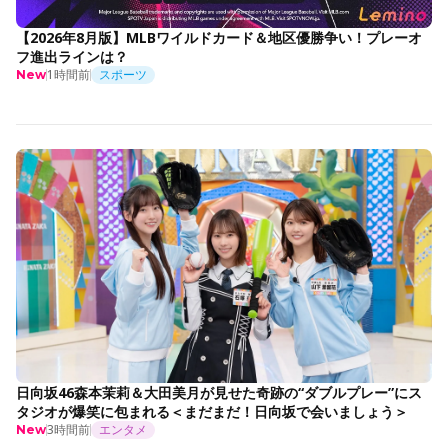
【2026年8月版】MLBワイルドカード＆地区優勝争い！プレーオ
フ進出ラインは？
1時間前
スポーツ
New
日向坂46森本茉莉＆大田美月が見せた奇跡の“ダブルプレー”にス
タジオが爆笑に包まれる＜まだまだ！日向坂で会いましょう＞
3時間前
エンタメ
New