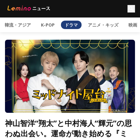
韓流・アジア
K-POP
ドラマ
アニメ・キッズ
映画
神山智洋“翔太”と中村海人“輝元”の思
わぬ出会い。運命が動き始める『ミ