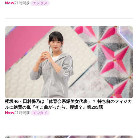
21時間前
エンタメ
New
櫻坂46・田村保乃は「体育会系爆美女代表」？ 持ち前のフィジカ
ルに絶賛の嵐『そこ曲がったら、櫻坂？』第295話
21時間前
エンタメ
New