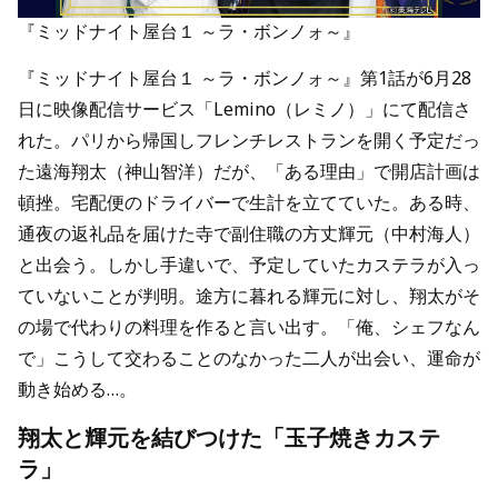
『ミッドナイト屋台１ ～ラ・ボンノォ～』
『ミッドナイト屋台１ ～ラ・ボンノォ～』第1話が6月28
日に映像配信サービス「Lemino（レミノ）」にて配信さ
れた。パリから帰国しフレンチレストランを開く予定だっ
た遠海翔太（神山智洋）だが、「ある理由」で開店計画は
頓挫。宅配便のドライバーで生計を立てていた。ある時、
通夜の返礼品を届けた寺で副住職の方丈輝元（中村海人）
と出会う。しかし手違いで、予定していたカステラが入っ
ていないことが判明。途方に暮れる輝元に対し、翔太がそ
の場で代わりの料理を作ると言い出す。「俺、シェフなん
で」こうして交わることのなかった二人が出会い、運命が
動き始める…。
翔太と輝元を結びつけた「玉子焼きカステ
ラ」