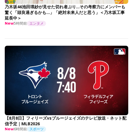
乃木坂46池田瑛紗が見せた切れ者ぶり…その考察力にメンバーも
驚く「頭良過ぎるかも…」「絶対未来人だと思う」＜乃木坂工事
延長中＞
5時間前
エンタメ
New
【8月8日】フィリーズvsブルージェイズのテレビ放送・ネット配
信予定｜MLB2026
6時間前
スポーツ
New