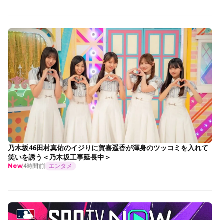
乃木坂46田村真佑のイジりに賀喜遥香が渾身のツッコミを入れて
笑いを誘う＜乃木坂工事延長中＞
4時間前
エンタメ
New