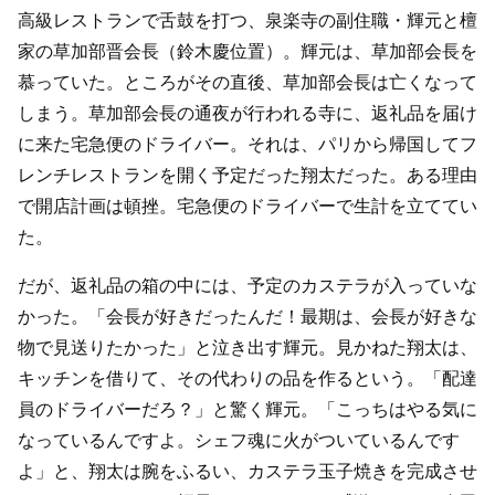
高級レストランで舌鼓を打つ、泉楽寺の副住職・輝元と檀
家の草加部晋会長（鈴木慶位置）。輝元は、草加部会長を
慕っていた。ところがその直後、草加部会長は亡くなって
しまう。草加部会長の通夜が行われる寺に、返礼品を届け
に来た宅急便のドライバー。それは、パリから帰国してフ
レンチレストランを開く予定だった翔太だった。ある理由
で開店計画は頓挫。宅急便のドライバーで生計を立ててい
た。
だが、返礼品の箱の中には、予定のカステラが入っていな
かった。「会長が好きだったんだ！最期は、会長が好きな
物で見送りたかった」と泣き出す輝元。見かねた翔太は、
キッチンを借りて、その代わりの品を作るという。「配達
員のドライバーだろ？」と驚く輝元。「こっちはやる気に
なっているんですよ。シェフ魂に火がついているんです
よ」と、翔太は腕をふるい、カステラ玉子焼きを完成させ