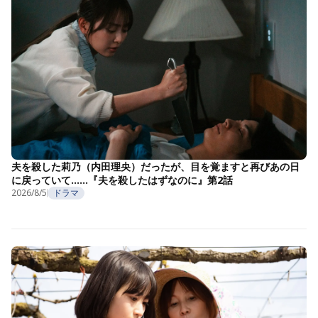
夫を殺した莉乃（内田理央）だったが、目を覚ますと再びあの日
に戻っていて……『夫を殺したはずなのに』第2話
2026/8/5
ドラマ