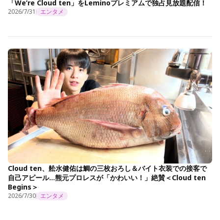
「We’re Cloud ten」をLeminoプレミアムで独占見放題配信！
2026/7/31
エンタメ
Cloud ten、舩水健佑は鯛の三枚おろし＆バイト衣装での接客で
自己アピール…熊元プロレスが「かわいい！」絶賛＜Cloud ten
Begins＞
2026/7/30
エンタメ