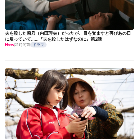
夫を殺した莉乃（内田理央）だったが、目を覚ますと再びあの日
に戻っていて……『夫を殺したはずなのに』第2話
21時間前
ドラマ
New