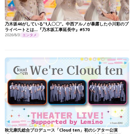
乃木坂46がしている“1人〇〇”。中西アルノが暴露した小川彩のプ
ライベートとは…『乃木坂工事延長中』#570
2026/8/3
エンタメ
秋元康氏総合プロデュース「Cloud ten」初のシアター公演