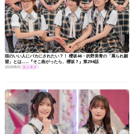
頭のいい人にバカにされたい？！ 櫻坂46・的野美青の「罵られ願
望」とは……『そこ曲がったら、櫻坂？』第294話
2026/8/3
エンタメ