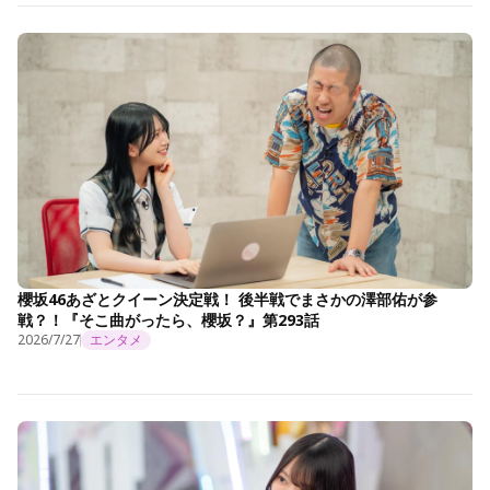
櫻坂46あざとクイーン決定戦！ 後半戦でまさかの澤部佑が参
戦？！『そこ曲がったら、櫻坂？』第293話
2026/7/27
エンタメ