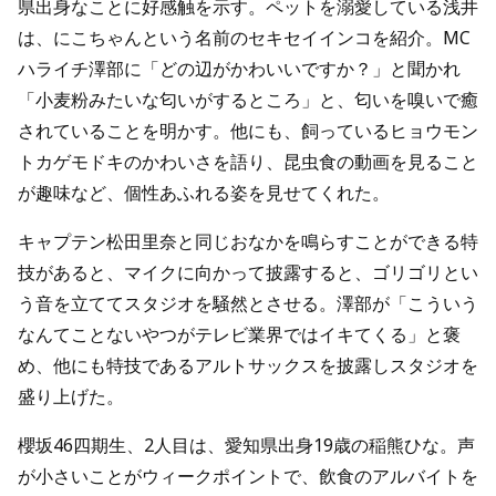
県出身なことに好感触を示す。ペットを溺愛している浅井
は、にこちゃんという名前のセキセイインコを紹介。MC
ハライチ澤部に「どの辺がかわいいですか？」と聞かれ
「小麦粉みたいな匂いがするところ」と、匂いを嗅いで癒
されていることを明かす。他にも、飼っているヒョウモン
トカゲモドキのかわいさを語り、昆虫食の動画を見ること
が趣味など、個性あふれる姿を見せてくれた。
キャプテン松田里奈と同じおなかを鳴らすことができる特
技があると、マイクに向かって披露すると、ゴリゴリとい
う音を立ててスタジオを騒然とさせる。澤部が「こういう
なんてことないやつがテレビ業界ではイキてくる」と褒
め、他にも特技であるアルトサックスを披露しスタジオを
盛り上げた。
櫻坂46四期生、2人目は、愛知県出身19歳の稲熊ひな。声
が小さいことがウィークポイントで、飲食のアルバイトを