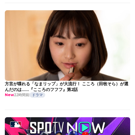
方言が喋れる「なまリップ」が大流行！ こころ（田牧そら）が選
んだのは……『こころのフフフ』第2話
22時間前
ドラマ
New