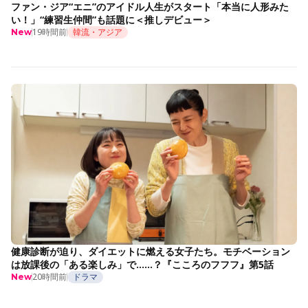
ファン・ジア“エニ”のアイドル人生がスタート「本当に人形みた
い！」“練習生仲間”も話題に＜推しデビュー＞
19時間前
韓流・アジア
New
健康診断が迫り、ダイエットに燃える女子たち。モチベーション
は放課後の「ある楽しみ」で……？『こころのフフフ』第5話
20時間前
ドラマ
New