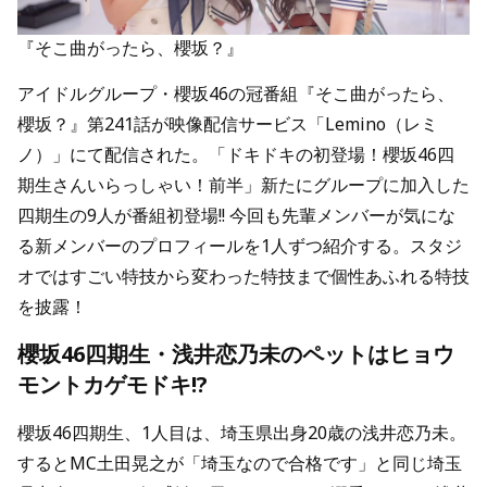
『そこ曲がったら、櫻坂？』
アイドルグループ・櫻坂46の冠番組『そこ曲がったら、
櫻坂？』第241話が映像配信サービス「Lemino（レミ
ノ）」にて配信された。「ドキドキの初登場！櫻坂46四
期生さんいらっしゃい！前半」新たにグループに加入した
四期生の9人が番組初登場!! 今回も先輩メンバーが気にな
る新メンバーのプロフィールを1人ずつ紹介する。スタジ
オではすごい特技から変わった特技まで個性あふれる特技
を披露！
櫻坂46四期生・浅井恋乃未のペットはヒョウ
モントカゲモドキ!?
櫻坂46四期生、1人目は、埼玉県出身20歳の浅井恋乃未。
するとMC土田晃之が「埼玉なので合格です」と同じ埼玉