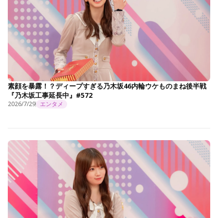
素顔を暴露！？ディープすぎる乃木坂46内輪ウケものまね後半戦
『乃木坂工事延長中』#572
2026/7/29
エンタメ