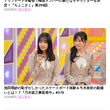
アップデート学級会で櫻坂メンバーの新たなキャラクターを決
定！『ちょこさく』第294話
2026/8/3
エンタメ
池田瑛紗の恥ずかしかったスケートボード体験＆弓木奈於の勘違
いとは！？『乃木坂工事延長中』#570
2026/8/3
エンタメ