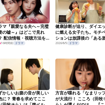
ラマ『親愛なる夫へ～完璧
健康診断が迫り、ダイエ
妻の嘘～』はどこで見れ
に燃える女子たち。モチ
？ 配信情報・視聴方法を
ションは放課後の「ある
介
16時間前
ドラマ
み」で……？『こころのフ
2026/8/5
ドラマ
w
フ』第5話
ずかしいお腹の音が美しい
方言が喋れる「なまリッ
色に？ 青春を求めてここ
が大流行！ こころ（田牧
（田牧そら）は「腹ベル
ら）が選んだのは……『こ