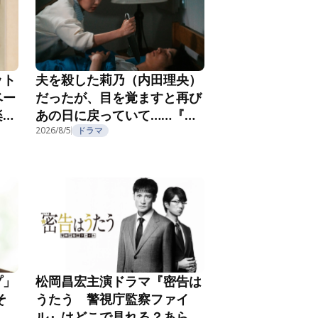
ット
夫を殺した莉乃（内田理央）
ベー
だったが、目を覚ますと再び
楽し
あの日に戻っていて……『夫
フ
を殺したはずなのに』第2話
2026/8/5
ドラマ
プ」
松岡昌宏主演ドラマ『密告は
そ
うたう 警視庁監察ファイ
こ
ル』はどこで見れる？あらす