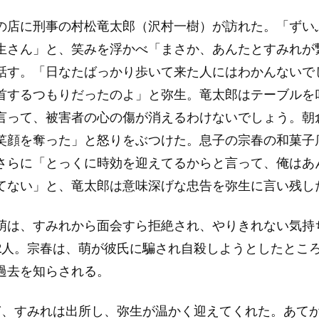
の店に刑事の村松竜太郎（沢村一樹）が訪れた。「ずい
生さん」と、笑みを浮かべ「まさか、あんたとすみれが
話す。「日なたばっかり歩いて来た人にはわかんないで
首するつもりだったのよ」と弥生。竜太郎はテーブルを
言って、被害者の心の傷が消えるわけないでしょう。朝
笑顔を奪った」と怒りをぶつけた。息子の宗春の和菓子
さらに「とっくに時効を迎えてるからと言って、俺はあ
てない」と、竜太郎は意味深げな忠告を弥生に言い残し
萌は、すみれから面会すら拒絶され、やりきれない気持
2人。宗春は、萌が彼氏に騙され自殺しようとしたとこ
過去を知らされる。
ぎ、すみれは出所し、弥生が温かく迎えてくれた。あて