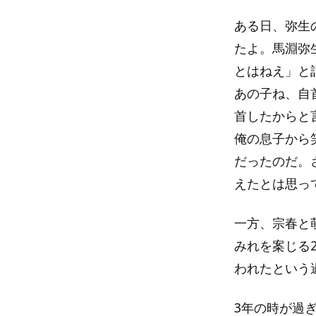
ある日、弥生
たよ。馬淵弥
とはねえ」と
あの子ね、自
首したからと
俺の息子から
だったのだ。
えたとは思っ
一方、宗春と
みれを案じる
われたという
3年の時が過