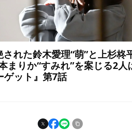
絶された鈴木愛理“萌”と上杉柊平
松本まりか“すみれ”を案じる2人
ーゲット』第7話