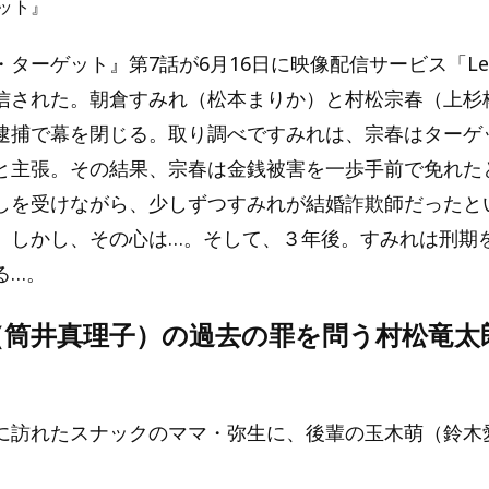
ット』
ターゲット』第7話が6月16日に映像配信サービス「Le
信された。朝倉すみれ（松本まりか）と村松宗春（上杉
逮捕で幕を閉じる。取り調べですみれは、宗春はターゲ
と主張。その結果、宗春は金銭被害を一歩手前で免れた
しを受けながら、少しずつすみれが結婚詐欺師だったと
。しかし、その心は…。そして、３年後。すみれは刑期
る…。
（筒井真理子）の過去の罪を問う村松竜太
に訪れたスナックのママ・弥生に、後輩の玉木萌（鈴木
。