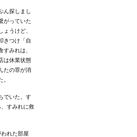
ぶん探しまし
繋がっていた
しょうけど、
叩きつけ「自
倉すみれは、
店は休業状態
んたの罪が消
た。
ちでいた。す
ろ、すみれに救
がわれた部屋