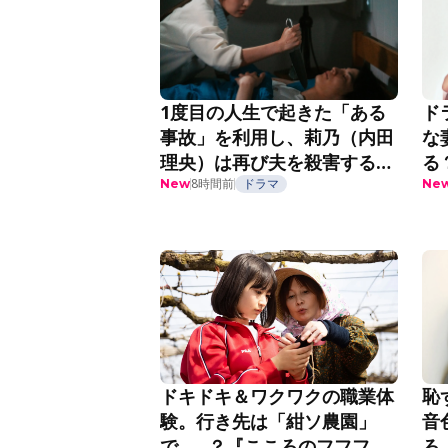
1度目の人生で起きた「ある
ド
事故」を利用し、莉乃（内田
な
理央）は再び夫を殺害する
る
『夫を殺したはずなのに』第
8時間前
ドラマ
紹
New
Ne
2話
恥
ドキドキ＆ワクワクの職業体
音
験。行き先は「紺ソ農園」
ろ
で……？『こころのフフフ』