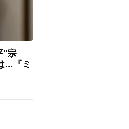
“宗
は…『ミ