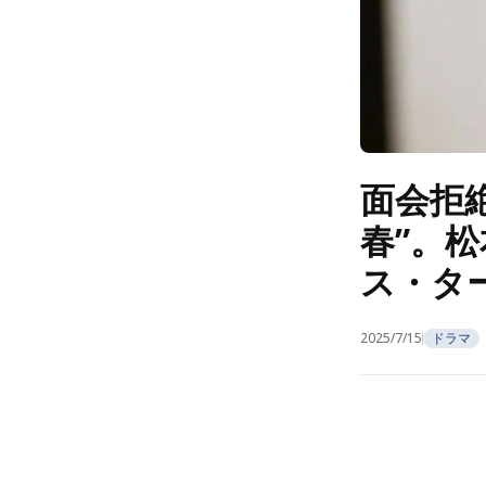
面会拒
春”。
ス・タ
2025/7/15
ドラマ