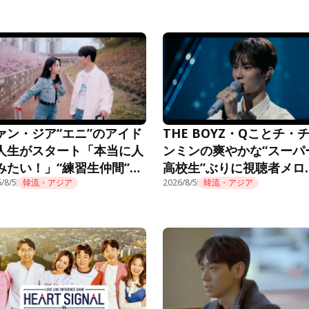
ァン・ジア“エニ”のアイド
THE BOYZ・Qことチ・
人生がスタート「本当に人
ンミンの爽やかな“スーパ
みたい！」“練習生仲間”も
高校生”ぶりに視聴者メロ
題に＜推しデビュー＞
/8/5
韓流・アジア
ロ「制服似合ってる」＜
2026/8/5
韓流・アジア
デビュー＞