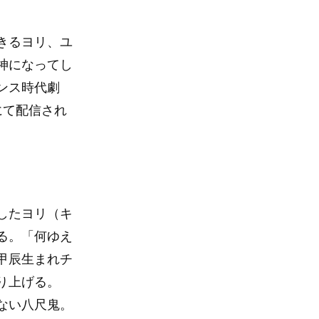
きるヨリ、ユ
神になってし
ンス時代劇
にて配信され
したヨリ（キ
る。「何ゆえ
甲辰生まれチ
り上げる。
ない八尺鬼。