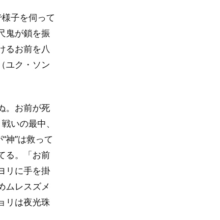
で様子を伺って
尺鬼が鎖を振
けるお前を八
（ユク・ソン
ぬ。お前が死
。戦いの最中、
“神”は救って
てる。「お前
ヨリに手を掛
めムレスズメ
ョリは夜光珠