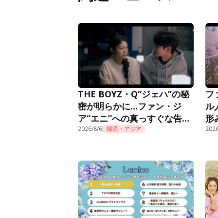
THE BOYZ・Q“ジェハ”の秘
フ
密が明らかに…ファン・ジ
ル
ア“エニ”への真っすぐな告白
形
に胸キュン＜推しデビュー＞
2026/8/6
韓流・アジア
話
2026