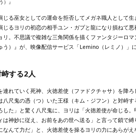
う）』
演じる巫女としての運命を拒否してメガネ職人として生
演じるヨリの初恋の相手ユン・ガプと龍になり損ねて悪
ョリ。不思議で複雑な三角関係を描くファンタジーロマ
ゅう）』が、映像配信サービス「Lemino（レミノ）」
対峙する2人
を連れていく死神、火徳差使（ファドクチャサ）を降ろ
は八尺鬼の憑（つ）いた王様（キム・ジフン）と対峙す
ろした」と驚く八尺鬼に、ヨリは「火徳差使が命じる。
ィは神妙に従え、お前をあの世へ送る」と言って鎖で縛
になんて力だ」と、火徳差使を操るヨリの力にあらがえ