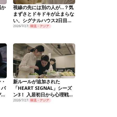
届か
視線の先には別の人が…？気
まずさとドキドキが止まらな
い、シグナルハウス2日目の
朝『HEART SIGNAL4』第2
2026/7/27
韓流・アジア
話
ン・
新ルールが追加された
。パ
「HEART SIGNAL」シーズ
び火
ン3！ 入居初日から心理戦が
RT
始まり……『HEART
2026/7/27
韓流・アジア
SIGNAL3』第1話