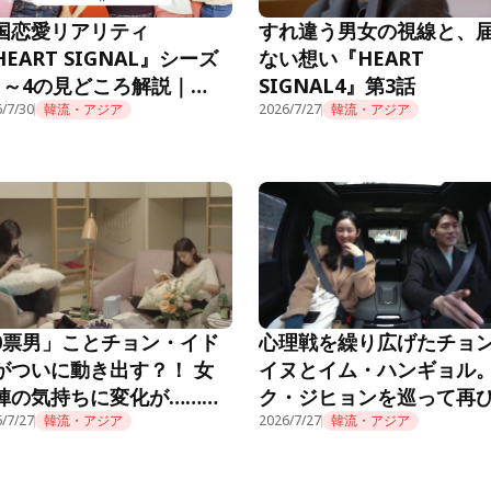
国恋愛リアリティ
すれ違う男女の視線と、
HEART SIGNAL』シーズ
ない想い『HEART
1～4の見どころ解説｜
SIGNAL4』第3話
mino公式
/7/30
韓流・アジア
2026/7/27
韓流・アジア
0票男」ことチョン・イド
心理戦を繰り広げたチョ
がついに動き出す？！ 女
イヌとイム・ハンギョル
陣の気持ちに変化が……
ク・ジヒョンを巡って再
EART SIGNAL3』第3話
/7/27
韓流・アジア
花を燃やし……？！『HEA
2026/7/27
韓流・アジア
SIGNAL3』第2話