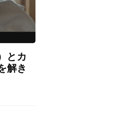
）とカ
を解き