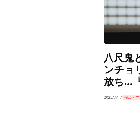
八尺鬼
ンチョ
放ち…
2025/7/17
韓流・ア