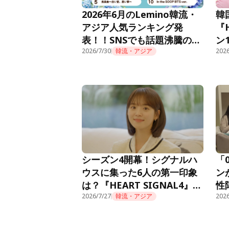
2026年6月のLemino韓流・
韓
アジア人気ランキング発
『
表！！SNSでも話題沸騰の痛
ン
快オフィスファンタジー『新
2026/7/30
韓流・アジア
Le
2026
入社員カン会長』が先月10位
から怒涛のごぼう抜きで初の
首位獲得！
シーズン4開幕！シグナルハ
「
ウスに集った6人の第一印象
ン
は？『HEART SIGNAL4』第
性
1話
2026/7/27
韓流・アジア
『H
2026