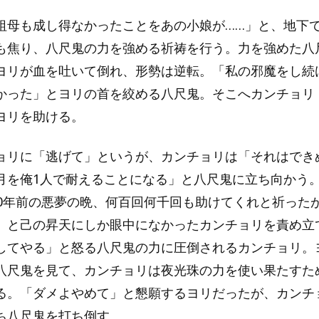
祖母も成し得なかったことをあの小娘が……」と、地下
も焦り、八尺鬼の力を強める祈祷を行う。力を強めた八
ヨリが血を吐いて倒れ、形勢は逆転。「私の邪魔をし続
かった」とヨリの首を絞める八尺鬼。そこへカンチョリ
ヨリを助ける。
ョリに「逃げて」というが、カンチョリは「それはでき
月を俺1人で耐えることになる」と八尺鬼に立ち向かう
00年前の悪夢の晩、何百回何千回も助けてくれと祈ったが
」と己の昇天にしか眼中になかったカンチョリを責め立
してやる」と怒る八尺鬼の力に圧倒されるカンチョリ。
八尺鬼を見て、カンチョリは夜光珠の力を使い果たすた
る。「ダメよやめて」と懇願するヨリだったが、カンチ
ち八尺鬼を打ち倒す。