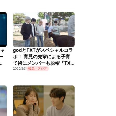
チャ
godとTXTがスペシャルコラ
ー
ボ！ 育児の先輩による子育
メ
て術にメンバーも脱帽『TXT
推し
の育児日記』第10話
2026/8/3
韓流・アジア