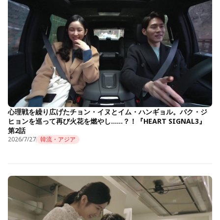
心理戦を繰り広げたチョン・イヌとイム・ハンギョル。パク・ジ
ヒョンを巡って再び火花を燃やし……？！『HEART SIGNAL3』
第2話
2026/7/27
韓流・アジア