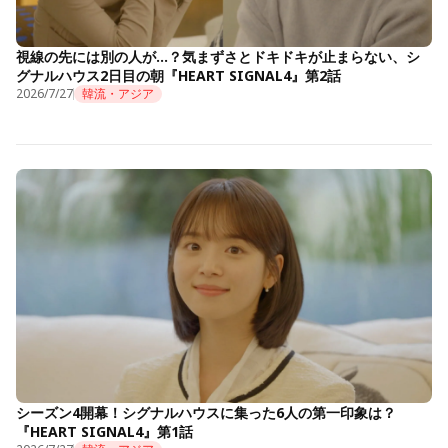
視線の先には別の人が…？気まずさとドキドキが止まらない、シ
グナルハウス2日目の朝『HEART SIGNAL4』第2話
2026/7/27
韓流・アジア
シーズン4開幕！シグナルハウスに集った6人の第一印象は？
『HEART SIGNAL4』第1話