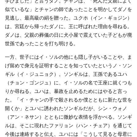
学びました」と言うダノ。チャンは、「死んだ父親によく
似ているな」とチャンの師であったことを明かしてダノを
見逃し、最高級の絹を贈った。ユクホ（イン・ギョジン）
は、宮廷から帰ったダノに、王に呼ばれた理由を尋ねる。
ダノは、父親の葬儀の日に犬小屋で震えていた子どもが廃
世孫であったことを打ち明ける。
一方、世子にはイ・ソルの他にも隠し子がいることや、ま
げ留めで身元を証明することを知っていたというノ・ソン
ギル（イ・ジュニョク）。ソンギルは、王孫であるユハ
（チョン・ゴンジュ）に、イ・ソルの名で王座に就くつも
りか尋ねる。ユハは、暴政を止めるためにはやると言っ
た。「イ・チャンの手で殺されるか僕とともに新たな世を
開くか」とユハに誘われたソンギルだが、シン・ウォノ
（アン・ネサン）とともに微妙な表情を浮かべる。ソンギ
ルは、そこに現れたファリョン（ハン・チェア）を通じて
今後は連絡すると伝え、ユハには「こうして見ると母君に