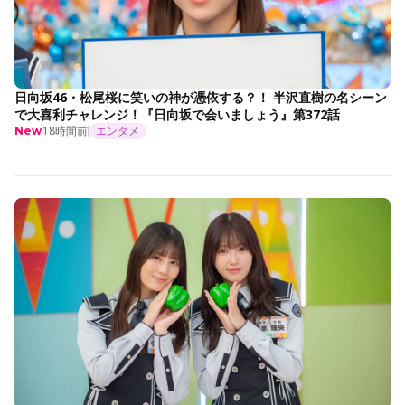
日向坂46・松尾桜に笑いの神が憑依する？！ 半沢直樹の名シーン
で大喜利チャレンジ！『日向坂で会いましょう』第372話
18時間前
エンタメ
New