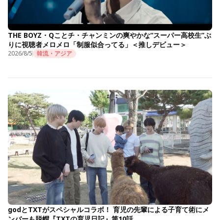
THE BOYZ・Qことチ・チャンミンの爽やかな“スーパー高校生”ぶ
りに視聴者メロメロ「制服似合ってる」＜推しデビュー＞
2026/8/5
韓流・アジア
godとTXTがスペシャルコラボ！ 育児の先輩による子育て術にメ
ンバーも脱帽『TXTの育児日記』第10話