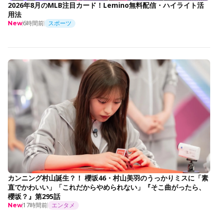
2026年8月のMLB注目カード！Lemino無料配信・ハイライト活
用法
6時間前
スポーツ
New
カンニング村山誕生？！ 櫻坂46・村山美羽のうっかりミスに「素
直でかわいい」「これだからやめられない」『そこ曲がったら、
櫻坂？』第295話
17時間前
エンタメ
New