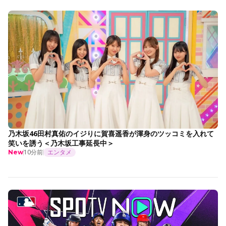
乃木坂46田村真佑のイジりに賀喜遥香が渾身のツッコミを入れて
笑いを誘う＜乃木坂工事延長中＞
10分前
エンタメ
New