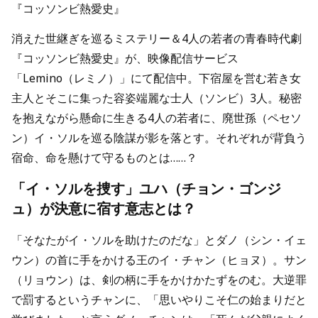
『コッソンビ熱愛史』
消えた世継ぎを巡るミステリー＆4人の若者の青春時代劇
『コッソンビ熱愛史』が、映像配信サービス
「Lemino（レミノ）」にて配信中。下宿屋を営む若き女
主人とそこに集った容姿端麗な士人（ソンビ）3人。秘密
を抱えながら懸命に生きる4人の若者に、廃世孫（ペセソ
ン）イ・ソルを巡る陰謀が影を落とす。それぞれが背負う
宿命、命を懸けて守るものとは……？
「イ・ソルを捜す」ユハ（チョン・ゴンジ
ュ）が決意に宿す意志とは？
「そなたがイ・ソルを助けたのだな」とダノ（シン・イェ
ウン）の首に手をかける王のイ・チャン（ヒョヌ）。サン
（リョウン）は、剣の柄に手をかけかたずをのむ。大逆罪
で罰するというチャンに、「思いやりこそ仁の始まりだと