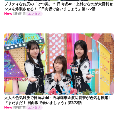
プリティなお尻の「けつ美」？ 日向坂46・上村ひなのが大喜利セ
ンスを炸裂させる！『日向坂で会いましょう』第372話
18時間前
エンタメ
New
大人の色気対決で日向坂46・石塚瑶季＆渡辺莉奈が色気を披露！
『まだまだ！ 日向坂で会いましょう』第372話
18時間前
エンタメ
New