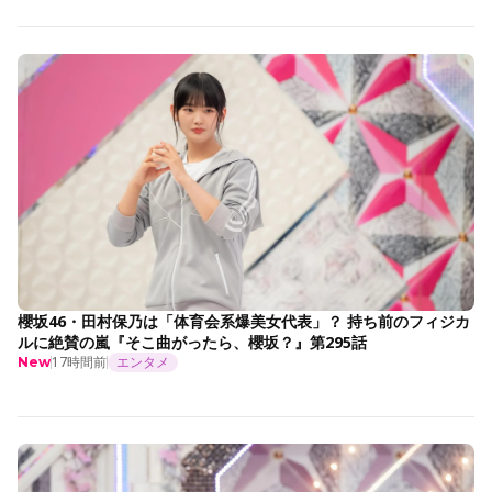
櫻坂46・田村保乃は「体育会系爆美女代表」？ 持ち前のフィジカ
ルに絶賛の嵐『そこ曲がったら、櫻坂？』第295話
17時間前
エンタメ
New