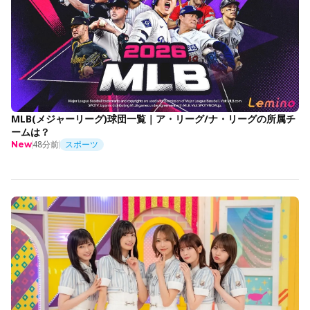
MLB(メジャーリーグ)球団一覧｜ア・リーグ/ナ・リーグの所属チ
ームは？
48分前
スポーツ
New