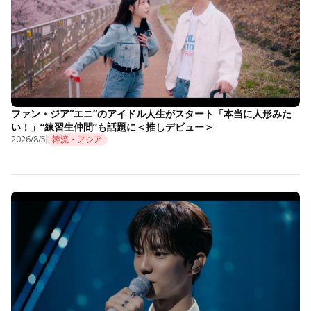
ファン・ジア“エニ”のアイドル人生がスタート「本当に人形みた
い！」“練習生仲間”も話題に＜推しデビュー＞
2026/8/5
韓流・アジア