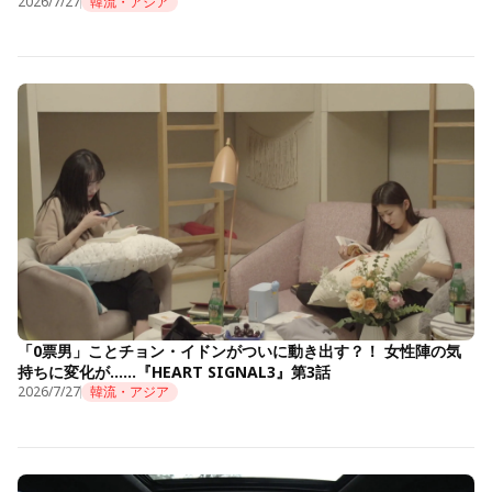
2026/7/27
韓流・アジア
「0票男」ことチョン・イドンがついに動き出す？！ 女性陣の気
持ちに変化が……『HEART SIGNAL3』第3話
2026/7/27
韓流・アジア