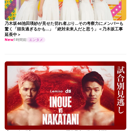
乃木坂46池田瑛紗が見せた切れ者ぶり…その考察力にメンバーも
驚く「頭良過ぎるかも…」「絶対未来人だと思う」＜乃木坂工事
延長中＞
1時間前
エンタメ
New