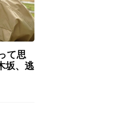
って思
木坂、逃