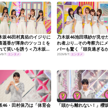
木坂46田村真佑のイジりに
乃木坂46池田瑛紗が見せ
喜遥香が渾身のツッコミを
れ者ぶり…その考察力に
れて笑いを誘う＜乃木坂工
バーも驚く「頭良過ぎる
延長中＞
も…」「絶対未来人だと
/8/7
エンタメ
2026/8/7
エンタメ
う」＜乃木坂工事延長中
坂46・田村保乃は「体育会
「頭から離れない！」櫻