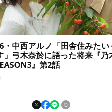
46・中西アルノ「田舎住みたい
す」弓木奈於に語った将来『乃
EASON3』第2話