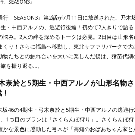
。SEASON3』
行。SEASON3』第2話が7月11日に放送された。乃木坂
期生・中西アルノの、逃避行後編！初めて2人きりで語る
の悩み。2人の絆を深めるトークは必見。2日目は山形名
まくり！さらに福島へ移動し、東北サファリパークで大
動物たちとの触れ合いを大いに楽しんだ後は、猪苗代湖
の旅を振り返る…。
弓木奈於と5期生・中西アルノが山形名物
戦！
乃木坂46の4期生・弓木奈於と5期生・中西アルノの逃避
目、1つ目のプランは「さくらんぼ狩り」。さくらんぼ狩
豊かな景色に感動した弓木が「高知のおばあちゃん家と