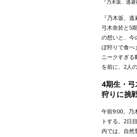
『乃木坂、逃避行
『乃木坂、逃避
弓木奈於と5
の想いと、今
ぼ狩りで食べ
ニークすぎる
を前に、2人
4期生・
狩りに挑
午前9:00。
トする。2日
内では、自然