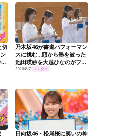
た切
乃木坂46が書道パフォーマン
メン
スに挑む…頭から墨を被った
か
池田瑛紗を大越ひなのがフォ
思
ロー「アーティスティックで
2026/8/7
エンタメ
＞
す！」＜乃木坂工事延長中＞
坂
日向坂46・松尾桜に笑いの神