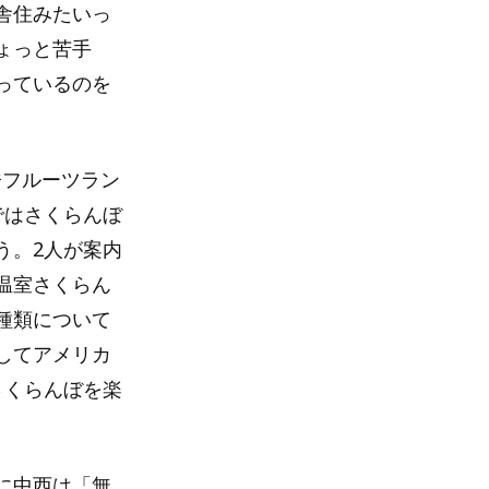
舎住みたいっ
ょっと苦手
っているのを
橋フルーツラン
ではさくらんぼ
う。2人が案内
温室さくらん
種類について
してアメリカ
さくらんぼを楽
に中西は「無