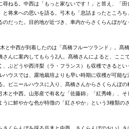
に尋ねる。中西は「もっと家ないです！」と答え、「田
」と将来への思いを語る。弓木も「息詰まったところち
るのだった。目的地が近づき、車内からさくらんぼがな
。
0。弓木と中西が到着したのは「髙橋フルーツランド」。髙
橋さんに案内してもらう2人。髙橋さんによると、ここ
く、ぶどうや西洋梨（ラ・フランス）も収穫できるとい
ルハウスでは、露地栽培よりも早い時期に収穫が可能な
る。ビニールハウスに入り、髙橋さんからさくらんぼの
弓木と中西。山形産で有名な「佐藤錦」「紅秀峰」、そ
ように鮮やかな色が特徴の「紅さやか」という3種類の
。
らさくらんぼを採る弓木と中西。さくらんぼのおいしさ