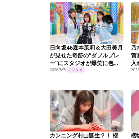
日向坂46森本茉莉＆大田美月
乃
が見せた奇跡の“ダブルプレ
賀
ー”にスタジオが爆笑に包ま
入
れる＜まだまだ！日向坂で会
事
2026/8/7
エンタメ
2026
いましょう＞
カンニング村山誕生？！ 櫻
櫻