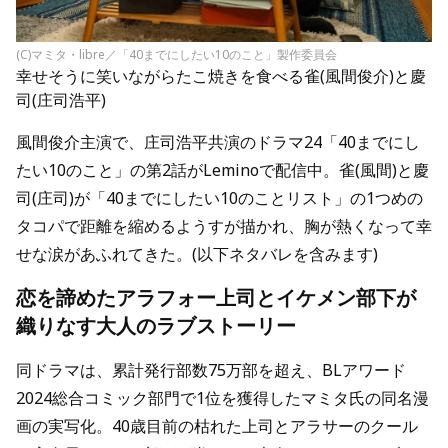
(C)マミタ・libre／「40までにしたい10のこと」製作委員会
幸せそうに笑いながらたこ焼きを食べる雀(風間俊介)と慶
司(庄司浩平)
風間俊介主演で、庄司浩平共演のドラマ24「40までにし
たい10のこと」の第2話がLeminoで配信中。雀(風間)と慶
司(庄司)が「40までにしたい10のことリスト」の1つめの
タコパで距離を縮めるようすが描かれ、胸が熱くなって幸
せな涙があふれてきた。(以下ネタバレを含みます)
恋を諦めたアラフォー上司とイケメン部下が
織りなす大人のラブストーリー
同ドラマは、累計発行部数75万部を超え、BLアワード
2024総合コミック部門で1位を獲得したマミタ氏の同名漫
画の実写化。40歳目前の枯れた上司とアラサーのクール