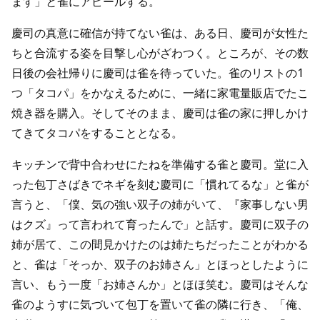
ます」と雀にアピールする。
慶司の真意に確信が持てない雀は、ある日、慶司が女性た
ちと合流する姿を目撃し心がざわつく。ところが、その数
日後の会社帰りに慶司は雀を待っていた。雀のリストの1
つ「タコパ」をかなえるために、一緒に家電量販店でたこ
焼き器を購入。そしてそのまま、慶司は雀の家に押しかけ
てきてタコパをすることとなる。
キッチンで背中合わせにたねを準備する雀と慶司。堂に入
った包丁さばきでネギを刻む慶司に「慣れてるな」と雀が
言うと、「僕、気の強い双子の姉がいて、『家事しない男
はクズ』って言われて育ったんで」と話す。慶司に双子の
姉が居て、この間見かけたのは姉たちだったことがわかる
と、雀は「そっか、双子のお姉さん」とほっとしたように
言い、もう一度「お姉さんか」とほほ笑む。慶司はそんな
雀のようすに気づいて包丁を置いて雀の隣に行き、「俺、