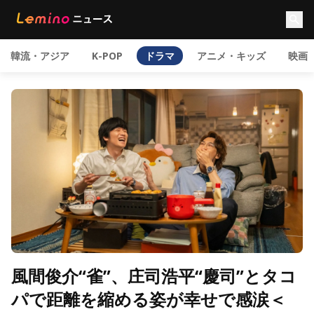
韓流・アジア
K-POP
ドラマ
アニメ・キッズ
映画
風間俊介“雀”、庄司浩平“慶司”とタコ
パで距離を縮める姿が幸せで感涙＜