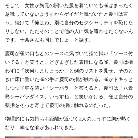
そして、女性が胸元の開いた服を着ていても雀はまったく
意識していないようすからゲイだと気づいたと慶司は言
う。続けて「俺はね、別に自分のセクシャリティを恥じた
りしない。ただそのことで他の人に気を遣わせたくないん
です。十条さんも同じでしょ」と話す。
慶司が雀の口もとのソースに気づいて指で拭い「ソース付
いてる」と笑うと、どぎまぎした表情になる雀。慶司は構
わずに「次何しましょっか」と例のリストを見せ、そのと
きに床に置いた雀の手に慶司の指が触れる。雀がドキッと
しつつ平静を装い「シーパラ」と答えると、慶司は「八景
島シーパラダイス、いっすね」と笑いかける。雀は自分の
薬指をそっと寄せて慶司の指に触れるのだった。
物理的にも気持ちも距離が近づく2人のようすに胸が熱く
なり、幸せな涙があふれてきた。