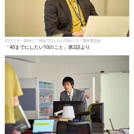
(C)マミタ・libre／「40までにしたい10のこと」製作委員会
「40までにしたい10のこと」第2話より