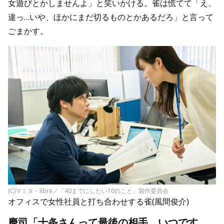
女遊びとかしませんよ」と笑いかける。雀は慌てて「え、
違っ…いや、ほかにまだ切るものとかあるだろ」と言って
ごまかす。
(C)マミタ・libre／「40までにしたい10のこと」製作委員会
オフィスで女性社員と打ち合わせする雀(風間俊介)
慶司「十条さんって最後の相手、いつです