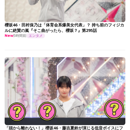
櫻坂46・田村保乃は「体育会系爆美女代表」？ 持ち前のフィジカ
ルに絶賛の嵐『そこ曲がったら、櫻坂？』第295話
5時間前
エンタメ
New
「頭から離れない！」櫻坂46・藤吉夏鈴が演じる低音ボイスにフ