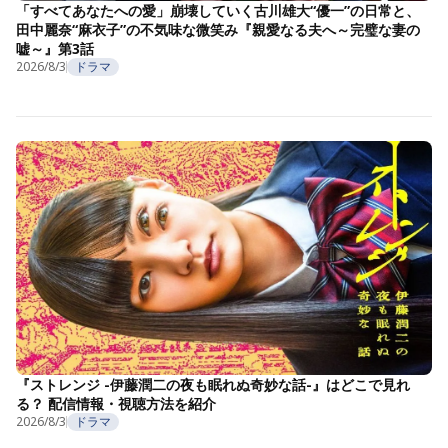
「すべてあなたへの愛」崩壊していく古川雄大“優一”の日常と、
田中麗奈“麻衣子”の不気味な微笑み『親愛なる夫へ～完璧な妻の
嘘～』第3話
2026/8/3
ドラマ
『ストレンジ -伊藤潤二の夜も眠れぬ奇妙な話-』はどこで見れ
る？ 配信情報・視聴方法を紹介
2026/8/3
ドラマ