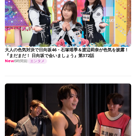
大人の色気対決で日向坂46・石塚瑶季＆渡辺莉奈が色気を披露！
『まだまだ！ 日向坂で会いましょう』第372話
6時間前
エンタメ
New