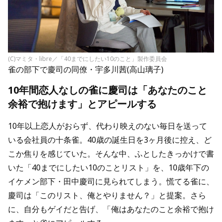
(C)マミタ・libre／「40までにしたい10のこと」製作委員会
雀の部下で慶司の同僚・宇多川茜(高山璃子)
10年間恋人なしの雀に慶司は「あなたのこと
余裕で抱けます」とアピールする
10年以上恋人がおらず、代わり映えのない毎日を送って
いる会社員の十条雀。40歳の誕生日を3ヶ月後に控え、ど
こか焦りを感じていた。そんな中、ふとしたきっかけで書
いた「40までにしたい10のことリスト」を、10歳年下の
イケメン部下・田中慶司に見られてしまう。慌てる雀に、
慶司は「このリスト、俺とやりません？」と提案。さら
に、自分もゲイだと告げ、「俺はあなたのこと余裕で抱け