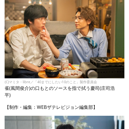
(C)マミタ・libre／「40までにしたい10のこと」製作委員会
雀(風間俊介)の口もとのソースを指で拭う慶司(庄司浩
平)
【制作・編集：WEBザテレビジョン編集部】