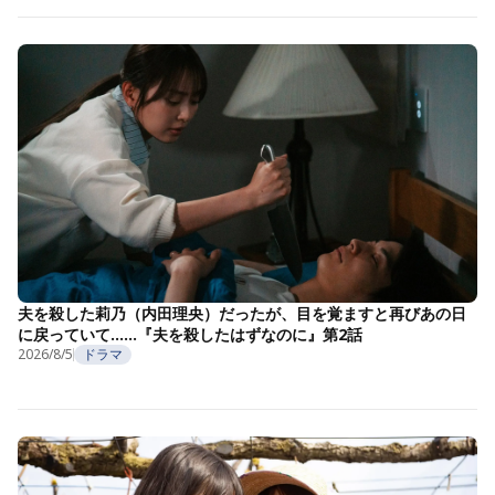
夫を殺した莉乃（内田理央）だったが、目を覚ますと再びあの日
に戻っていて……『夫を殺したはずなのに』第2話
2026/8/5
ドラマ