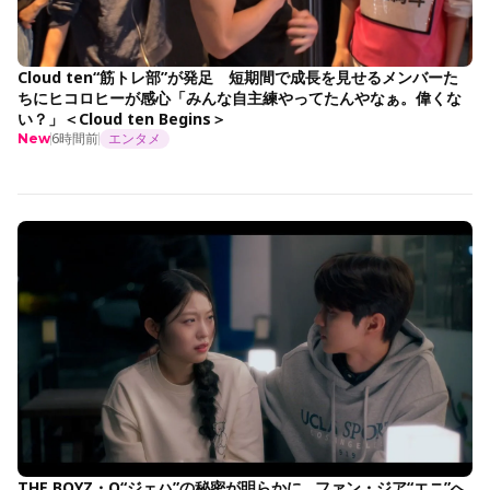
Cloud ten“筋トレ部”が発足 短期間で成長を見せるメンバーた
ちにヒコロヒーが感心「みんな自主練やってたんやなぁ。偉くな
い？」＜Cloud ten Begins＞
6時間前
エンタメ
New
THE BOYZ・Q“ジェハ”の秘密が明らかに…ファン・ジア“エニ”へ