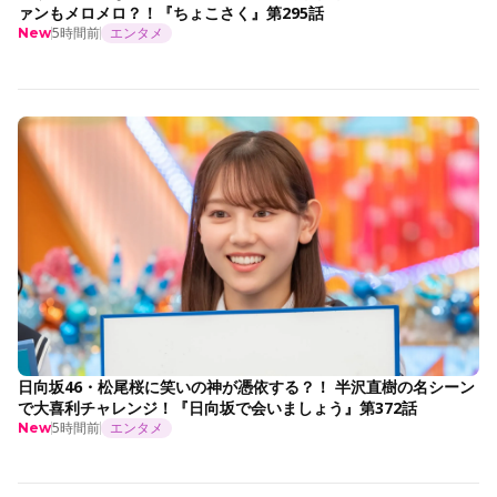
ァンもメロメロ？！『ちょこさく』第295話
5時間前
エンタメ
New
日向坂46・松尾桜に笑いの神が憑依する？！ 半沢直樹の名シーン
で大喜利チャレンジ！『日向坂で会いましょう』第372話
5時間前
エンタメ
New