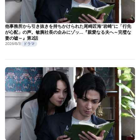
他事務所から引き抜きを持ちかけられた尾崎匠海“岩崎”に「行先
が心配」の声。敏腕社長の企みにゾッ…『親愛なる夫へ～完璧な
妻の嘘～』第2話
2026/8/3
ドラマ