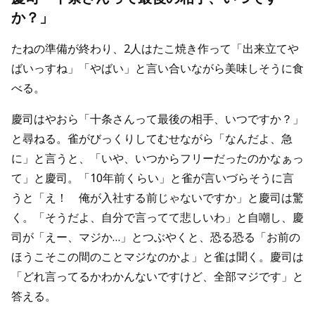
か？」
たねの準備が終わり、2人はたこ焼き作って「出来立てや
ばいっすね」「やばい」と言い合いながら美味しそうに食
べる。
慶司はやおら「十条さんって最後の相手、いつですか？」
と尋ねる。雀がびっくりしてむせながら「なんだよ、急
に」と言うと、「いや、いつからフリーだったのかなぁっ
て」と慶司。「10年前くらい」と雀が言いづらそうに言
うと「え！ 俺が入社する前じゃないですか」と慶司は驚
く。「そうだよ、自分で言ってて悲しいわ」と自嘲し、慶
司が「えー、マジか…」とつぶやくと、恐る恐る「お前の
ほうこそこの間のことマジなのかよ」と雀は聞く。慶司は
「どれ言ってるかわかんないですけど、全部マジです」と
答える。