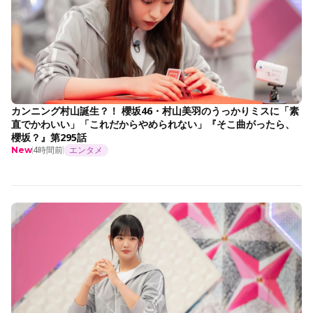
カンニング村山誕生？！ 櫻坂46・村山美羽のうっかりミスに「素
直でかわいい」「これだからやめられない」『そこ曲がったら、
櫻坂？』第295話
4時間前
エンタメ
New