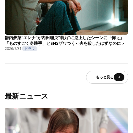
箭内夢菜“エレナ”が内田理央“莉乃”に逆上したシーンに「怖ぇ」
「ものすごく身勝手」とSNSザワつく＜夫を殺したはずなのに＞
2026/7/31
ドラマ
もっと見る
最新ニュース