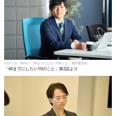
(C)マミタ・libre／「40までにしたい10のこと」製作委員会
「40までにしたい10のこと」第2話より