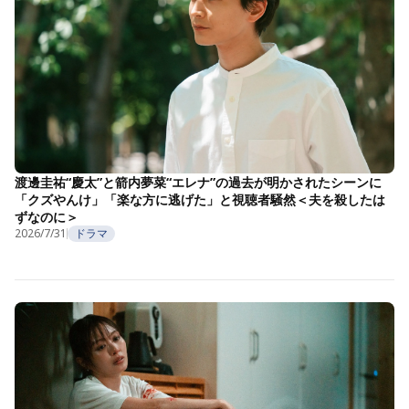
渡邊圭祐“慶太”と箭内夢菜“エレナ”の過去が明かされたシーンに
「クズやんけ」「楽な方に逃げた」と視聴者騒然＜夫を殺したは
ずなのに＞
2026/7/31
ドラマ