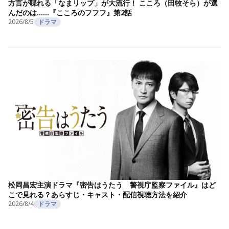
方言が喋れる「なまリップ」が大流行！ こころ（田牧そら）が選
んだのは……『こころのフフフ』第2話
2026/8/5
ドラマ
松岡昌宏主演ドラマ『密告はうたう 警視庁監察ファイル』はど
こで見れる？あらすじ・キャスト・配信視聴方法を紹介
2026/8/4
ドラマ