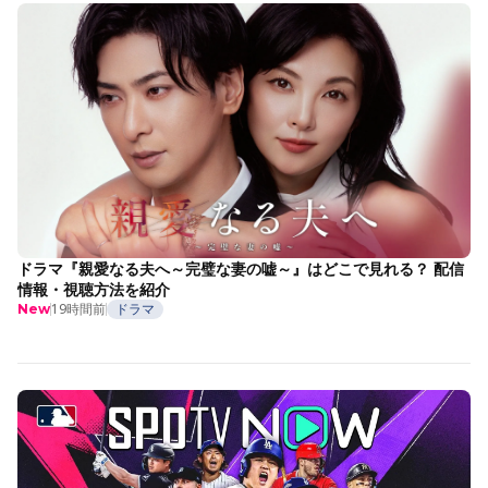
ドラマ『親愛なる夫へ～完璧な妻の嘘～』はどこで見れる？ 配信
情報・視聴方法を紹介
19時間前
ドラマ
New