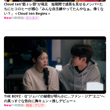
Cloud ten“筋トレ部”が発足 短期間で成長を見せるメンバーた
ちにヒコロヒーが感心「みんな自主練やってたんやなぁ。偉くな
い？」＜Cloud ten Begins＞
10時間前
エンタメ
New
THE BOYZ・Q“ジェハ”の秘密が明らかに…ファン・ジア“エニ”へ
の真っすぐな告白に胸キュン＜推しデビュー＞
11時間前
韓流・アジア
New