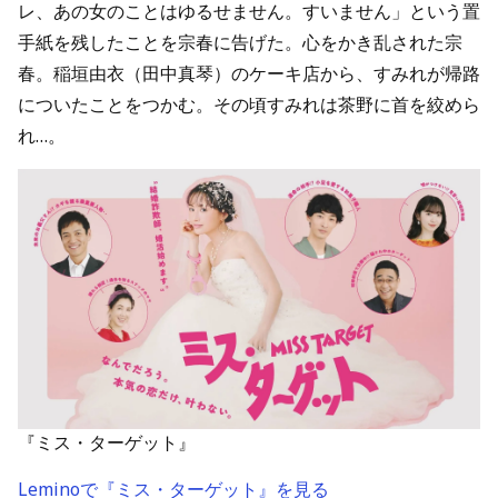
レ、あの女のことはゆるせません。すいません」という置
手紙を残したことを宗春に告げた。心をかき乱された宗
春。稲垣由衣（田中真琴）のケーキ店から、すみれが帰路
についたことをつかむ。その頃すみれは茶野に首を絞めら
れ…。
『ミス・ターゲット』
Leminoで『ミス・ターゲット』を見る