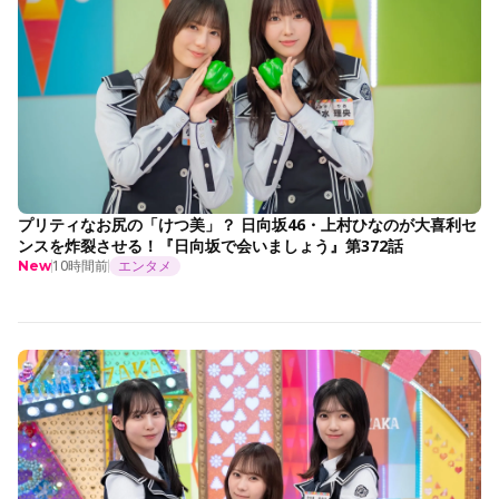
プリティなお尻の「けつ美」？ 日向坂46・上村ひなのが大喜利セ
ンスを炸裂させる！『日向坂で会いましょう』第372話
10時間前
エンタメ
New