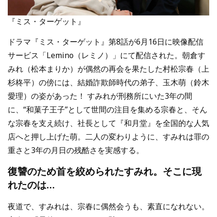
『ミス・ターゲット』
ドラマ『ミス・ターゲット』第8話が6月16日に映像配信
サービス「Lemino（レミノ）」にて配信された。朝倉す
みれ（松本まりか）が偶然の再会を果たした村松宗春（上
杉柊平）の傍には、結婚詐欺師時代の弟子、玉木萌（鈴木
愛理）の姿があった！ すみれが刑務所にいた3年の間
に、“和菓子王子”として世間の注目を集める宗春と、そん
な宗春を支え続け、社長として『和月堂』を全国的な人気
店へと押し上げた萌。二人の変わりように、すみれは罪の
重さと3年の月日の残酷さを実感する。
復讐のため首を絞められたすみれ。そこに現
れたのは…
夜道で、すみれは、宗春に偶然会うも、素直になれない。