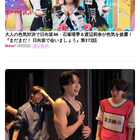
大人の色気対決で日向坂46・石塚瑶季＆渡辺莉奈が色気を披露！
『まだまだ！ 日向坂で会いましょう』第372話
10時間前
エンタメ
New