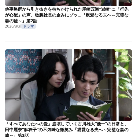
他事務所から引き抜きを持ちかけられた尾崎匠海“岩崎”に「行先
が心配」の声。敏腕社長の企みにゾッ…『親愛なる夫へ～完璧な
妻の嘘～』第2話
2026/8/3
ドラマ
「すべてあなたへの愛」崩壊していく古川雄大“優一”の日常と、
田中麗奈“麻衣子”の不気味な微笑み『親愛なる夫へ～完璧な妻の
嘘～』第3話