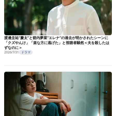
渡邊圭祐“慶太”と箭内夢菜“エレナ”の過去が明かされたシーンに
「クズやんけ」「楽な方に逃げた」と視聴者騒然＜夫を殺したは
ずなのに＞
2026/7/31
ドラマ