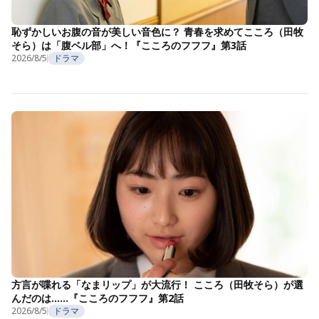
恥ずかしいお腹の音が美しい音色に？ 青春を求めてこころ（田牧
そら）は「腹ベル部」へ！『こころのフフフ』第3話
2026/8/5
ドラマ
方言が喋れる「なまリップ」が大流行！ こころ（田牧そら）が選
んだのは……『こころのフフフ』第2話
2026/8/5
ドラマ