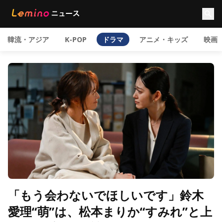
韓流・アジア
K-POP
ドラマ
アニメ・キッズ
映画
「もう会わないでほしいです」鈴木
愛理“萌”は、松本まりか“すみれ”と上