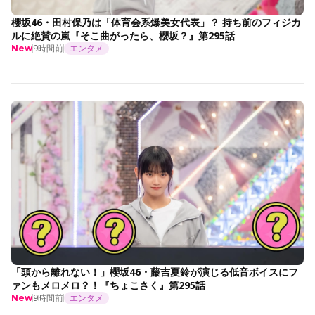
櫻坂46・田村保乃は「体育会系爆美女代表」？ 持ち前のフィジカ
ルに絶賛の嵐『そこ曲がったら、櫻坂？』第295話
9時間前
エンタメ
New
「頭から離れない！」櫻坂46・藤吉夏鈴が演じる低音ボイスにフ
ァンもメロメロ？！『ちょこさく』第295話
9時間前
エンタメ
New