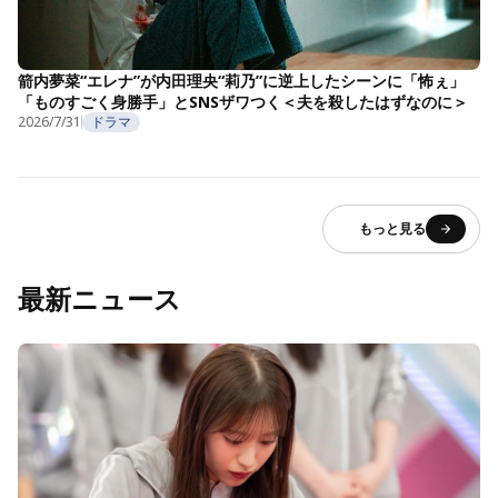
箭内夢菜“エレナ”が内田理央“莉乃”に逆上したシーンに「怖ぇ」
「ものすごく身勝手」とSNSザワつく＜夫を殺したはずなのに＞
2026/7/31
ドラマ
もっと見る
最新ニュース