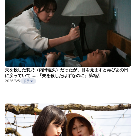
夫を殺した莉乃（内田理央）だったが、目を覚ますと再びあの日
に戻っていて……『夫を殺したはずなのに』第2話
2026/8/5
ドラマ