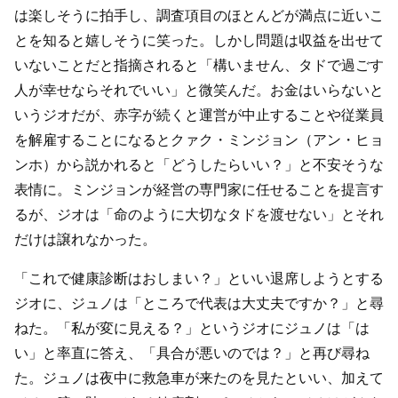
は楽しそうに拍手し、調査項目のほとんどが満点に近いこ
とを知ると嬉しそうに笑った。しかし問題は収益を出せて
いないことだと指摘されると「構いません、タドで過ごす
人が幸せならそれでいい」と微笑んだ。お金はいらないと
いうジオだが、赤字が続くと運営が中止することや従業員
を解雇することになるとクァク・ミンジョン（アン・ヒョ
ンホ）から説かれると「どうしたらいい？」と不安そうな
表情に。ミンジョンが経営の専門家に任せることを提言す
るが、ジオは「命のように大切なタドを渡せない」とそれ
だけは譲れなかった。
「これで健康診断はおしまい？」といい退席しようとする
ジオに、ジュノは「ところで代表は大丈夫ですか？」と尋
ねた。「私が変に見える？」というジオにジュノは「は
い」と率直に答え、「具合が悪いのでは？」と再び尋ね
た。ジュノは夜中に救急車が来たのを見たといい、加えて