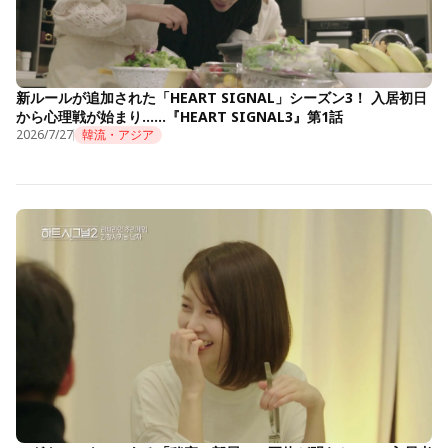
新ルールが追加された「HEART SIGNAL」シーズン3！ 入居初日
から心理戦が始まり……『HEART SIGNAL3』第1話
2026/7/27
韓流・アジア