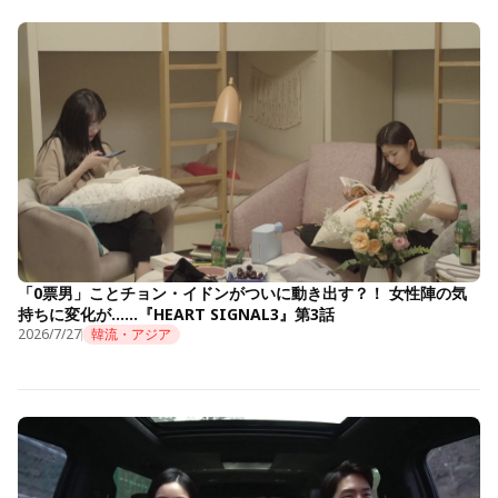
「0票男」ことチョン・イドンがついに動き出す？！ 女性陣の気
持ちに変化が……『HEART SIGNAL3』第3話
2026/7/27
韓流・アジア