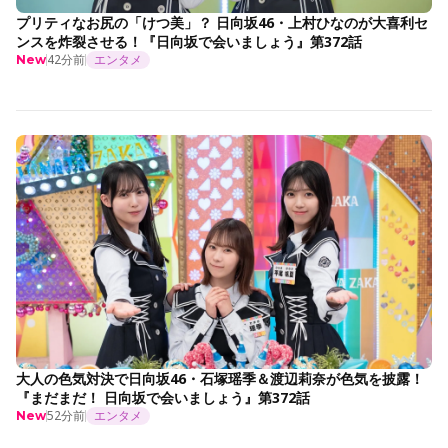
プリティなお尻の「けつ美」？ 日向坂46・上村ひなのが大喜利セ
ンスを炸裂させる！『日向坂で会いましょう』第372話
42分前
エンタメ
New
大人の色気対決で日向坂46・石塚瑶季＆渡辺莉奈が色気を披露！
『まだまだ！ 日向坂で会いましょう』第372話
52分前
エンタメ
New