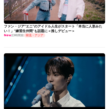
ファン・ジア“エニ”のアイドル人生がスタート「本当に人形みた
い！」“練習生仲間”も話題に＜推しデビュー＞
23時間前
韓流・アジア
New