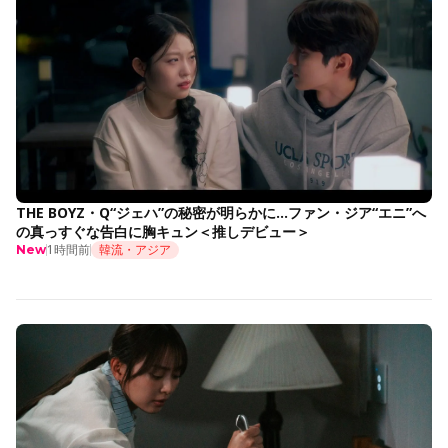
THE BOYZ・Q“ジェハ”の秘密が明らかに…ファン・ジア“エニ”へ
の真っすぐな告白に胸キュン＜推しデビュー＞
1時間前
韓流・アジア
New