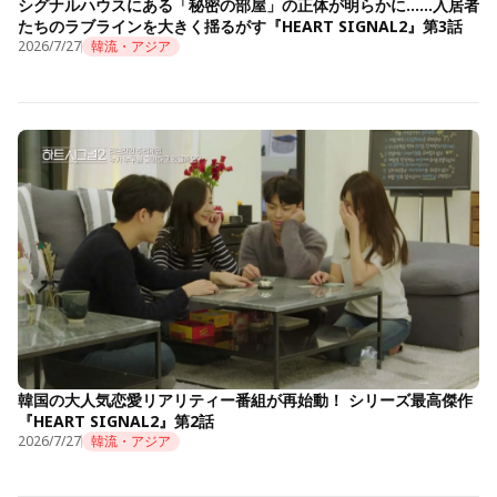
シグナルハウスにある「秘密の部屋」の正体が明らかに……入居者
たちのラブラインを大きく揺るがす『HEART SIGNAL2』第3話
2026/7/27
韓流・アジア
韓国の大人気恋愛リアリティー番組が再始動！ シリーズ最高傑作
『HEART SIGNAL2』第2話
2026/7/27
韓流・アジア