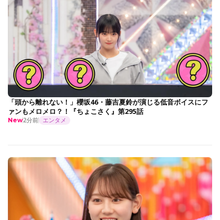
「頭から離れない！」櫻坂46・藤吉夏鈴が演じる低音ボイスにフ
ァンもメロメロ？！『ちょこさく』第295話
2分前
エンタメ
New