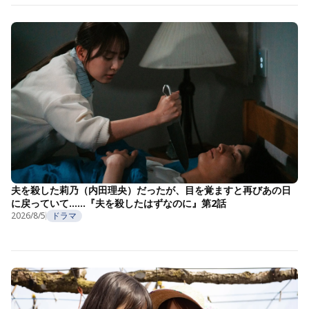
夫を殺した莉乃（内田理央）だったが、目を覚ますと再びあの日
に戻っていて……『夫を殺したはずなのに』第2話
2026/8/5
ドラマ