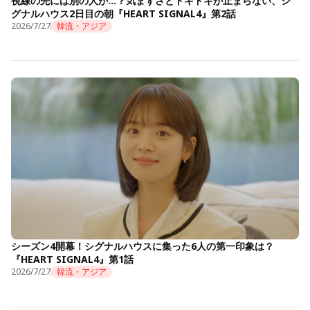
視線の先には別の人が…？気まずさとドキドキが止まらない、シ
グナルハウス2日目の朝『HEART SIGNAL4』第2話
2026/7/27
韓流・アジア
シーズン4開幕！シグナルハウスに集った6人の第一印象は？
『HEART SIGNAL4』第1話
2026/7/27
韓流・アジア