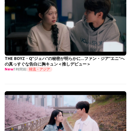
THE BOYZ・Q“ジェハ”の秘密が明らかに…ファン・ジア“エニ”へ
の真っすぐな告白に胸キュン＜推しデビュー＞
1時間前
韓流・アジア
New