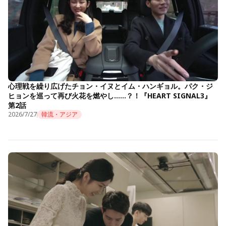
心理戦を繰り広げたチョン・イヌとイム・ハンギョル。パク・ジ
ヒョンを巡って再び火花を燃やし……？！『HEART SIGNAL3』
第2話
2026/7/27
韓流・アジア