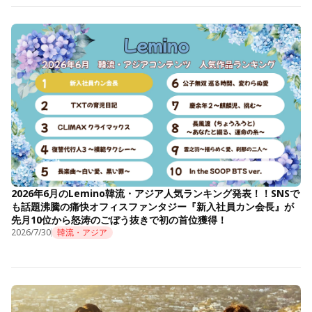
2026年6月のLemino韓流・アジア人気ランキング発表！！SNSで
も話題沸騰の痛快オフィスファンタジー『新入社員カン会長』が
先月10位から怒涛のごぼう抜きで初の首位獲得！
2026/7/30
韓流・アジア