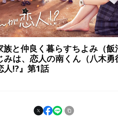
家族と仲良く暮らすちよみ（飯
じみは、恋人の南くん（八木勇
人!?』第1話