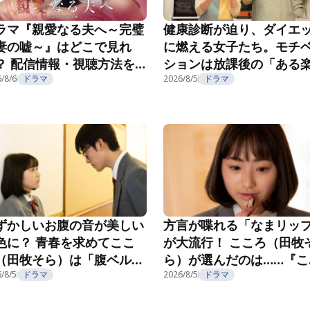
ラマ『親愛なる夫へ～完璧
健康診断が迫り、ダイエ
妻の嘘～』はどこで見れ
に燃える女子たち。モチ
？ 配信情報・視聴方法を
ションは放課後の「ある
介
/8/6
ドラマ
み」で……？『こころのフ
2026/8/5
ドラマ
フ』第5話
ずかしいお腹の音が美しい
方言が喋れる「なまリッ
色に？ 青春を求めてここ
が大流行！ こころ（田牧
（田牧そら）は「腹ベル
ら）が選んだのは……『こ
」へ！『こころのフフフ』
ろのフフフ』第2話
/8/5
ドラマ
2026/8/5
ドラマ
3話