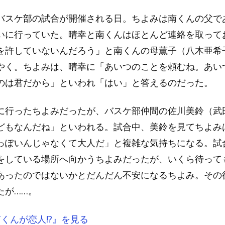
バスケ部の試合が開催される日。ちよみは南くんの父で
いに行っていた。晴幸と南くんはほとんど連絡を取って
を許していないんだろう」と南くんの母薫子（八木亜希
やく。ちよみは、晴幸に「あいつのことを頼むね。あい
のは君だから」といわれ「はい」と答えるのだった。
に行ったちよみだったが、バスケ部仲間の佐川美鈴（武
どもなんだね」といわれる。試合中、美鈴を見てちよみ
っぽいんじゃなくて大人だ」と複雑な気持ちになる。試
をしている場所へ向かうちよみだったが、いくら待って
あったのではないかとだんだん不安になるちよみ。その
たが……。
『南くんが恋人!?』を見る