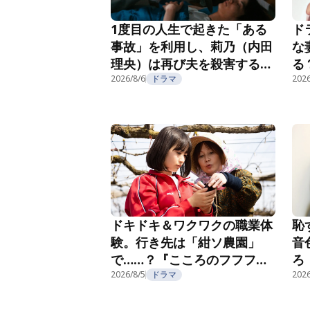
1度目の人生で起きた「ある
ド
事故」を利用し、莉乃（内田
な
理央）は再び夫を殺害する
る
『夫を殺したはずなのに』第
2026/8/6
ドラマ
紹
2026
2話
恥
ドキドキ＆ワクワクの職業体
音
験。行き先は「紺ソ農園」
ろ
で……？『こころのフフフ』
部
第4話
2026/8/5
ドラマ
2026
第