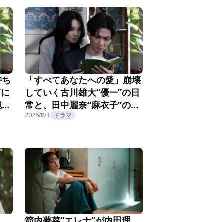
持ち
「すべてあなたへの愛」崩壊
”に
していく古川雄大“優一”の日
腕社
常と、田中麗奈“麻衣子”の不
なる
気味な微笑み『親愛なる夫へ
2026/8/3
ドラマ
2
～完璧な妻の嘘～』第3話
箭内夢菜“エレナ”が内田理