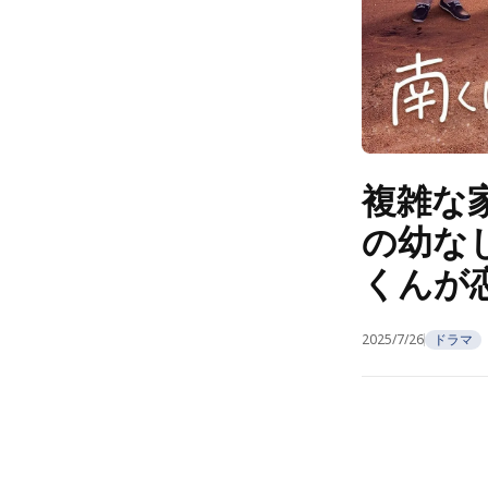
複雑な
の幼な
くんが恋
2025/7/26
ドラマ