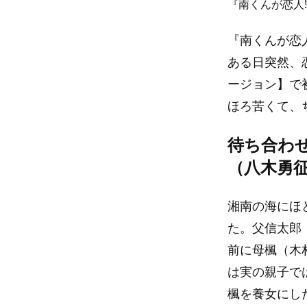
『南くんが恋人!
『南くんが恋人
ある日突然、恋
ージョン】で
ほろ苦くて、
待ち合わ
（八木勇
湘南の海にほ
た。父信太郎
前に母楓（木
は実の親子で
楓を養女にし