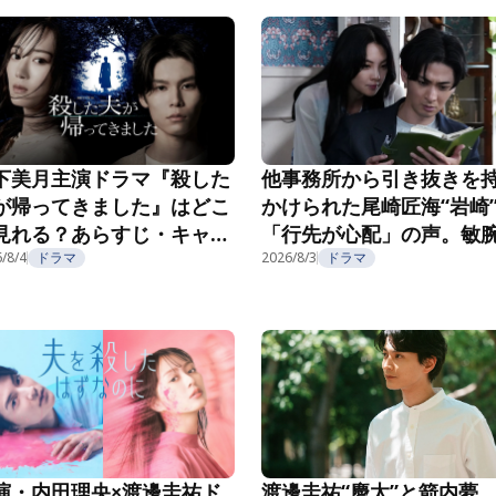
下美月主演ドラマ『殺した
他事務所から引き抜きを
が帰ってきました』はどこ
かけられた尾崎匠海“岩崎
見れる？あらすじ・キャス
「行先が心配」の声。敏
・配信視聴方法を紹介
/8/4
ドラマ
長の企みにゾッ…『親愛
2026/8/3
ドラマ
夫へ～完璧な妻の嘘～』第
話
演・内田理央×渡邊圭祐ド
渡邊圭祐“慶太”と箭内夢