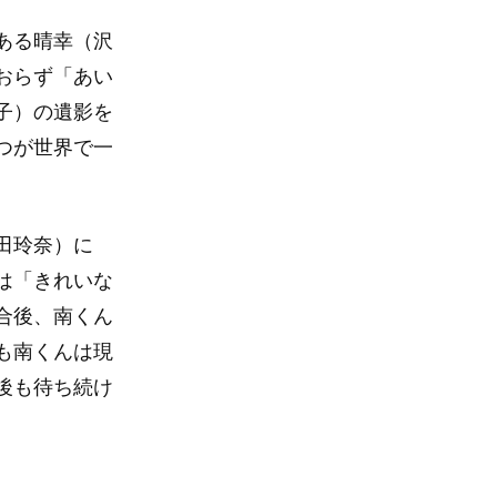
ある晴幸（沢
おらず「あい
子）の遺影を
つが世界で一
田玲奈）に
は「きれいな
合後、南くん
も南くんは現
後も待ち続け