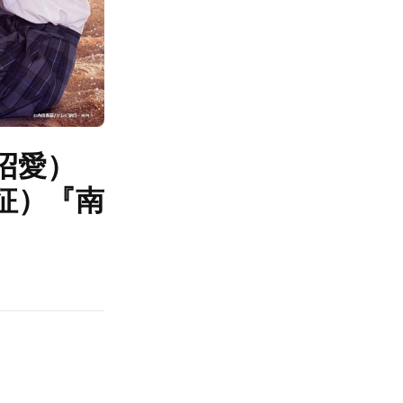
沼愛）
征）『南