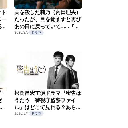
ット
夫を殺した莉乃（内田理央）
ベー
だったが、目を覚ますと再び
楽し
あの日に戻っていて……『夫
フ
を殺したはずなのに』第2話
2026/8/5
ドラマ
プ」
松岡昌宏主演ドラマ『密告は
そ
うたう 警視庁監察ファイ
こ
ル』はどこで見れる？あらす
じ・キャスト・配信視聴方法
2026/8/4
ドラマ
を紹介