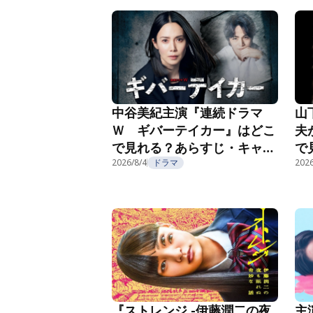
中谷美紀主演『連続ドラマ
山
Ｗ ギバーテイカー』はどこ
夫
で見れる？あらすじ・キャス
で
ト・配信視聴方法を紹介
2026/8/4
ドラマ
ト
2026
主
『ストレンジ -伊藤潤二の夜