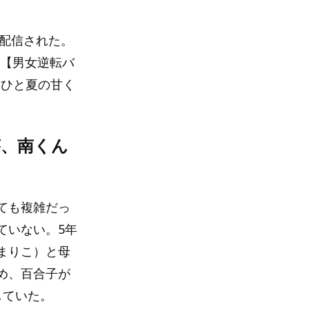
て配信された。
が【男女逆転バ
。ひと夏の甘く
が、南くん
ても複雑だっ
ていない。5年
まりこ）と母
め、百合子が
していた。