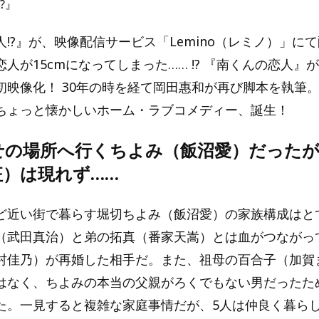
?』
!?』が、映像配信サービス「Lemino（レミノ）」に
人が15cmになってしまった…… !? 『南くんの恋人』
初映像化！ 30年の時を経て岡田惠和が再び脚本を執筆
ちょっと懐かしいホーム・ラブコメディー、誕生！
せの場所へ行くちよみ（飯沼愛）だった
征）は現れず……
ど近い街で暮らす堀切ちよみ（飯沼愛）の家族構成はと
（武田真治）と弟の拓真（番家天嵩）とは血がつながっ
村佳乃）が再婚した相手だ。また、祖母の百合子（加賀
はなく、ちよみの本当の父親がろくでもない男だったた
た。一見すると複雑な家庭事情だが、5人は仲良く暮ら