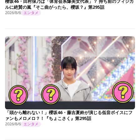
櫻坂46・田村保乃は「体育会系爆美女代表」？ 持ち前のフィジカ
ルに絶賛の嵐『そこ曲がったら、櫻坂？』第295話
2026/8/6
エンタメ
「頭から離れない！」櫻坂46・藤吉夏鈴が演じる低音ボイスにフ
ァンもメロメロ？！『ちょこさく』第295話
2026/8/6
エンタメ