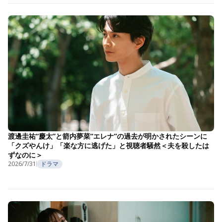
渡邊圭祐“慶太”と箭内夢菜“エレナ”の過去が明かされたシーンに
「クズやんけ」「楽な方に逃げた」と視聴者騒然＜夫を殺したは
ずなのに＞
2026/7/31
ドラマ