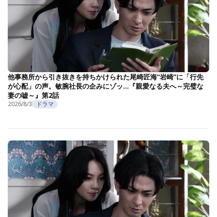
他事務所から引き抜きを持ちかけられた尾崎匠海“岩崎”に「行先
が心配」の声。敏腕社長の企みにゾッ…『親愛なる夫へ～完璧な
妻の嘘～』第2話
2026/8/3
ドラマ