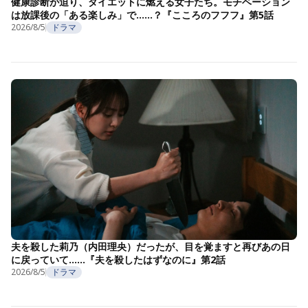
健康診断が迫り、ダイエットに燃える女子たち。モチベーション
は放課後の「ある楽しみ」で……？『こころのフフフ』第5話
2026/8/5
ドラマ
夫を殺した莉乃（内田理央）だったが、目を覚ますと再びあの日
に戻っていて……『夫を殺したはずなのに』第2話
2026/8/5
ドラマ