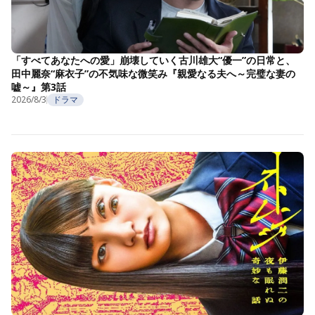
「すべてあなたへの愛」崩壊していく古川雄大“優一”の日常と、
田中麗奈“麻衣子”の不気味な微笑み『親愛なる夫へ～完璧な妻の
嘘～』第3話
2026/8/3
ドラマ