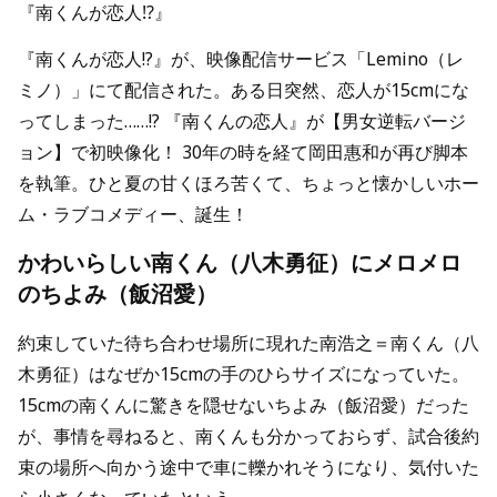
『南くんが恋人!?』
『南くんが恋人!?』が、映像配信サービス「Lemino（レ
ミノ）」にて配信された。ある日突然、恋人が15cmにな
ってしまった……!? 『南くんの恋人』が【男女逆転バージ
ョン】で初映像化！ 30年の時を経て岡田惠和が再び脚本
を執筆。ひと夏の甘くほろ苦くて、ちょっと懐かしいホー
ム・ラブコメディー、誕生！
かわいらしい南くん（八木勇征）にメロメロ
のちよみ（飯沼愛）
約束していた待ち合わせ場所に現れた南浩之＝南くん（八
木勇征）はなぜか15cmの手のひらサイズになっていた。
15cmの南くんに驚きを隠せないちよみ（飯沼愛）だった
が、事情を尋ねると、南くんも分かっておらず、試合後約
束の場所へ向かう途中で車に轢かれそうになり、気付いた