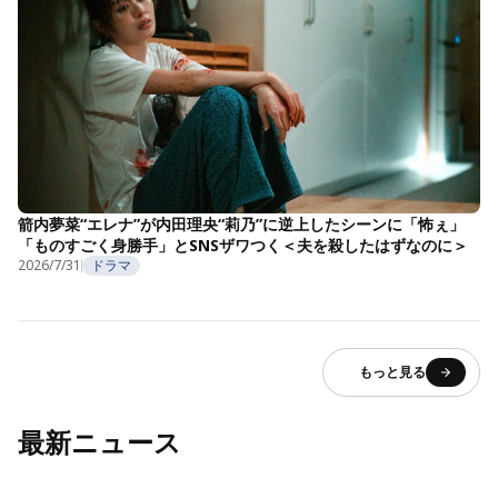
箭内夢菜“エレナ”が内田理央“莉乃”に逆上したシーンに「怖ぇ」
「ものすごく身勝手」とSNSザワつく＜夫を殺したはずなのに＞
2026/7/31
ドラマ
もっと見る
最新ニュース