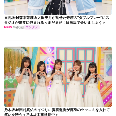
日向坂46森本茉莉＆大田美月が見せた奇跡の“ダブルプレー”にス
タジオが爆笑に包まれる＜まだまだ！日向坂で会いましょう＞
7時間前
エンタメ
New
乃木坂46田村真佑のイジりに賀喜遥香が渾身のツッコミを入れて
笑いを誘う＜乃木坂工事延長中＞