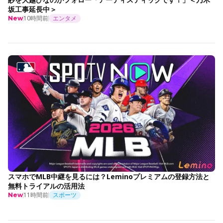
坂工事延長中＞
10時間前
エンタメ
New
スマホでMLB中継を見るには？Leminoプレミアムの登録方法と
無料トライアルの活用法
11時間前
スポーツ
New