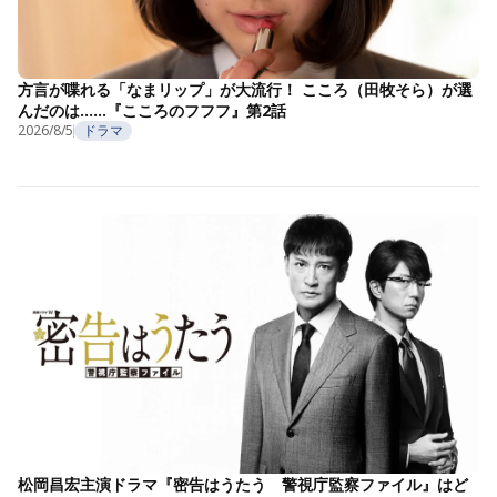
方言が喋れる「なまリップ」が大流行！ こころ（田牧そら）が選
んだのは……『こころのフフフ』第2話
2026/8/5
ドラマ
松岡昌宏主演ドラマ『密告はうたう 警視庁監察ファイル』はど