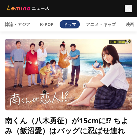
韓流・アジア
K-POP
ドラマ
アニメ・キッズ
映画
南くん（八木勇征）が15cmに!? ちよ
み（飯沼愛）はバッグに忍ばせ連れ