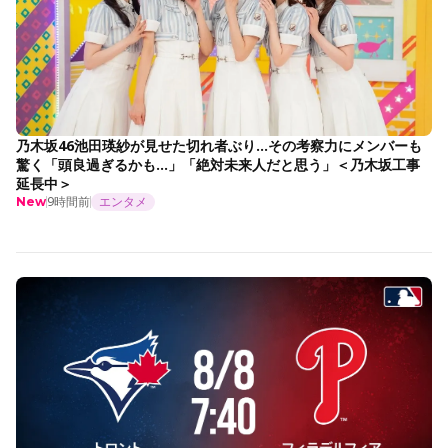
乃木坂46池田瑛紗が見せた切れ者ぶり…その考察力にメンバーも
驚く「頭良過ぎるかも…」「絶対未来人だと思う」＜乃木坂工事
延長中＞
9時間前
エンタメ
New