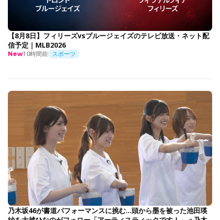
【8月8日】フィリーズvsブルージェイズのテレビ放送・ネット配
信予定｜MLB2026
10時間前
スポーツ
New
乃木坂46が書道パフォーマンスに挑む…頭から墨を被った池田瑛
紗を大越ひなのがフォロー「アーティスティックです！」＜乃木