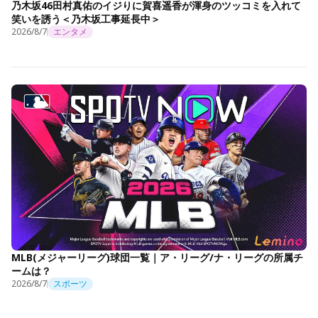
乃木坂46田村真佑のイジりに賀喜遥香が渾身のツッコミを入れて
笑いを誘う＜乃木坂工事延長中＞
2026/8/7
エンタメ
MLB(メジャーリーグ)球団一覧｜ア・リーグ/ナ・リーグの所属チ
ームは？
2026/8/7
スポーツ