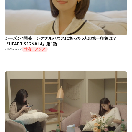
シーズン4開幕！シグナルハウスに集った6人の第一印象は？
『HEART SIGNAL4』第1話
2026/7/27
韓流・アジア