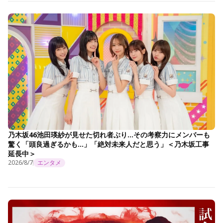
乃木坂46池田瑛紗が見せた切れ者ぶり…その考察力にメンバーも
驚く「頭良過ぎるかも…」「絶対未来人だと思う」＜乃木坂工事
延長中＞
2026/8/7
エンタメ