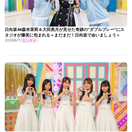
日向坂46森本茉莉＆大田美月が見せた奇跡の“ダブルプレー”にス
タジオが爆笑に包まれる＜まだまだ！日向坂で会いましょう＞
2026/8/7
エンタメ