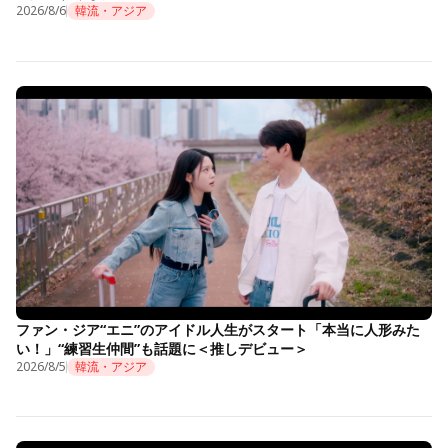
2026/8/6
韓流・アジア
ファン・ジア“エニ”のアイドル人生がスタート「本当に人形みた
い！」“練習生仲間”も話題に＜推しデビュー＞
2026/8/5
韓流・アジア