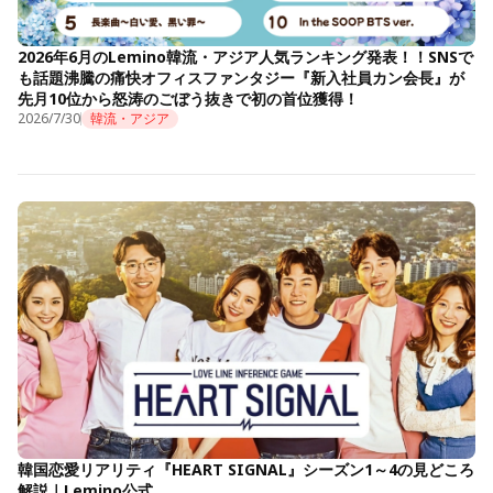
2026年6月のLemino韓流・アジア人気ランキング発表！！SNSで
も話題沸騰の痛快オフィスファンタジー『新入社員カン会長』が
先月10位から怒涛のごぼう抜きで初の首位獲得！
2026/7/30
韓流・アジア
韓国恋愛リアリティ『HEART SIGNAL』シーズン1～4の見どころ
解説｜Lemino公式