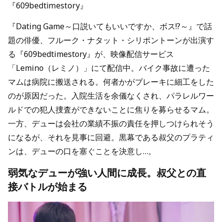
『609bedtimestory』
『Dating Game～口説いてもいいですか、ボス!?～』で話
題の俳優、フルーク・ナタット・シリポントーンが出演す
る『609bedtimestory』が、映像配信サービス
「Lemino（レミノ）」にて配信中。バイク事故に遭った
マムは病院に搬送される。何者かがブレーキに細工をした
のが原因だった。入院生活を余儀なくされ、パラレルワー
ルドでの犯人捜査ができないことに焦りを募らせるマム。
一方、デューは会社の業績不振の責任を押しつけられそう
になるが、それを見事に回避。黒幕である叔父のプラティ
ンは、デューの口を塞ぐことを決意し…。
弱気なデューが強い人間に成長。叔父との直
接バトルが始まる