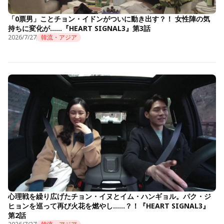
「0票男」ことチョン・イドンがついに動き出す？！ 女性陣の気
持ちに変化が……『HEART SIGNAL3』第3話
2026/7/27
韓流・アジア
心理戦を繰り広げたチョン・イヌとイム・ハンギョル。パク・ジ
ヒョンを巡って再び火花を燃やし……？！『HEART SIGNAL3』
第2話