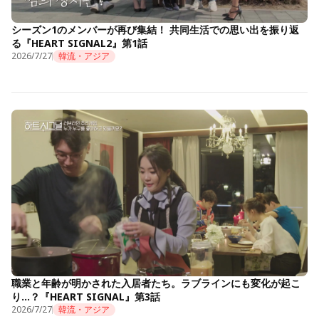
シーズン1のメンバーが再び集結！ 共同生活での思い出を振り返
る『HEART SIGNAL2』第1話
2026/7/27
韓流・アジア
職業と年齢が明かされた入居者たち。ラブラインにも変化が起こ
り…？『HEART SIGNAL』第3話
2026/7/27
韓流・アジア