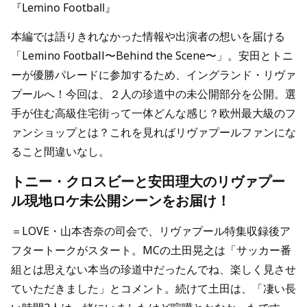
『Lemino Football』
本編では語りきれなかった情報や出演者の想いを届ける
「Lemino Football〜Behind the Scene〜」。安田とトニ
ーが優勝パレードに参加するため、イングランド・リヴァ
プールへ！今回は、２人の珍道中の未公開部分を公開。選
手が住む高級住宅街って一体どんな感じ？欧州最大級のフ
ァンショップとは？これを見ればリヴァプールファンにな
ること間違いなし。
トニー・クロスビーと安田理大のリヴァプー
ル現地ロケ未公開シーンをお届け！
＝LOVE・山本杏奈の司会で、リヴァプール特集収録後ア
フタートークがスタート。MCの土田晃之は「サッカー番
組とは思えない本当の珍道中だったんでね、楽しく見させ
ていただきました」とコメント。続けて土田は、「凄い長