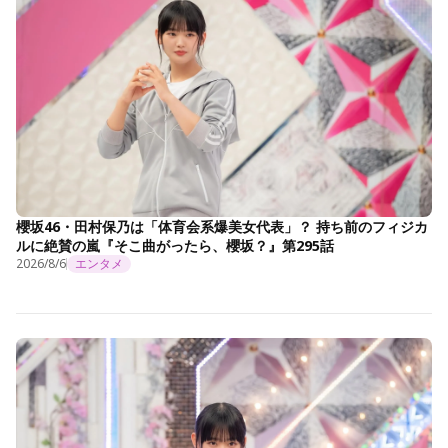
櫻坂46・田村保乃は「体育会系爆美女代表」？ 持ち前のフィジカ
ルに絶賛の嵐『そこ曲がったら、櫻坂？』第295話
2026/8/6
エンタメ