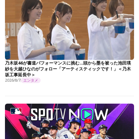
乃木坂46が書道パフォーマンスに挑む…頭から墨を被った池田瑛
紗を大越ひなのがフォロー「アーティスティックです！」＜乃木
坂工事延長中＞
2026/8/7
エンタメ