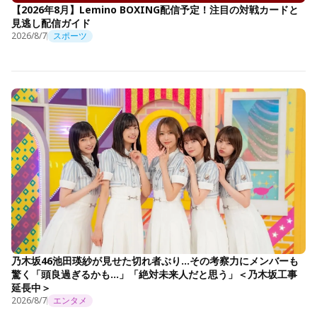
【2026年8月】Lemino BOXING配信予定！注目の対戦カードと
見逃し配信ガイド
2026/8/7
スポーツ
乃木坂46池田瑛紗が見せた切れ者ぶり…その考察力にメンバーも
驚く「頭良過ぎるかも…」「絶対未来人だと思う」＜乃木坂工事
延長中＞
2026/8/7
エンタメ