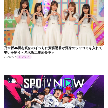
乃木坂46田村真佑のイジりに賀喜遥香が渾身のツッコミを入れて
笑いを誘う＜乃木坂工事延長中＞
2026/8/7
エンタメ