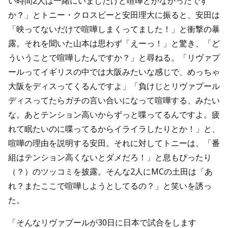
い時間2人は一緒にいましたけど喧嘩とかなかったです
か？」とトニー・クロスビーと安田理大に振ると、安田は
「映ってないだけで喧嘩しまくってました！」と衝撃の暴
露。それを聞いた山本は思わず「えーっ！」と驚き、「ど
ういうことで喧嘩したんですか？」と尋ねる。「リヴァプ
ールってイギリスの中では大阪みたいな感じで、めっちゃ
大阪をディスってくるんですよ」「負けじとリヴァプール
ディスってたらガチの言い合いになって喧嘩する、みたい
な。あとテンション高いからずっと喋ってるんですよ。疲
れて眠たいのに喋ってるからイライラしたりとか！」と、
喧嘩の理由を説明する安田。それに対してトニーは、「番
組はテンション高くないとダメだろ！」と息もぴったり
（？）のツッコミを披露。そんな2人にMCの土田は「あ
れ？またここで喧嘩しようとしてるの？」と笑いを誘っ
た。
「そんなリヴァプールが30日に日本で試合をします