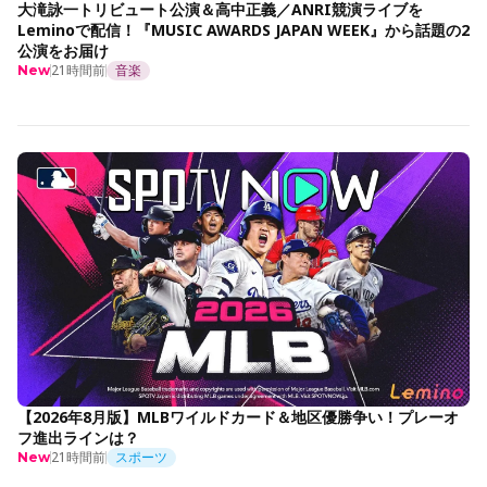
大滝詠一トリビュート公演＆高中正義／ANRI競演ライブを
Leminoで配信！『MUSIC AWARDS JAPAN WEEK』から話題の2
公演をお届け
21時間前
音楽
New
【2026年8月版】MLBワイルドカード＆地区優勝争い！プレーオ
フ進出ラインは？
21時間前
スポーツ
New