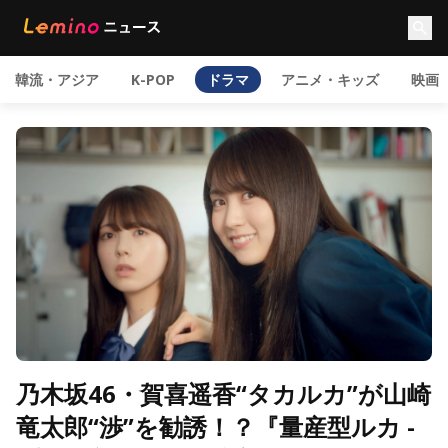
韓流・アジア
K-POP
ドラマ
アニメ・キッズ
映画
乃木坂46・賀喜遥香“タカルカ”が山崎
竜太郎“渉”を勧誘！？『量産型ルカ -