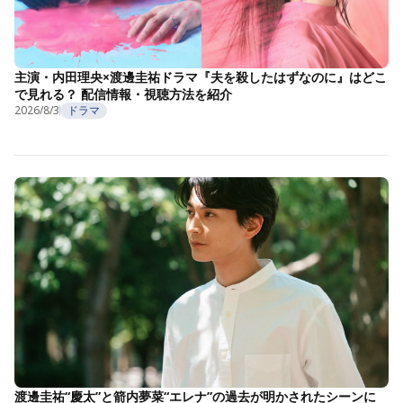
主演・内田理央×渡邊圭祐ドラマ『夫を殺したはずなのに』はどこ
で見れる？ 配信情報・視聴方法を紹介
2026/8/3
ドラマ
渡邊圭祐“慶太”と箭内夢菜“エレナ”の過去が明かされたシーンに