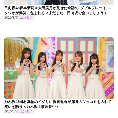
日向坂46森本茉莉＆大田美月が見せた奇跡の“ダブルプレー”にス
タジオが爆笑に包まれる＜まだまだ！日向坂で会いましょう＞
2026/8/7
エンタメ
乃木坂46田村真佑のイジりに賀喜遥香が渾身のツッコミを入れて
笑いを誘う＜乃木坂工事延長中＞
2026/8/7
エンタメ