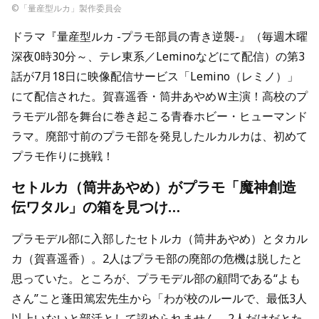
©︎「量産型ルカ」製作委員会
ドラマ『量産型ルカ -プラモ部員の青き逆襲-』（毎週木曜
深夜0時30分～、テレ東系／Leminoなどにて配信）の第3
話が7月18日に映像配信サービス「Lemino（レミノ）」
にて配信された。賀喜遥香・筒井あやめＷ主演！高校のプ
ラモデル部を舞台に巻き起こる青春ホビー・ヒューマンド
ラマ。廃部寸前のプラモ部を発見したルカルカは、初めて
プラモ作りに挑戦！
セトルカ（筒井あやめ）がプラモ「魔神創造
伝ワタル」の箱を見つけ…
プラモデル部に入部したセトルカ（筒井あやめ）とタカル
カ（賀喜遥香）。2人はプラモ部の廃部の危機は脱したと
思っていた。ところが、プラモデル部の顧問である“よも
さん”こと蓬田篤宏先生から「わが校のルールで、最低3人
以上いないと部活として認められません。2人だけだとた