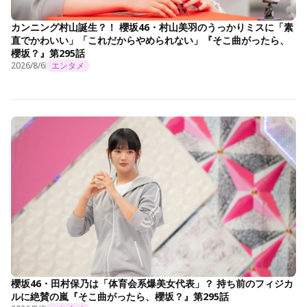
カンニング村山誕生？！ 櫻坂46・村山美羽のうっかりミスに「素
直でかわいい」「これだからやめられない」『そこ曲がったら、
櫻坂？』第295話
2026/8/6
エンタメ
櫻坂46・田村保乃は「体育会系爆美女代表」？ 持ち前のフィジカ
ルに絶賛の嵐『そこ曲がったら、櫻坂？』第295話