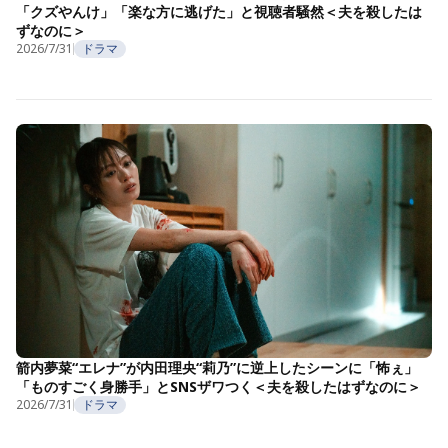
「クズやんけ」「楽な方に逃げた」と視聴者騒然＜夫を殺したは
ずなのに＞
2026/7/31
ドラマ
箭内夢菜“エレナ”が内田理央“莉乃”に逆上したシーンに「怖ぇ」
「ものすごく身勝手」とSNSザワつく＜夫を殺したはずなのに＞
2026/7/31
ドラマ