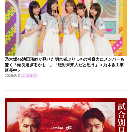
乃木坂46池田瑛紗が見せた切れ者ぶり…その考察力にメンバーも
驚く「頭良過ぎるかも…」「絶対未来人だと思う」＜乃木坂工事
延長中＞
2026/8/7
エンタメ