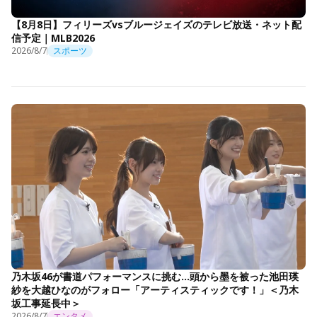
【8月8日】フィリーズvsブルージェイズのテレビ放送・ネット配
信予定｜MLB2026
2026/8/7
スポーツ
乃木坂46が書道パフォーマンスに挑む…頭から墨を被った池田瑛
紗を大越ひなのがフォロー「アーティスティックです！」＜乃木
坂工事延長中＞
2026/8/7
エンタメ