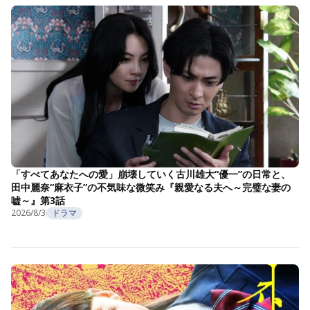
「すべてあなたへの愛」崩壊していく古川雄大“優一”の日常と、
田中麗奈“麻衣子”の不気味な微笑み『親愛なる夫へ～完璧な妻の
嘘～』第3話
2026/8/3
ドラマ