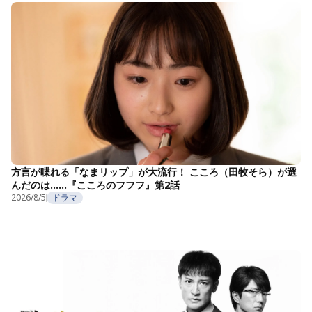
方言が喋れる「なまリップ」が大流行！ こころ（田牧そら）が選
んだのは……『こころのフフフ』第2話
2026/8/5
ドラマ