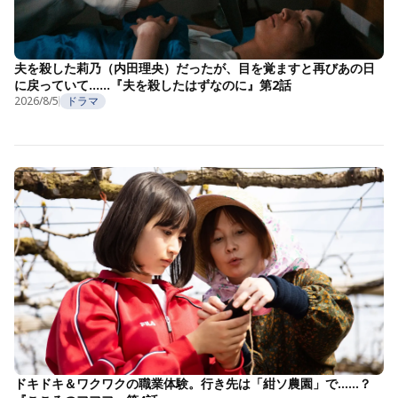
夫を殺した莉乃（内田理央）だったが、目を覚ますと再びあの日
に戻っていて……『夫を殺したはずなのに』第2話
2026/8/5
ドラマ
ドキドキ＆ワクワクの職業体験。行き先は「紺ソ農園」で……？