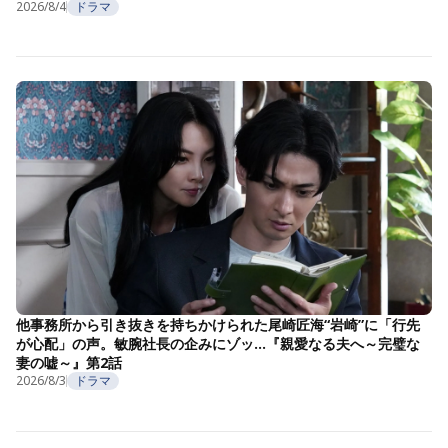
2026/8/4
ドラマ
他事務所から引き抜きを持ちかけられた尾崎匠海“岩崎”に「行先
が心配」の声。敏腕社長の企みにゾッ…『親愛なる夫へ～完璧な
妻の嘘～』第2話
2026/8/3
ドラマ