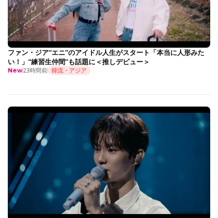
ファン・ジア“エニ”のアイドル人生がスタート「本当に人形みた
い！」“練習生仲間”も話題に＜推しデビュー＞
23時間前
韓流・アジア
New