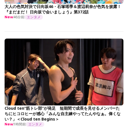
大人の色気対決で日向坂46・石塚瑶季＆渡辺莉奈が色気を披露！
『まだまだ！ 日向坂で会いましょう』第372話
46分前
エンタメ
New
Cloud ten“筋トレ部”が発足 短期間で成長を見せるメンバーた
ちにヒコロヒーが感心「みんな自主練やってたんやなぁ。偉くな
い？」＜Cloud ten Begins＞
1時間前
エンタメ
New