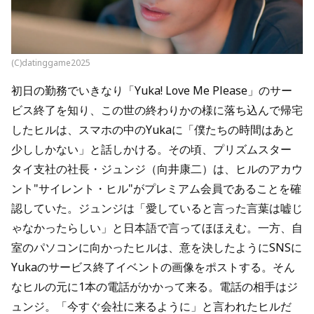
(C)datinggame2025
初日の勤務でいきなり「Yuka! Love Me Please」のサー
ビス終了を知り、この世の終わりかの様に落ち込んで帰宅
したヒルは、スマホの中のYukaに「僕たちの時間はあと
少ししかない」と話しかける。その頃、プリズムスター
タイ支社の社長・ジュンジ（向井康二）は、ヒルのアカウ
ント"サイレント・ヒル"がプレミアム会員であることを確
認していた。ジュンジは「愛していると言った言葉は嘘じ
ゃなかったらしい」と日本語で言ってほほえむ。一方、自
室のパソコンに向かったヒルは、意を決したようにSNSに
Yukaのサービス終了イベントの画像をポストする。そん
なヒルの元に1本の電話がかかって来る。電話の相手はジ
ュンジ。「今すぐ会社に来るように」と言われたヒルだ