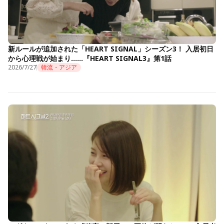
新ルールが追加された「HEART SIGNAL」シーズン3！ 入居初日
から心理戦が始まり……『HEART SIGNAL3』第1話
2026/7/27
韓流・アジア