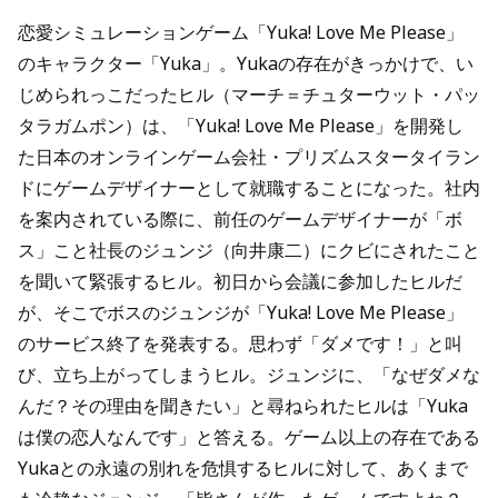
恋愛シミュレーションゲーム「Yuka! Love Me Please」
のキャラクター「Yuka」。Yukaの存在がきっかけで、い
じめられっこだったヒル（マーチ＝チュターウット・パッ
タラガムポン）は、「Yuka! Love Me Please」を開発し
た日本のオンラインゲーム会社・プリズムスタータイラン
ドにゲームデザイナーとして就職することになった。社内
を案内されている際に、前任のゲームデザイナーが「ボ
ス」こと社長のジュンジ（向井康二）にクビにされたこと
を聞いて緊張するヒル。初日から会議に参加したヒルだ
が、そこでボスのジュンジが「Yuka! Love Me Please」
のサービス終了を発表する。思わず「ダメです！」と叫
び、立ち上がってしまうヒル。ジュンジに、「なぜダメな
んだ？その理由を聞きたい」と尋ねられたヒルは「Yuka
は僕の恋人なんです」と答える。ゲーム以上の存在である
Yukaとの永遠の別れを危惧するヒルに対して、あくまで