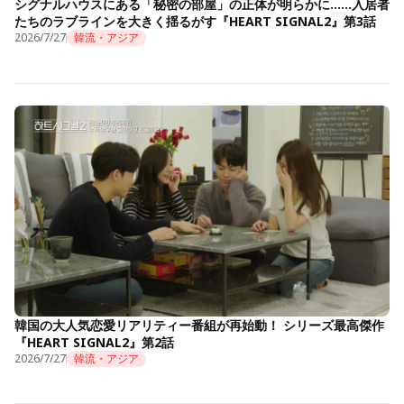
シグナルハウスにある「秘密の部屋」の正体が明らかに……入居者
たちのラブラインを大きく揺るがす『HEART SIGNAL2』第3話
2026/7/27
韓流・アジア
韓国の大人気恋愛リアリティー番組が再始動！ シリーズ最高傑作
『HEART SIGNAL2』第2話
2026/7/27
韓流・アジア