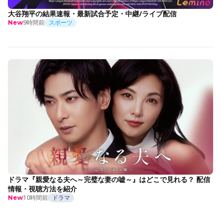
大谷翔平の結果速報・最新試合予定・中継/ライブ配信
9時間前
スポーツ
New
ドラマ『親愛なる夫へ～完璧な妻の嘘～』はどこで見れる？ 配信
情報・視聴方法を紹介
10時間前
ドラマ
New