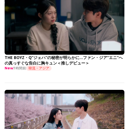
THE BOYZ・Q“ジェハ”の秘密が明らかに…ファン・ジア“エニ”へ
の真っすぐな告白に胸キュン＜推しデビュー＞
1時間前
韓流・アジア
New