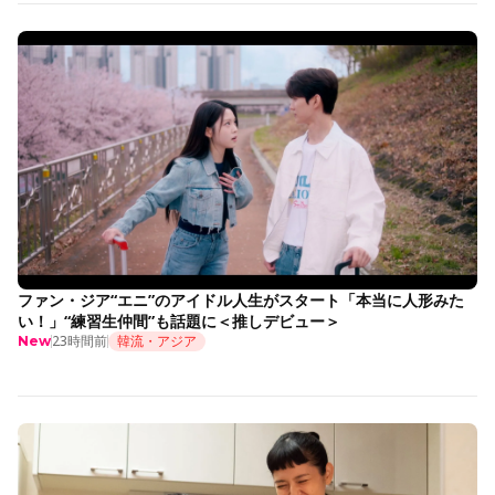
ファン・ジア“エニ”のアイドル人生がスタート「本当に人形みた
い！」“練習生仲間”も話題に＜推しデビュー＞
23時間前
韓流・アジア
New