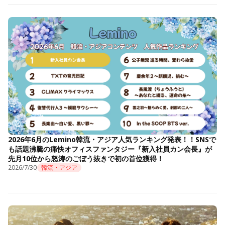
2026年6月のLemino韓流・アジア人気ランキング発表！！SNSで
も話題沸騰の痛快オフィスファンタジー『新入社員カン会長』が
先月10位から怒涛のごぼう抜きで初の首位獲得！
2026/7/30
韓流・アジア