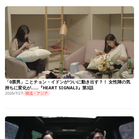
「0票男」ことチョン・イドンがついに動き出す？！ 女性陣の気
持ちに変化が……『HEART SIGNAL3』第3話
2026/7/27
韓流・アジア