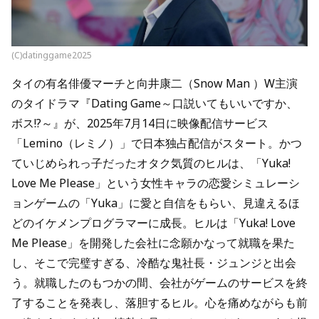
(C)datinggame2025
タイの有名俳優マーチと向井康二（Snow Man ）W主演
のタイドラマ『Dating Game～口説いてもいいですか、
ボス!?～』が、2025年7月14日に映像配信サービス
「Lemino（レミノ）」で日本独占配信がスタート。かつ
ていじめられっ子だったオタク気質のヒルは、「Yuka!
Love Me Please」という女性キャラの恋愛シミュレーシ
ョンゲームの「Yuka」に愛と自信をもらい、見違えるほ
どのイケメンプログラマーに成長。ヒルは「Yuka! Love
Me Please」を開発した会社に念願かなって就職を果た
し、そこで完璧すぎる、冷酷な鬼社長・ジュンジと出会
う。就職したのもつかの間、会社がゲームのサービスを終
了することを発表し、落胆するヒル。心を痛めながらも前