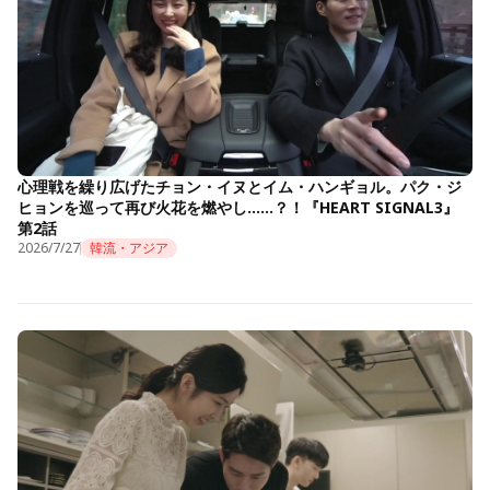
心理戦を繰り広げたチョン・イヌとイム・ハンギョル。パク・ジ
ヒョンを巡って再び火花を燃やし……？！『HEART SIGNAL3』
第2話
2026/7/27
韓流・アジア