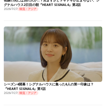
視線の先には別の人が…？気まずさとドキドキが止まらない、シ
グナルハウス2日目の朝『HEART SIGNAL4』第2話
2026/7/27
韓流・アジア
シーズン4開幕！シグナルハウスに集った6人の第一印象は？
『HEART SIGNAL4』第1話
2026/7/27
韓流・アジア