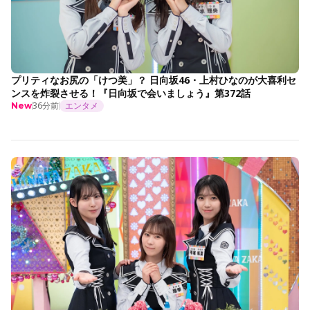
プリティなお尻の「けつ美」？ 日向坂46・上村ひなのが大喜利セ
ンスを炸裂させる！『日向坂で会いましょう』第372話
36分前
エンタメ
New