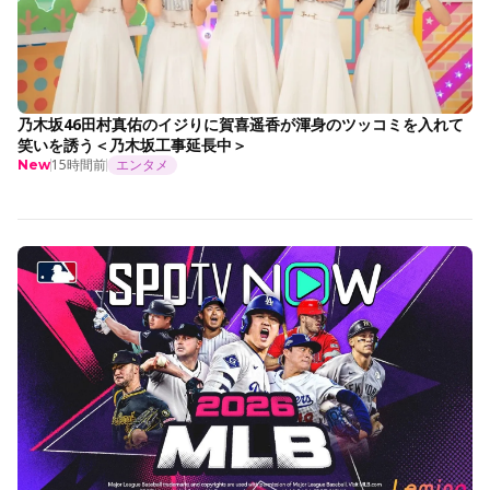
乃木坂46田村真佑のイジりに賀喜遥香が渾身のツッコミを入れて
笑いを誘う＜乃木坂工事延長中＞
15時間前
エンタメ
New