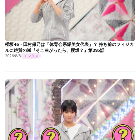
櫻坂46・田村保乃は「体育会系爆美女代表」？ 持ち前のフィジカ
ルに絶賛の嵐『そこ曲がったら、櫻坂？』第295話
2026/8/6
エンタメ