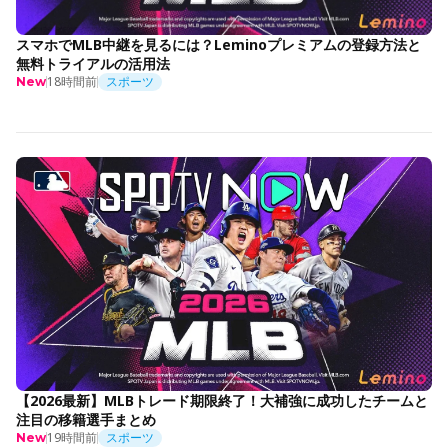
スマホでMLB中継を見るには？Leminoプレミアムの登録方法と
無料トライアルの活用法
18時間前
スポーツ
New
【2026最新】MLBトレード期限終了！大補強に成功したチームと
注目の移籍選手まとめ
19時間前
スポーツ
New