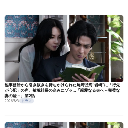
他事務所から引き抜きを持ちかけられた尾崎匠海“岩崎”に「行先
が心配」の声。敏腕社長の企みにゾッ…『親愛なる夫へ～完璧な
妻の嘘～』第2話
2026/8/3
ドラマ