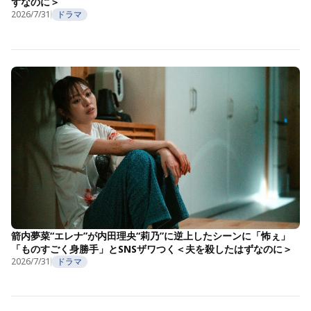
ずなのに＞
2026/7/31
ドラマ
箭内夢菜“エレナ”が内田理央“莉乃”に逆上したシーンに「怖ぇ」
「ものすごく身勝手」とSNSザワつく＜夫を殺したはずなのに＞
2026/7/31
ドラマ