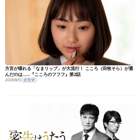
方言が喋れる「なまリップ」が大流行！ こころ（田牧そら）が選
んだのは……『こころのフフフ』第2話
2026/8/5
ドラマ