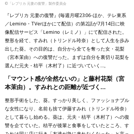
©「レプリカ 元妻の復讐」製作委員会
『レプリカ 元妻の復讐』(毎週月曜23:06-ほか、テレ東系
／Lemino・TVerほかにて配信）の第2話が7月14日に映
像配信サービス「Lemino（レミノ）」にて配信された。
整形を経て、すみれ（トリンドル玲奈）として人生を歩み
出した葵。その目的は、自分から全てを奪った女・花梨
（宮本茉由）への復讐だった。まずは自分を裏切り花梨を
選んだ元夫・桔平（木村了）に近づいていく…。
「マウント感が全然ないの」と藤村花梨（宮
本茉由）。すみれとの距離が近づく…
整形手術をした、葵。すっかり美しく、ファッショナブル
な女性になり、名前も捨て伊藤すみれ（トリンドル玲奈）
として暮らし始める。葵は、元夫・桔平（木村了）への復
讐を企てていた。桔平が後輩と食事をしていたところ、す
みれは同じ店に行き「友達が急に来れなくなった」と言っ