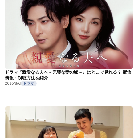
ドラマ『親愛なる夫へ～完璧な妻の嘘～』はどこで見れる？ 配信
情報・視聴方法を紹介
2026/8/6
ドラマ