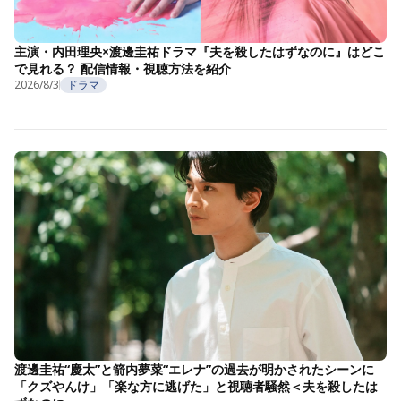
主演・内田理央×渡邊圭祐ドラマ『夫を殺したはずなのに』はどこ
で見れる？ 配信情報・視聴方法を紹介
2026/8/3
ドラマ
渡邊圭祐“慶太”と箭内夢菜“エレナ”の過去が明かされたシーンに
「クズやんけ」「楽な方に逃げた」と視聴者騒然＜夫を殺したは