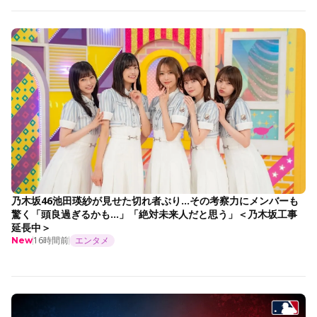
乃木坂46池田瑛紗が見せた切れ者ぶり…その考察力にメンバーも
驚く「頭良過ぎるかも…」「絶対未来人だと思う」＜乃木坂工事
延長中＞
16時間前
エンタメ
New