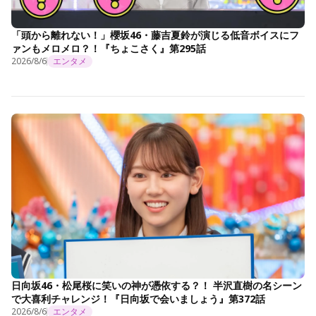
「頭から離れない！」櫻坂46・藤吉夏鈴が演じる低音ボイスにフ
ァンもメロメロ？！『ちょこさく』第295話
2026/8/6
エンタメ
日向坂46・松尾桜に笑いの神が憑依する？！ 半沢直樹の名シーン
で大喜利チャレンジ！『日向坂で会いましょう』第372話
2026/8/6
エンタメ