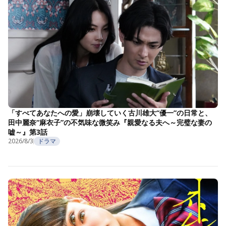
「すべてあなたへの愛」崩壊していく古川雄大“優一”の日常と、
田中麗奈“麻衣子”の不気味な微笑み『親愛なる夫へ～完璧な妻の
嘘～』第3話
2026/8/3
ドラマ