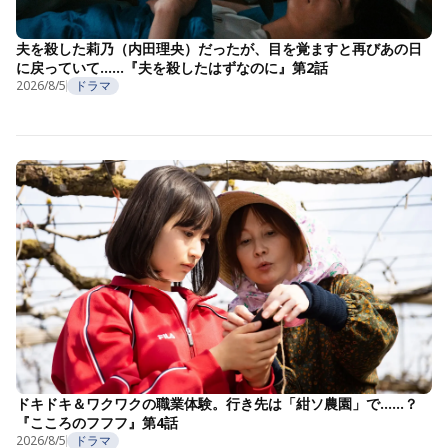
夫を殺した莉乃（内田理央）だったが、目を覚ますと再びあの日
に戻っていて……『夫を殺したはずなのに』第2話
2026/8/5
ドラマ
ドキドキ＆ワクワクの職業体験。行き先は「紺ソ農園」で……？
『こころのフフフ』第4話
2026/8/5
ドラマ