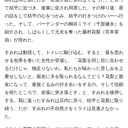
て桔平に近づき、後輩に促され同席した。その帰り道、星
の話をして桔平の心をつかみ、桔平の行きつけのバーへ行
った。そして、バーテンダーの桐谷ミライ（千賀健永）を
紹介され、しばらくして元夫を奪った藤村花梨（宮本茉
由）が現れた。
すみれは動揺して、トイレに駆け込む。すると、葵を思わ
せる包帯を巻いた女性が登場し、「花梨を同じ目に合わせ
るだけじゃ、物足りないわ。私たちが味わった苦しみを上
乗せしないと。親友に夫を取られるなんてどう？花梨と親
友になって、家族ぐるみの付き合いをするの。そして信頼
を得たところで、奈落に突き落とす」と、すみれを後押し
する。我に返ったすみれは店内に戻り、桔平と花梨に取り
繕う。だが、すみれの不自然さをミライは見逃さなかっ
た。