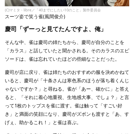
(C)マミタ・libre／「40までにしたい10のこと」製作委員会
スーツ姿で笑う雀(風間俊介)
慶司「ずーっと見てたんですよ、俺」
そんな中、雀は慶司の姉たちから、慶司が自分のことを
「カラス」と話していたと聞かされる。そのカラスのエピ
ソードは、雀は忘れていたほどの些細なことだった。
慶司が店に戻り、雀は姉たちのおすすめの服を決めかねて
いると、慶司が「十条さんは寒色系のほうが落ち着くんじ
ゃないですか？」と尋ねる。雀が「あー、確かに」と答え
ると、「それに着心地重視、生地感大事、でしょ？」と言
って1枚のトップスを雀に渡す。雀は触って「すごい好
き」と満面の笑顔になり、慶司がズボンも渡すと「あ、す
げぇ、助かるこれ！」と雀は喜ぶ。