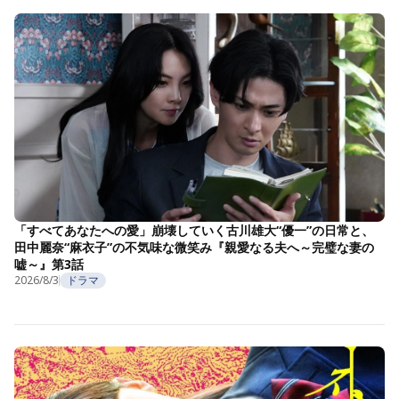
「すべてあなたへの愛」崩壊していく古川雄大“優一”の日常と、
田中麗奈“麻衣子”の不気味な微笑み『親愛なる夫へ～完璧な妻の
嘘～』第3話
2026/8/3
ドラマ