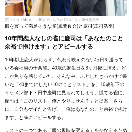
(C)マミタ・libre／「40までにしたい10のこと」製作委員会
服を買って満足そうな雀(風間俊介)と慶司(庄司浩平)
10年間恋人なしの雀に慶司は「あなたのこと
余裕で抱けます」とアピールする
10年以上恋人がおらず、代わり映えのない毎日を送って
いる会社員の十条雀。40歳の誕生日を3ヶ月後に控え、ど
こか焦りを感じていた。そんな中、ふとしたきっかけで書
いた「40までにしたい10のことリスト」を、10歳年下の
イケメン部下・田中慶司に見られてしまう。慌てる雀に、
慶司は「このリスト、俺とやりません？」と提案。さら
に、自分もゲイだと告げ、「俺はあなたのこと余裕で抱け
ます」と雀にアピールする。
リストの一つである「服の趣味を変える」をかなえるため