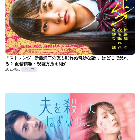
『ストレンジ -伊藤潤二の夜も眠れぬ奇妙な話-』はどこで見れ
る？ 配信情報・視聴方法を紹介
2026/8/3
ドラマ