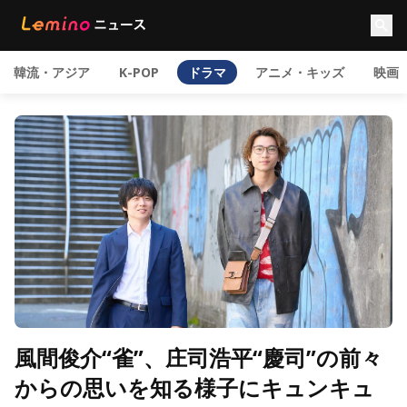
韓流・アジア
K-POP
ドラマ
アニメ・キッズ
映画
風間俊介“雀”、庄司浩平“慶司”の前々
からの思いを知る様子にキュンキュ