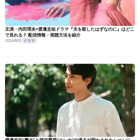
主演・内田理央×渡邊圭祐ドラマ『夫を殺したはずなのに』はどこ
で見れる？ 配信情報・視聴方法を紹介
2026/8/3
ドラマ
渡邊圭祐“慶太”と箭内夢菜“エレナ”の過去が明かされたシーンに