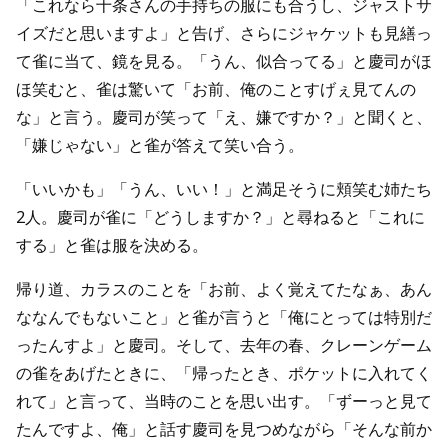
「これなら十条さんの手持ちの服にも合うし、ジャストサ
イズだと思いますよ」と告げ、さらにジャケットも見繕っ
て雀に当て、鏡を見る。「うん、似合ってる」と慶司がほ
ほ笑むと、雀は驚いて「お前、俺のことすげぇ見てんの
な」と言う。慶司が笑って「え、嫌ですか？」と聞くと、
「嫌じゃない」と雀が答えて笑い合う。
「いいかも」「うん、いい！」と満足そうに頬笑む姉たち
2人。慶司が雀に「どうしますか？」と尋ねると「これに
する」と雀は服を決める。
帰り道、カラスのことを「お前、よく覚えてたなぁ、あん
ななんでもないこと」と雀が言うと「俺にとっては特別だ
ったんすよ」と慶司。そして、去年の春、クレーンゲーム
の雀をあげたときに、「帰ったとき、ポケットに入れてく
れて」と言って、当時のことを思い出す。「ずーっと見て
たんですよ、俺」と話す慶司を見つめながら「そんな前か