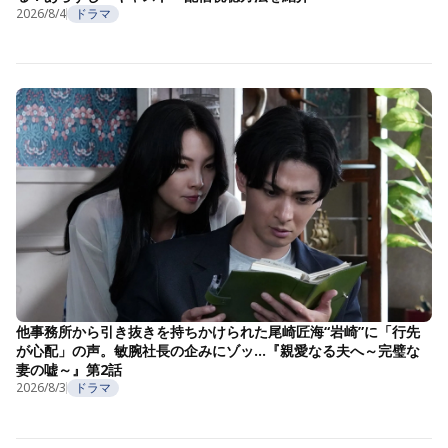
2026/8/4
ドラマ
他事務所から引き抜きを持ちかけられた尾崎匠海“岩崎”に「行先
が心配」の声。敏腕社長の企みにゾッ…『親愛なる夫へ～完璧な
妻の嘘～』第2話
2026/8/3
ドラマ