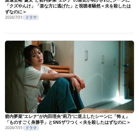
「クズやんけ」「楽な方に逃げた」と視聴者騒然＜夫を殺したは
ずなのに＞
2026/7/31
ドラマ
箭内夢菜“エレナ”が内田理央“莉乃”に逆上したシーンに「怖ぇ」
「ものすごく身勝手」とSNSザワつく＜夫を殺したはずなのに＞
2026/7/31
ドラマ