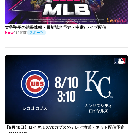
大谷翔平の結果速報・最新試合予定・中継/ライブ配信
1時間前
スポーツ
New
【8月10日】ロイヤルズvsカブスのテレビ放送・ネット配信予定
｜MLB2026