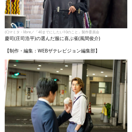
(C)マミタ・libre／「40までにしたい10のこと」製作委員会
慶司(庄司浩平)の選んだ服に喜ぶ雀(風間俊介)
【制作・編集：WEBザテレビジョン編集部】