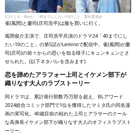
(C)マミタ・libre／「40までにしたい10のこと」製作委員会
雀(風間)と慶司(庄司浩平)は服を買いに行く。
風間俊介主演で、庄司浩平共演のドラマ24「40までにし
たい10のこと」の第5話がLeminoで配信中。雀(風間)が慶
司(庄司)の前々からの思いを知る様子にキュンキュンとさ
せられた。(以下ネタバレを含みます)
恋を諦めたアラフォー上司とイケメン部下が
織りなす大人のラブストーリー
同ドラマは、累計発行部数75万部を超え、BLアワード
2024総合コミック部門で1位を獲得したマミタ氏の同名漫
画の実写化。40歳目前の枯れた上司とアラサーのクール
な高身長イケメン部下が織りなす大人のオフィスラブスト
ーリー。