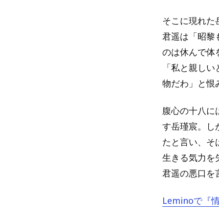
そこに現れた
君遥は「昭黎
のは休んで体
「私と親しい
物だわ」と恨
腹心の十八に
す岳瑾宸。し
たと言い、そ
生きる気力を
君遥の悪口を
Leminoで