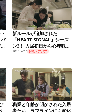
ン・
新ルールが追加された
。パ
「HEART SIGNAL」シーズ
び火
ン3！ 入居初日から心理戦が
RT
始まり……『HEART
2026/7/27
韓流・アジア
SIGNAL3』第1話
び
職業と年齢が明かされた入居
出
者たち。ラブラインにも変化