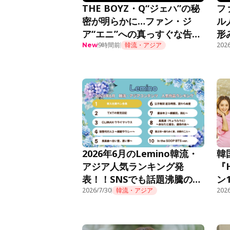
THE BOYZ・Q“ジェハ”の秘
フ
密が明らかに…ファン・ジ
ル
ア“エニ”への真っすぐな告白
形
に胸キュン＜推しデビュー＞
9時間前
韓流・アジア
話
2026
New
2026年6月のLemino韓流・
韓
アジア人気ランキング発
『
表！！SNSでも話題沸騰の痛
ン
快オフィスファンタジー『新
2026/7/30
韓流・アジア
Le
2026
入社員カン会長』が先月10位
から怒涛のごぼう抜きで初の