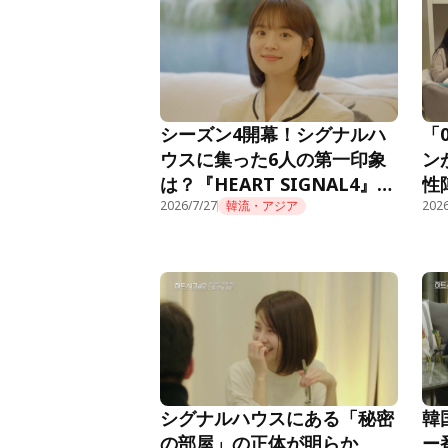
首位獲得！
シーズン4開幕！シグナルハ
「
ウスに集った6人の第一印象
ン
は？『HEART SIGNAL4』第
性
1話
2026/7/27
韓流・アジア
『H
2026
シグナルハウスにある「秘密
韓
の部屋」の正体が明らか
ー