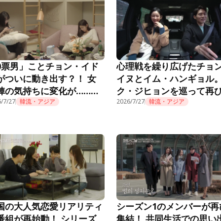
0票男」ことチョン・イド
心理戦を繰り広げたチョ
がついに動き出す？！ 女
イヌとイム・ハンギョル
陣の気持ちに変化が……
ク・ジヒョンを巡って再
EART SIGNAL3』第3話
/7/27
韓流・アジア
花を燃やし……？！『HEA
2026/7/27
韓流・アジア
SIGNAL3』第2話
国の大人気恋愛リアリティ
シーズン1のメンバーが再
番組が再始動！ シリーズ
集結！ 共同生活での思い