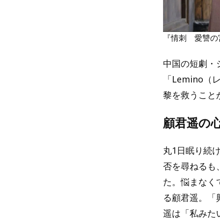
『情刺 愛讐の
中国の短劇・
「Lemin
黎を救うこと
顧君遥の
丸1日眠り続
否を尋ねるも
た。悩まなく
る顧君遥。「
遥は「私みた