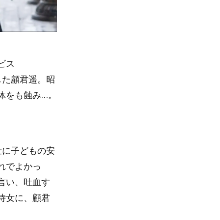
ビス
した顧君遥。昭
体をも蝕み…。
仕に子どもの安
れでよかっ
言い、吐血す
侍女に、顧君