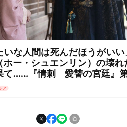
たいな人間は死んだほうがいい
（ホー・シュエンリン）の壊れ
果て……『情刺 愛讐の宮廷』第
ジア