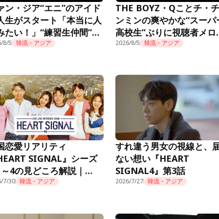
ァン・ジア“エニ”のアイド
THE BOYZ・Qことチ・
人生がスタート「本当に人
ンミンの爽やかな“スーパ
みたい！」“練習生仲間”も
高校生”ぶりに視聴者メロ
題に＜推しデビュー＞
/8/5
韓流・アジア
ロ「制服似合ってる」＜
2026/8/5
韓流・アジア
デビュー＞
国恋愛リアリティ
すれ違う男女の視線と、
HEART SIGNAL』シーズ
ない想い『HEART
1～4の見どころ解説｜
SIGNAL4』第3話
mino公式
/7/30
韓流・アジア
2026/7/27
韓流・アジア