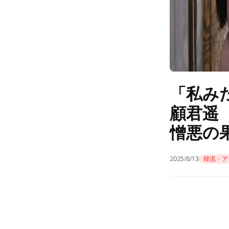
「私み
顧君遥
憎悪の
2025/8/13
韓流・ア