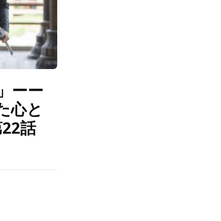
」ーー
た心と
22話