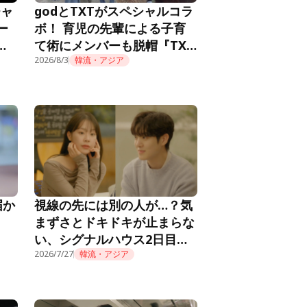
チャ
godとTXTがスペシャルコラ
ー
ボ！ 育児の先輩による子育
メ
て術にメンバーも脱帽『TXT
推し
の育児日記』第10話
2026/8/3
韓流・アジア
届か
視線の先には別の人が…？気
まずさとドキドキが止まらな
い、シグナルハウス2日目の
朝『HEART SIGNAL4』第2
2026/7/27
韓流・アジア
話