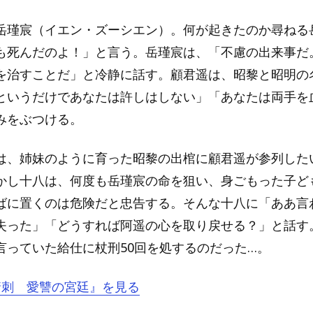
岳瑾宸（イエン・ズーシエン）。何が起きたのか尋ねる
も死んだのよ！」と言う。岳瑾宸は、「不慮の出来事だ
を治すことだ」と冷静に話す。顧君遥は、昭黎と昭明の
というだけであなたは許しはしない」「あなたは両手を
みをぶつける。
は、姉妹のように育った昭黎の出棺に顧君遥が参列した
かし十八は、何度も岳瑾宸の命を狙い、身ごもった子ど
ばに置くのは危険だと忠告する。そんな十八に「ああ言
失った」「どうすれば阿遥の心を取り戻せる？」と話す
言っていた給仕に杖刑50回を処するのだった…。
『情刺 愛讐の宮廷』を見る