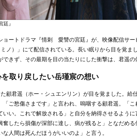
宮廷』
ショートドラマ『情刺 愛讐の宮廷』が、映像配信サー
o（レミノ）」にて配信されている。長い眠りから目を覚ま
ができず、その最期を目の当たりにした衝撃は、君遥の
心を取り戻したい岳瑾宸の想い
けた顧君遥（ホー・シュエンリン）が目を覚ました。給
、「ご愁傷さまです」と言われ、嗚咽する顧君遥。「こ
ていい。これで解放される」と自分を納得させるように
興奮したら損傷が深部に達し、病が残ると」となだめる
いな人間は死んだほうがいいのよ」と言う。