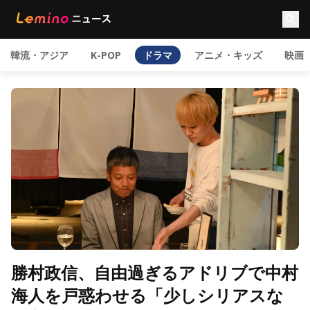
韓流・アジア
K-POP
ドラマ
アニメ・キッズ
映画
勝村政信、自由過ぎるアドリブで中村
海人を戸惑わせる「少しシリアスな