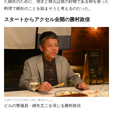
た鏑矢のために、翔太と輝元は彼の好物である卵を使った
料理で鏑矢のことを励まそうと考えるのだった。
スタートからアクセル全開の勝村政信
(C)NTT DOCOMO, INC./東海テレビ
ビルの警備員・鏑矢丈二を演じる勝村政信