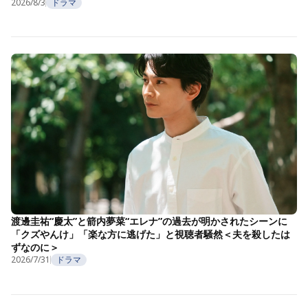
2026/8/3
ドラマ
渡邊圭祐“慶太”と箭内夢菜“エレナ”の過去が明かされたシーンに
「クズやんけ」「楽な方に逃げた」と視聴者騒然＜夫を殺したは
ずなのに＞
2026/7/31
ドラマ