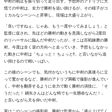
中村の制止を振り切って走り出す。予想外のアドリブに大
慌ての中村は、全力で勝村を追い掛けるが、その様子がコ
ミカルなシーンへと昇華し、現場は大盛り上がり。
「良いですねぇ。じゃあ、もう一度やってみましょう」と
監督に促され、先ほどの勝村の動きを意識しながら2度目
のリハーサルに臨んだ中村だったが、そこは百戦錬磨の勝
村。今度は全く逆の方向へと走っていき、予想もしなかっ
た動きに中村は「ちょっと！ ちょっと!!」と言いながら追
い掛けるので精いっぱい。
この後のシーンでも、気付かないうちに中村の真後ろに立
って驚かせるなど、勝村のアドリブ満載で撮影が進んでい
く。中村を翻弄するように全力で動く勝村の演技に、「そ
うだった！ 鏑矢さんはどんな時でも一生懸命なんだ！」
と言いながら天を仰いだ中村。
実はこのシーンの撮影前、勝村は監督から「盛り上げてく