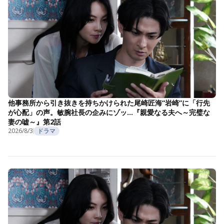
他事務所から引き抜きを持ちかけられた尾崎匠海“岩崎”に「行先
が心配」の声。敏腕社長の企みにゾッ…『親愛なる夫へ～完璧な
妻の嘘～』第2話
2026/8/3
ドラマ