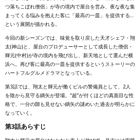
つ落ちこぼれ僧侶」が寺の境内で屋台を営み、夜な夜な集
まってくる悩みを抱えた客に「最高の一皿」を提供する…
という展開が描かれる。
今回の新シーズンでは、味覚を取り戻した天才シェフ・翔
太(神山)と、屋台のプロデューサーとして成長した僧侶・
輝元(中村)が寺の境内を飛び出し、新天地として選んだ横
浜へ。再び客に最高の一皿を提供するというストーリーの
ハートフルグルメドラマとなっている。
第3話では、翔太と輝元が働くビルの警備員として、2人
を陰から見守る鏑矢が登場。“超”が付くほどの真面目な性
格で、一分の隙も見せない鏑矢の謎めいた過去が明らかに
なっていく。
第3話あらすじ