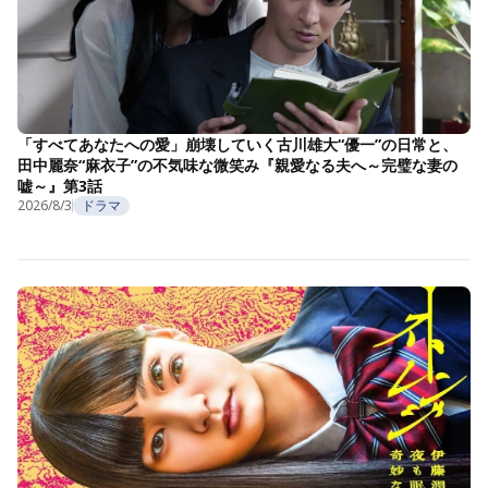
「すべてあなたへの愛」崩壊していく古川雄大“優一”の日常と、
田中麗奈“麻衣子”の不気味な微笑み『親愛なる夫へ～完璧な妻の
嘘～』第3話
2026/8/3
ドラマ