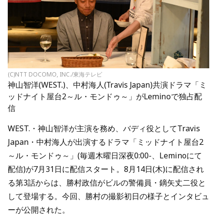
(C)NTT DOCOMO, INC./東海テレビ
神山智洋(WEST.)、中村海人(Travis Japan)共演ドラマ「ミ
ッドナイト屋台2～ル・モンドゥ～」がLeminoで独占配
信
WEST.・神山智洋が主演を務め、バディ役としてTravis
Japan・中村海人が出演するドラマ「ミッドナイト屋台2
～ル・モンドゥ～」(毎週木曜日深夜0:00-、Leminoにて
配信)が7月31日に配信スタート。8月14日(木)に配信され
る第3話からは、勝村政信がビルの警備員・鏑矢丈二役と
して登場する。今回、勝村の撮影初日の様子とインタビュ
ーが公開された。