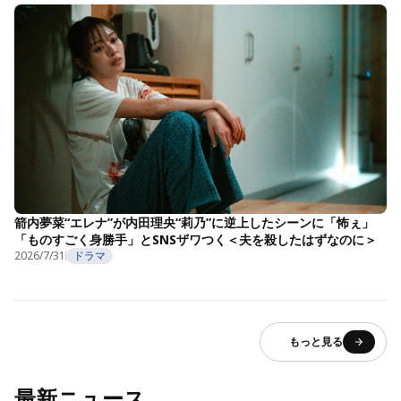
箭内夢菜“エレナ”が内田理央“莉乃”に逆上したシーンに「怖ぇ」
「ものすごく身勝手」とSNSザワつく＜夫を殺したはずなのに＞
2026/7/31
ドラマ
もっと見る
最新ニュース