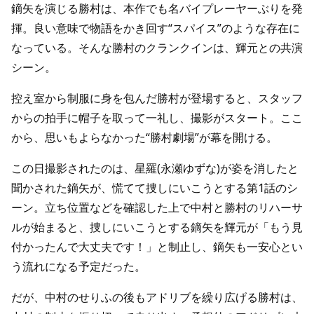
鏑矢を演じる勝村は、本作でも名バイプレーヤーぶりを発
揮。良い意味で物語をかき回す“スパイス”のような存在に
なっている。そんな勝村のクランクインは、輝元との共演
シーン。
控え室から制服に身を包んだ勝村が登場すると、スタッフ
からの拍手に帽子を取って一礼し、撮影がスタート。ここ
から、思いもよらなかった“勝村劇場”が幕を開ける。
この日撮影されたのは、星羅(永瀬ゆずな)が姿を消したと
聞かされた鏑矢が、慌てて捜しにいこうとする第1話のシ
ーン。立ち位置などを確認した上で中村と勝村のリハーサ
ルが始まると、捜しにいこうとする鏑矢を輝元が「もう見
付かったんで大丈夫です！」と制止し、鏑矢も一安心とい
う流れになる予定だった。
だが、中村のせりふの後もアドリブを繰り広げる勝村は、