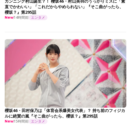
カンニング村山誕生？！ 櫻坂46・村山美羽のうっかりミスに「素
直でかわいい」「これだからやめられない」『そこ曲がったら、
櫻坂？』第295話
14時間前
エンタメ
New
櫻坂46・田村保乃は「体育会系爆美女代表」？ 持ち前のフィジカ
ルに絶賛の嵐『そこ曲がったら、櫻坂？』第295話
15時間前
エンタメ
New