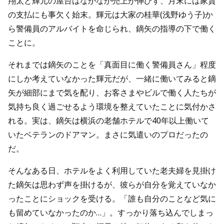
翔太と輝元の屋台はなかなか売上が伸びず、月末には家賃
の支払にも事欠く始末。輝元は大家の桂華(浅野ゆう子)か
ら警備員のアルバイトを命じられ、鏑矢の指導の下で働く
ことに。
それまでは鏑矢のことを「真面目に働く警備員さん」程度
にしか考えていなかった輝元だが、一緒に働いてみると鏑
矢が細部にまで気を配り、お客さまやビルで働く人たちが
気持ち良く過ごせるよう環境を整えていたことに気付かさ
れる。実は、鏑矢は横浜の老舗ホテルで40年以上働いて
いたベテランのドアマン。まさに気遣いのプロだったの
だ。
そんなある日、ホテルをよく利用していた老夫婦を見掛け
た鏑矢は思わず声を掛けるが、彼らが自分を覚えていなか
ったことにショックを受ける。「誰も自分のことなど気に
も留めていなかったのか…」。すっかり落ち込んでしまっ