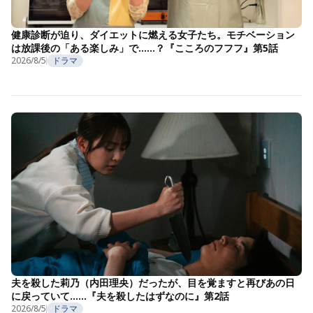
健康診断が迫り、ダイエットに燃える女子たち。モチベーション
は放課後の「ある楽しみ」で……？『こころのフフフ』第5話
2026/8/5
ドラマ
夫を殺した莉乃（内田理央）だったが、目を覚ますと再びあの日
に戻っていて……『夫を殺したはずなのに』第2話
2026/8/5
ドラマ