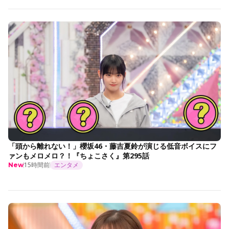
「頭から離れない！」櫻坂46・藤吉夏鈴が演じる低音ボイスにフ
ァンもメロメロ？！『ちょこさく』第295話
15時間前
エンタメ
New