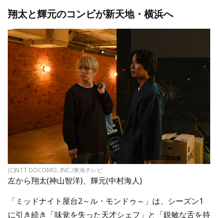
翔太と輝元のコンビが新天地・横浜へ
(C)NTT DOCOMO, INC./東海テレビ
左から翔太(神山智洋)、輝元(中村海人)
「ミッドナイト屋台2～ル・モンドゥ～」は、シーズン1
に引き続き「味覚を失った天才シェフ」と「鋭敏な舌を持