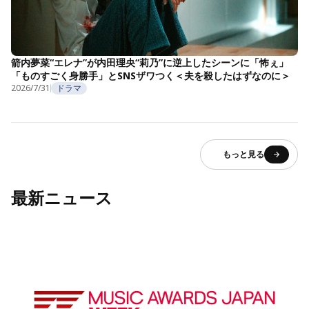
箭内夢菜“エレナ”が内田理央“莉乃”に逆上したシーンに「怖ぇ」
「ものすごく身勝手」とSNSザワつく＜夫を殺したはずなのに＞
2026/7/31
ドラマ
もっと見る
最新ニュース