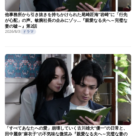
他事務所から引き抜きを持ちかけられた尾崎匠海“岩崎”に「行先
が心配」の声。敏腕社長の企みにゾッ…『親愛なる夫へ～完璧な
妻の嘘～』第2話
2026/8/3
ドラマ
「すべてあなたへの愛」崩壊していく古川雄大“優一”の日常と、
田中麗奈“麻衣子”の不気味な微笑み『親愛なる夫へ～完璧な妻の