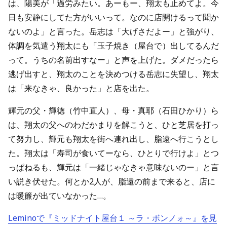
は、陽美が「過労みたい。あーもー、翔太も止めてよ。今
日も安静にしてた方がいいって。なのに店開けるって聞か
ないのよ」と言った。岳志は「大げさだよー」と強がり、
体調を気遣う翔太にも「玉子焼き（屋台で）出してるんだ
って。うちの名前出すなー」と声を上げた。ダメだったら
逃げ出すと、翔太のことを決めつける岳志に失望し、翔太
は「来なきゃ、良かった」と店を出た。
輝元の父・輝徳（竹中直人）、母・真耶（石田ひかり）ら
は、翔太の父へのわだかまりを解こうと、ひと芝居を打っ
て努力し、輝元も翔太を街へ連れ出し、脂遠へ行こうとし
た。翔太は「寿司が食いてーなら、ひとりで行けよ」とつ
っぱねるも、輝元は「一緒じゃなきゃ意味ないのー」と言
い説き伏せた。何とか2人が、脂遠の前まで来ると、店に
は暖簾が出ていなかった…。
Leminoで『ミッドナイト屋台１ ～ラ・ボンノォ～』を見