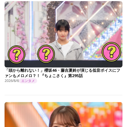
「頭から離れない！」櫻坂46・藤吉夏鈴が演じる低音ボイスにフ
ァンもメロメロ？！『ちょこさく』第295話
2026/8/6
エンタメ