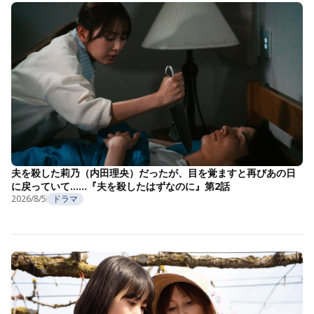
夫を殺した莉乃（内田理央）だったが、目を覚ますと再びあの日
に戻っていて……『夫を殺したはずなのに』第2話
2026/8/5
ドラマ