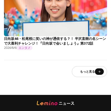
日向坂46・松尾桜に笑いの神が憑依する？！ 半沢直樹の名シーン
で大喜利チャレンジ！『日向坂で会いましょう』第372話
2026/8/6
エンタメ
もっと見る