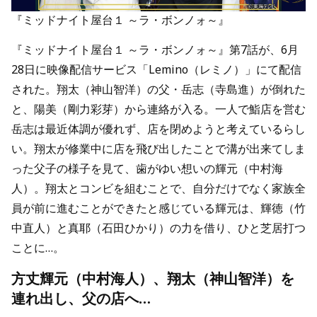
『ミッドナイト屋台１ ～ラ・ボンノォ～』
『ミッドナイト屋台１ ～ラ・ボンノォ～』第7話が、6月
28日に映像配信サービス「Lemino（レミノ）」にて配信
された。翔太（神山智洋）の父・岳志（寺島進）が倒れた
と、陽美（剛力彩芽）から連絡が入る。一人で鮨店を営む
岳志は最近体調が優れず、店を閉めようと考えているらし
い。翔太が修業中に店を飛び出したことで溝が出来てしま
った父子の様子を見て、歯がゆい想いの輝元（中村海
人）。翔太とコンビを組むことで、自分だけでなく家族全
員が前に進むことができたと感じている輝元は、輝徳（竹
中直人）と真耶（石田ひかり）の力を借り、ひと芝居打つ
ことに…。
方丈輝元（中村海人）、翔太（神山智洋）を
連れ出し、父の店へ…