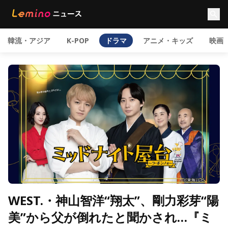
韓流・アジア
K-POP
ドラマ
アニメ・キッズ
映画
WEST.・神山智洋“翔太”、剛力彩芽“陽
美”から父が倒れたと聞かされ…『ミ