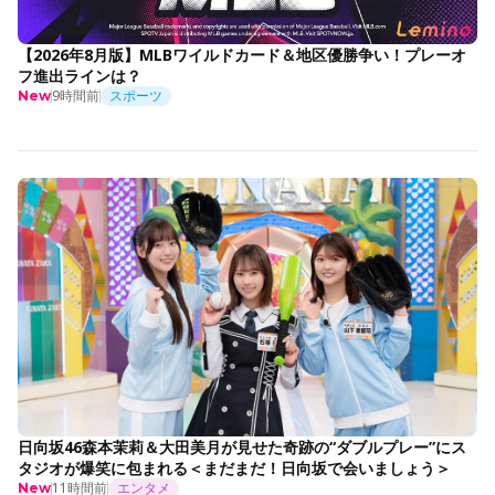
【2026年8月版】MLBワイルドカード＆地区優勝争い！プレーオ
フ進出ラインは？
9時間前
スポーツ
New
日向坂46森本茉莉＆大田美月が見せた奇跡の“ダブルプレー”にス
タジオが爆笑に包まれる＜まだまだ！日向坂で会いましょう＞
11時間前
エンタメ
New