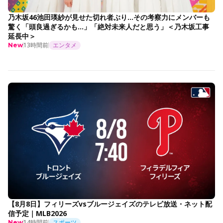
乃木坂46池田瑛紗が見せた切れ者ぶり…その考察力にメンバーも
驚く「頭良過ぎるかも…」「絶対未来人だと思う」＜乃木坂工事
延長中＞
13時間前
エンタメ
New
【8月8日】フィリーズvsブルージェイズのテレビ放送・ネット配
信予定｜MLB2026
14時間前
スポーツ
New