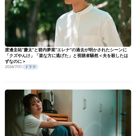
渡邊圭祐“慶太”と箭内夢菜“エレナ”の過去が明かされたシーンに
「クズやんけ」「楽な方に逃げた」と視聴者騒然＜夫を殺したは
ずなのに＞
2026/7/31
ドラマ