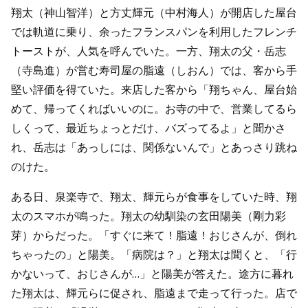
翔太（神山智洋）と方丈輝元（中村海人）が開店した屋台
では軌道に乗り、余ったフランスパンを利用したフレンチ
トーストが、人気を呼んでいた。一方、翔太の父・岳志
（寺島進）が営む寿司屋の脂遠（しおん）では、客から手
堅い評価を得ていた。来店した客から「翔ちゃん、屋台始
めて、帰ってくればいいのに。お寺の中で、営業してるら
しくって、最近ちょっとだけ、バズってるよ」と聞かさ
れ、岳志は「あっしには、関係ないんで」とあっさり跳ね
のけた。
ある日、泉楽寺で、翔太、輝元らが食事をしていた時、翔
太のスマホが鳴った。翔太の幼馴染の玄田陽美（剛力彩
芽）からだった。「すぐに来て！脂遠！おじさんが、倒れ
ちゃったの」と陽美。「病院は？」と翔太は聞くと、「行
かないって、おじさんが…」と陽美が答えた。途方に暮れ
た翔太は、輝元らに促され、脂遠まで走って行った。店で