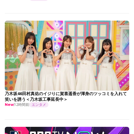
乃木坂46田村真佑のイジりに賀喜遥香が渾身のツッコミを入れて
笑いを誘う＜乃木坂工事延長中＞
12時間前
エンタメ
New