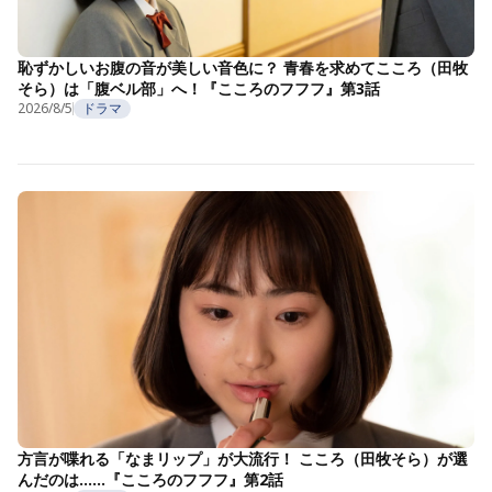
恥ずかしいお腹の音が美しい音色に？ 青春を求めてこころ（田牧
そら）は「腹ベル部」へ！『こころのフフフ』第3話
2026/8/5
ドラマ
方言が喋れる「なまリップ」が大流行！ こころ（田牧そら）が選
んだのは……『こころのフフフ』第2話