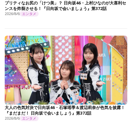
プリティなお尻の「けつ美」？ 日向坂46・上村ひなのが大喜利セ
ンスを炸裂させる！『日向坂で会いましょう』第372話
2026/8/6
エンタメ
大人の色気対決で日向坂46・石塚瑶季＆渡辺莉奈が色気を披露！
『まだまだ！ 日向坂で会いましょう』第372話
2026/8/6
エンタメ