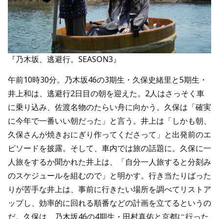
『乃木坂、逃避行。SEASON3』
午前10時30分。乃木坂46の3期生・久保史緒里と5期生・
井上和は、逃避行2日目の朝を迎えた。2人はさっそく車
に乗り込み、佐渡名物のたらい舟に向かう。久保は「確実
に今年で一番いい朝だった」と言う。井上は「しかも朝、
久保さんが焼きおにぎり作ってくださって」と出発前のエ
ピソードを披露。そして、車内では旅の話題に。久保に一
人旅をするか聞かれた井上は、「自分一人旅すると分刻み
のスケジュールを組むので」と明かす。行き当たりばった
りが苦手な井上は、事前に行きたい場所を調べてリストア
ップし、効率的に回れる順番などの計画を立てるというの
だ。久保は、乃木坂46の4期生・田村真佑と京都に行った