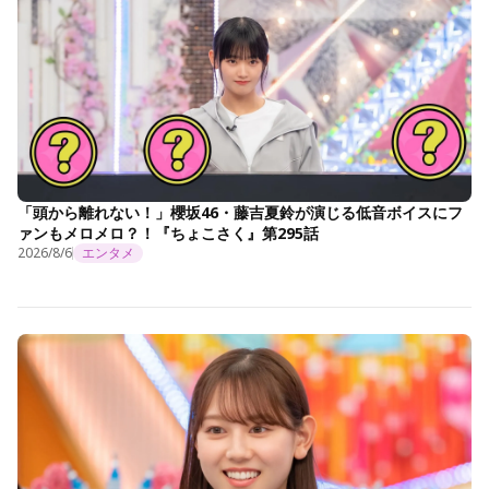
「頭から離れない！」櫻坂46・藤吉夏鈴が演じる低音ボイスにフ
ァンもメロメロ？！『ちょこさく』第295話
2026/8/6
エンタメ