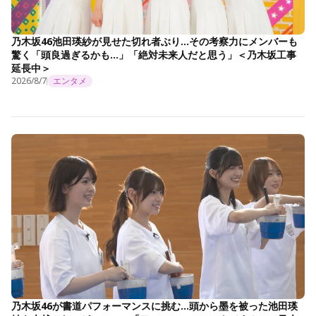
乃木坂46池田瑛紗が見せた切れ者ぶり…その考察力にメンバーも
驚く「頭良過ぎるかも…」「絶対未来人だと思う」＜乃木坂工事
延長中＞
2026/8/7
エンタメ
乃木坂46が書道パフォーマンスに挑む…頭から墨を被った池田瑛