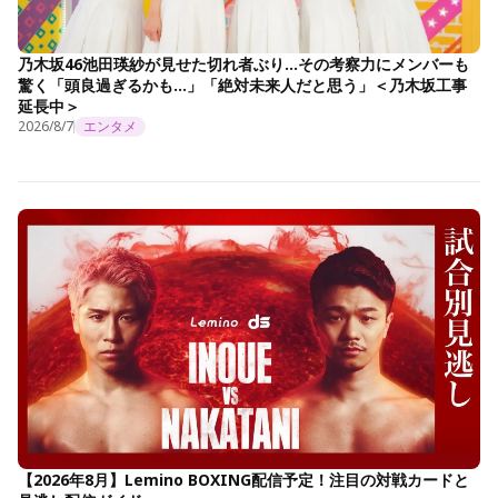
乃木坂46池田瑛紗が見せた切れ者ぶり…その考察力にメンバーも
驚く「頭良過ぎるかも…」「絶対未来人だと思う」＜乃木坂工事
延長中＞
2026/8/7
エンタメ
【2026年8月】Lemino BOXING配信予定！注目の対戦カードと