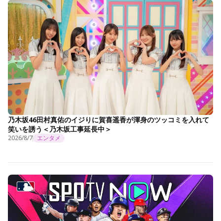
乃木坂46田村真佑のイジりに賀喜遥香が渾身のツッコミを入れて
笑いを誘う＜乃木坂工事延長中＞
2026/8/7
エンタメ