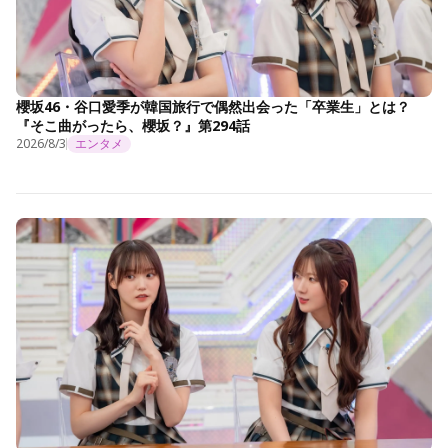
櫻坂46・谷口愛季が韓国旅行で偶然出会った「卒業生」とは？
『そこ曲がったら、櫻坂？』第294話
2026/8/3
エンタメ