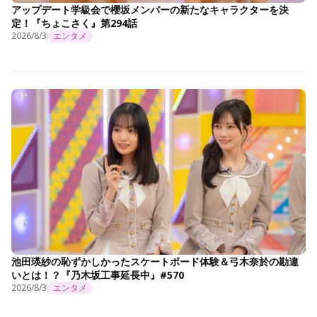
アップデート学級会で櫻坂メンバーの新たなキャラクターを決
定！『ちょこさく』第294話
2026/8/3
エンタメ
池田瑛紗の恥ずかしかったスケートボード体験＆弓木奈於の勘違
いとは！？『乃木坂工事延長中』#570
2026/8/3
エンタメ