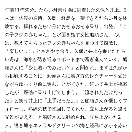
午前11時30分。たらい舟乗り場に到着した久保と井上。2
人は、佐渡の名所、矢島・経島を一望できるたらい舟を体
験する。揺れるたらい舟におそるおそる乗り、出発。「こ
の子フグの赤ちゃん」と水面を指す女性船頭さん。2人
は、教えてもらったフグの赤ちゃんを見つけて感激し、
「楽しい…！」とささやき合う。久保と井上を乗せたたら
い舟は、海水が透き通るスポットまで漕ぎ進んでいく。船
頭さんに「少し漕いでみたい？」と聞かれ、まずは久保か
ら挑戦することに。船頭さんに漕ぎ方のレクチャーを受け
ながらゆっくり前に進むことができた。続いて井上が挑戦
したが、座礁に乗り上げてしまう。「流されただけだっ
た」と笑う井上に「上手だったよ」と船頭さんが優しくフ
ォローし、熟練の技で挽回してくれた。立ち上がると違う
光景が見える、と船頭さんに勧められ、立ち上がった2
人。透き通るエメラルドグリーンの海と経島にかかる赤い