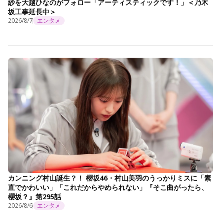
紗を大越ひなのがフォロー「アーティスティックです！」＜乃木
坂工事延長中＞
2026/8/7
エンタメ
カンニング村山誕生？！ 櫻坂46・村山美羽のうっかりミスに「素
直でかわいい」「これだからやめられない」『そこ曲がったら、
櫻坂？』第295話
2026/8/6
エンタメ