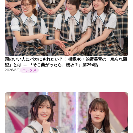
頭のいい人にバカにされたい？！ 櫻坂46・的野美青の「罵られ願
望」とは……『そこ曲がったら、櫻坂？』第294話
2026/8/3
エンタメ