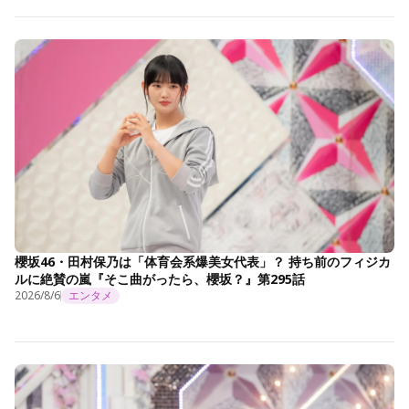
櫻坂46・田村保乃は「体育会系爆美女代表」？ 持ち前のフィジカ
ルに絶賛の嵐『そこ曲がったら、櫻坂？』第295話
2026/8/6
エンタメ