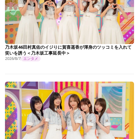
乃木坂46田村真佑のイジりに賀喜遥香が渾身のツッコミを入れて
笑いを誘う＜乃木坂工事延長中＞
2026/8/7
エンタメ