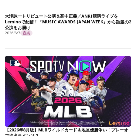
大滝詠一トリビュート公演＆高中正義／ANRI競演ライブを
Leminoで配信！『MUSIC AWARDS JAPAN WEEK』から話題の2
公演をお届け
2026/8/7
音楽
【2026年8月版】MLBワイルドカード＆地区優勝争い！プレーオ
フ進出ラインは？