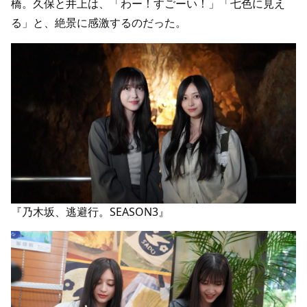
橋。久保と井上は、「わー！すごーい！」「七色に見え
る」と、絶景に感激するのだった。
『乃木坂、逃避行。SEASON3』