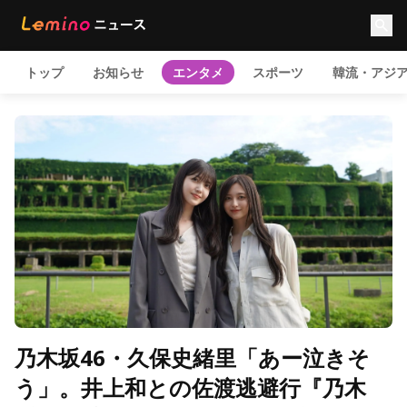
トップ
お知らせ
エンタメ
スポーツ
韓流・アジ
乃木坂46・久保史緒里「あー泣きそ
う」。井上和との佐渡逃避行『乃木