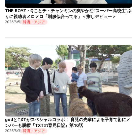
THE BOYZ・Qことチ・チャンミンの爽やかな“スーパー高校生”ぶ
りに視聴者メロメロ「制服似合ってる」＜推しデビュー＞
2026/8/5
韓流・アジア
godとTXTがスペシャルコラボ！ 育児の先輩による子育て術にメ
ンバーも脱帽『TXTの育児日記』第10話
2026/8/3
韓流・アジア