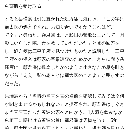
ら薬瓶を受け取る。
すると岳瑾宸は机に置かれた処方箋に気付き、「この字は
顧太医の処方ですね。お知り合いですか？これはどこ
で？」と尋ねた。顧君遥は、月影国の鶯歌公主として「月
影にいらした際、命を救っていただいた」と嘘の回答を
し、処方箋は三皇子府で見つけたものだと説明した。三皇
子府への侵入は顧家の事案調査のためかと、さらに問う岳
瑾宸に、顧君遥は観念したかのように小さなため息を吐き
ながら「ええ、私の恩人とは顧太医のことよ」と明かすの
だった。
岳瑾宸から「当時の当直医官の名前を確認してみては？何
か聞き出せるかもしれない」と提案され、顧君遥はすぐさ
ま当直医官だった黄連の家へと向かう。1人酒を飲みなが
ら椅子に腰掛ける黄連の首に顧君遥は刃物を当て「5年
前、顧太医の処方を煎じた？」と尋ねた。処方箋を見せる