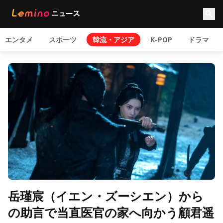
エンタメ
スポーツ
韓流・アジア
K-POP
ドラマ
岳瑾宸（イエン・ズーシエン）から
の助言で当直医官の家へ向かう顧君遥