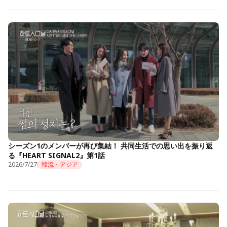
シーズン1のメンバーが再び集結！ 共同生活での思い出を振り返
る『HEART SIGNAL2』第1話
2026/7/27
韓流・アジア