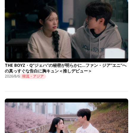
THE BOYZ・Q“ジェハ”の秘密が明らかに…ファン・ジア“エニ”へ
の真っすぐな告白に胸キュン＜推しデビュー＞
2026/8/6
韓流・アジア