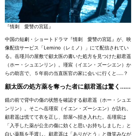
『情刺 愛讐の宮廷』
中国の短劇・ショートドラマ『情刺 愛讐の宮廷』が、映
像配信サービス「Lemino（レミノ）」にて配信されてい
る。岳瑾川の屋敷で顧太医の書いた処方を見つけた顧君遥
（ホー・シュエンリン）。瑾宸（イエン・ズーシエン）か
らの助言で、５年前の当直医官の家に会いに行くと……？
顧太医の処方薬を奪った者に顧君遥は驚く……
鏡の前で背中の傷の状態を確認する顧君遥（ホー・シュエ
ンリン）。そこへ岳瑾宸（イエン・ズーシエン）が訪れ、
顧君遥は慌てて衣を正し、部屋へ招き入れた。岳瑾宸は
「入手した薬が公主の傷に効くと思いお持ちしました」と
白い薬瓶を手渡し、顧君遥は「ありがとう」と微笑みなが