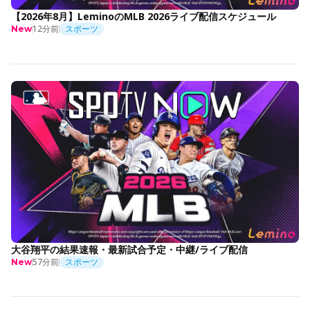
【2026年8月】LeminoのMLB 2026ライブ配信スケジュール
12分前
スポーツ
New
大谷翔平の結果速報・最新試合予定・中継/ライブ配信
57分前
スポーツ
New