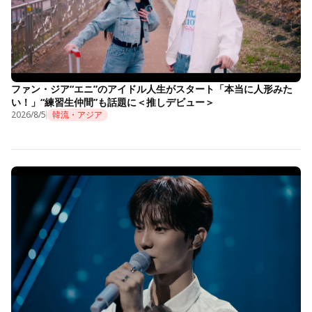
ファン・ジア“エニ”のアイドル人生がスタート「本当に人形みた
い！」“練習生仲間”も話題に＜推しデビュー＞
2026/8/5
韓流・アジア