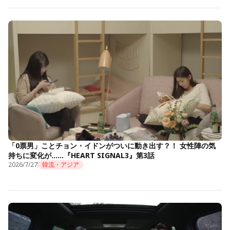
「0票男」ことチョン・イドンがついに動き出す？！ 女性陣の気
持ちに変化が……『HEART SIGNAL3』第3話
2026/7/27
韓流・アジア