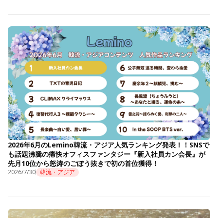
2026年6月のLemino韓流・アジア人気ランキング発表！！SNSで
も話題沸騰の痛快オフィスファンタジー『新入社員カン会長』が
先月10位から怒涛のごぼう抜きで初の首位獲得！
2026/7/30
韓流・アジア