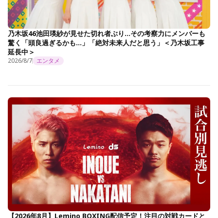
乃木坂46池田瑛紗が見せた切れ者ぶり…その考察力にメンバーも
驚く「頭良過ぎるかも…」「絶対未来人だと思う」＜乃木坂工事
延長中＞
2026/8/7
エンタメ
【2026年8月】Lemino BOXING配信予定！注目の対戦カードと