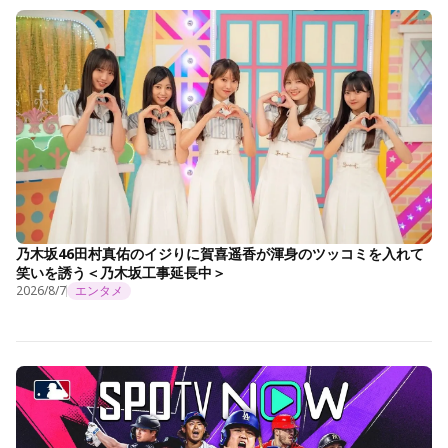
乃木坂46田村真佑のイジりに賀喜遥香が渾身のツッコミを入れて
笑いを誘う＜乃木坂工事延長中＞
2026/8/7
エンタメ