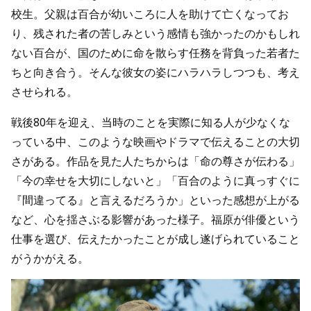
校生。父親は百合が幼いころに人を助けて亡くなってお
り、残された者の苦しみという感情も強かったのかもしれ
ない百合が、国のために命を散らす任務を背負った若者た
ちと向き合う。そんな彼女の姿にハラハラしつつも、考え
させられる。
戦後80年を迎え、当時のことを実際に知る人が少なくな
っている中、このような映画やドラマで伝えることの大切
さがある。作品を見た人たちからは「命の尊さが伝わる」
「今の幸せを大切にしないと」「百合のように真っすぐに
『間違ってる』と言えるだろうか」といった感想が上がる
など、心を揺さぶる影響があった様子。福原が俳優という
仕事を選び、伝えたかったことが成し遂げられていること
がうかがえる。