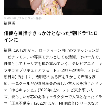
※2023年ザテレビジョン撮影
福原遥
俳優を目指すきっかけとなった“朝ドラ”ヒロ
インに
福原は2012年から、ローティーン向けのファッション誌
「ピチレモン」の専属モデルとしても活躍。その一方で、
俳優としてキャリアを積み重ねていく。テレビアニメ「キ
ラキラ☆プリキュアアラモード」(2017-2018年、テレビ
朝日系)では甘く、透明感のある声を生かして声優を務
め、一見クールだが喜怒哀楽の激しい主人公を演じたドラ
マ「ゆるキャン△」(2020年ほか、テレビ東京系)シリー
ズ、愛らしいが芯のあるキャラクターで人気となったドラ
マ「正直不動産」(2022年ほか、NHK総合)シリーズなど