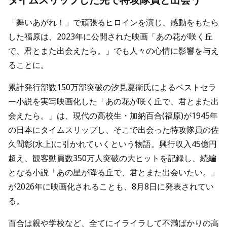
「舞いあがれ！」で頑張るヒロインを演じ、感動をもたら
した福原は、2023年に公開された映画「あの花が咲く丘
で、君とまた出会えたら。」でも人々の心情に影響を与え
ることに。
累計発行部数150万部突破の汐見夏衛氏によるベストセラ
ー小説を実写映画化した「あの花が咲く丘で、君とまた出
会えたら。」は、現代の高校生・加納百合(福原)が1945年
の日本にタイムスリップし、そこで出会った特攻隊員の佐
久間彰(水上)に引かれていくという物語。興行収入45億円
超え、観客動員数350万人突破の大ヒットを記録し、続編
となる小説「あの星が降る丘で、君とまた出会いたい。」
が2026年に映画化されることも、8月8日に発表されてい
る。
百合は親や学校など、全てにイライラして不満ばかりの高