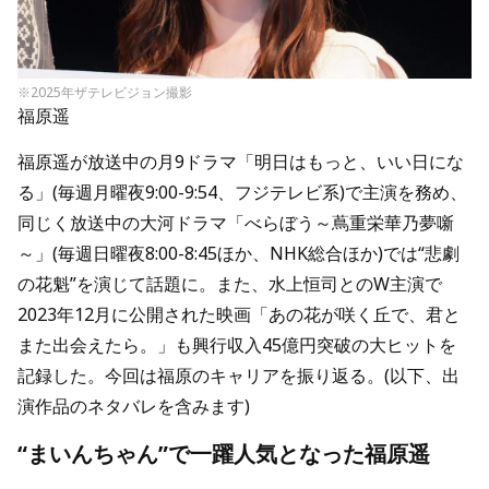
※2025年ザテレビジョン撮影
福原遥
福原遥が放送中の月9ドラマ「明日はもっと、いい日にな
る」(毎週月曜夜9:00-9:54、フジテレビ系)で主演を務め、
同じく放送中の大河ドラマ「べらぼう～蔦重栄華乃夢噺
～」(毎週日曜夜8:00-8:45ほか、NHK総合ほか)では“悲劇
の花魁”を演じて話題に。また、水上恒司とのW主演で
2023年12月に公開された映画「あの花が咲く丘で、君と
また出会えたら。」も興行収入45億円突破の大ヒットを
記録した。今回は福原のキャリアを振り返る。(以下、出
演作品のネタバレを含みます)
“まいんちゃん”で一躍人気となった福原遥