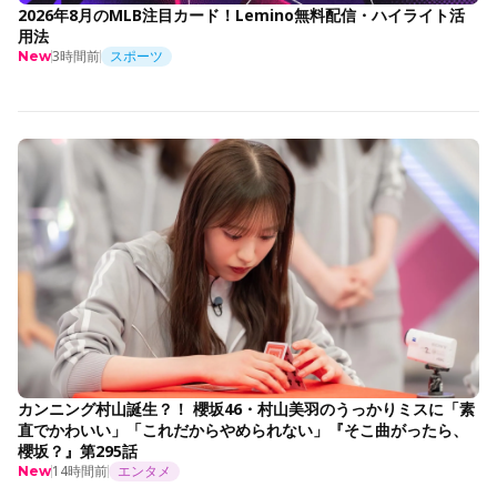
2026年8月のMLB注目カード！Lemino無料配信・ハイライト活
用法
3時間前
スポーツ
New
カンニング村山誕生？！ 櫻坂46・村山美羽のうっかりミスに「素
直でかわいい」「これだからやめられない」『そこ曲がったら、
櫻坂？』第295話
14時間前
エンタメ
New