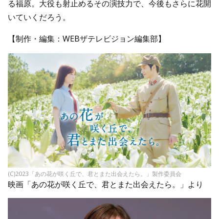
る福原。大役も射止めるその演技力で、今後もさらに花開
いていくだろう。
【制作・編集：WEBザテレビジョン編集部】
(C)2023「あの花が咲く丘で、君とまた出会えたら。」製作委員会
映画「あの花が咲く丘で、君とまた出会えたら。」より