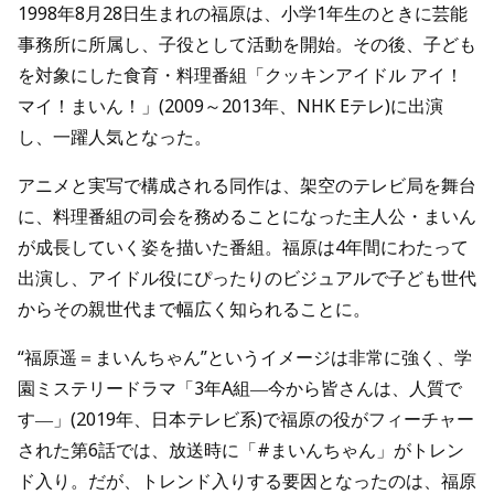
1998年8月28日生まれの福原は、小学1年生のときに芸能
事務所に所属し、子役として活動を開始。その後、子ども
を対象にした食育・料理番組「クッキンアイドル アイ！
マイ！まいん！」(2009～2013年、NHK Eテレ)に出演
し、一躍人気となった。
アニメと実写で構成される同作は、架空のテレビ局を舞台
に、料理番組の司会を務めることになった主人公・まいん
が成長していく姿を描いた番組。福原は4年間にわたって
出演し、アイドル役にぴったりのビジュアルで子ども世代
からその親世代まで幅広く知られることに。
“福原遥＝まいんちゃん”というイメージは非常に強く、学
園ミステリードラマ「3年A組―今から皆さんは、人質で
す―」(2019年、日本テレビ系)で福原の役がフィーチャー
された第6話では、放送時に「#まいんちゃん」がトレン
ド入り。だが、トレンド入りする要因となったのは、福原