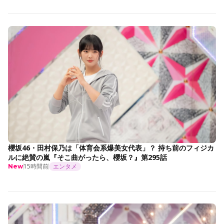
櫻坂46・田村保乃は「体育会系爆美女代表」？ 持ち前のフィジカ
ルに絶賛の嵐『そこ曲がったら、櫻坂？』第295話
15時間前
エンタメ
New