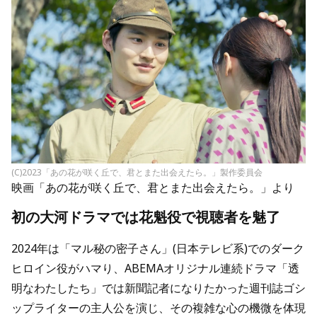
(C)2023「あの花が咲く丘で、君とまた出会えたら。」製作委員会
映画「あの花が咲く丘で、君とまた出会えたら。」より
初の大河ドラマでは花魁役で視聴者を魅了
2024年は「マル秘の密子さん」(日本テレビ系)でのダーク
ヒロイン役がハマり、ABEMAオリジナル連続ドラマ「透
明なわたしたち」では新聞記者になりたかった週刊誌ゴシ
ップライターの主人公を演じ、その複雑な心の機微を体現