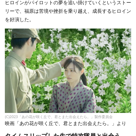
ヒロインがパイロットの夢を追い掛けていくというストー
リーで、福原は苦境や挫折を乗り越え、成長するヒロイン
を好演した。
(C)2023「あの花が咲く丘で、君とまた出会えたら。」製作委員会
映画「あの花が咲く丘で、君とまた出会えたら。」より
タイムスリップした先で特攻隊員と出会う