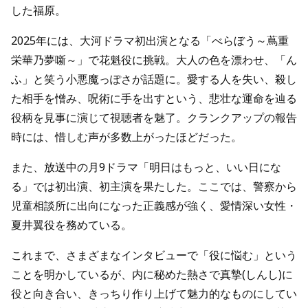
した福原。
2025年には、大河ドラマ初出演となる「べらぼう～蔦重
栄華乃夢噺～」で花魁役に挑戦。大人の色を漂わせ、「ん
ふ」と笑う小悪魔っぽさが話題に。愛する人を失い、殺し
た相手を憎み、呪術に手を出すという、悲壮な運命を辿る
役柄を見事に演じて視聴者を魅了。クランクアップの報告
時には、惜しむ声が多数上がったほどだった。
また、放送中の月9ドラマ「明日はもっと、いい日にな
る」では初出演、初主演を果たした。ここでは、警察から
児童相談所に出向になった正義感が強く、愛情深い女性・
夏井翼役を務めている。
これまで、さまざまなインタビューで「役に悩む」という
ことを明かしているが、内に秘めた熱さで真摯(しんし)に
役と向き合い、きっちり作り上げて魅力的なものにしてい