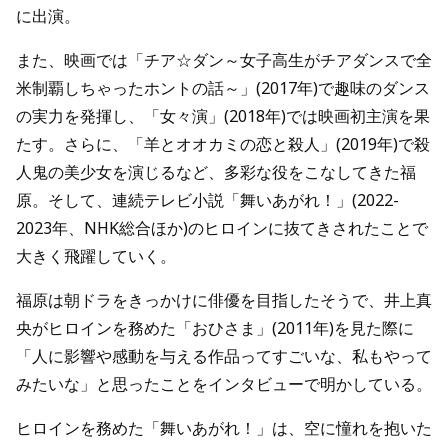
に出演。
また、映画では「チア☆ダン～女子高生がチアダンスで全
米制覇しちゃったホントの話～」(2017年)で趣味のダンス
の実力を発揮し、「女々演」(2018年)では映画初主演を果
たす。さらに、「羊とオオカミの恋と殺人」(2019年)で殺
人鬼の美少女を演じるなど、多彩な役をこなしてきた福
原。そして、連続テレビ小説「舞いあがれ！」(2022-
2023年、NHK総合ほか)のヒロインに抜てきされたことで
大きく飛躍していく。
福原は朝ドラをきっかけに俳優を目指したそうで、井上真
央がヒロインを務めた「おひさま」(2011年)を見た際に
「人に影響や感動を与える作品ってすごいな、私もやって
みたいな」と思ったことをインタビューで明かしている。
ヒロインを務めた「舞いあがれ！」は、空に憧れを抱いた