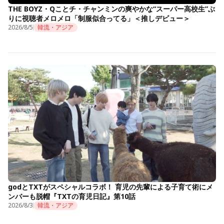
THE BOYZ・Qことチ・チャンミンの爽やかな“スーパー高校生”ぶ
りに視聴者メロメロ「制服似合ってる」＜推しデビュー＞
2026/8/5
韓流・アジア
godとTXTがスペシャルコラボ！ 育児の先輩による子育て術にメ
ンバーも脱帽『TXTの育児日記』第10話
2026/8/3
韓流・アジア