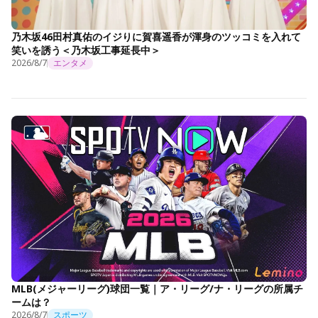
乃木坂46田村真佑のイジりに賀喜遥香が渾身のツッコミを入れて
笑いを誘う＜乃木坂工事延長中＞
2026/8/7
エンタメ
MLB(メジャーリーグ)球団一覧｜ア・リーグ/ナ・リーグの所属チ
ームは？
2026/8/7
スポーツ