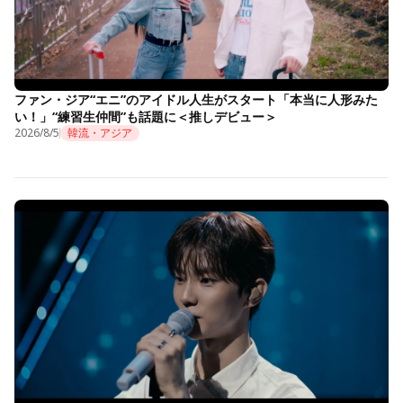
ファン・ジア“エニ”のアイドル人生がスタート「本当に人形みた
い！」“練習生仲間”も話題に＜推しデビュー＞
2026/8/5
韓流・アジア