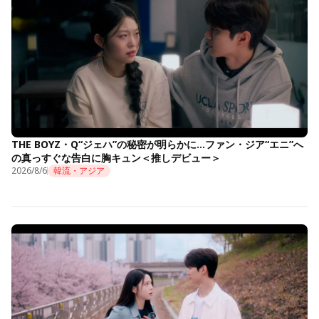
THE BOYZ・Q“ジェハ”の秘密が明らかに…ファン・ジア“エニ”へ
の真っすぐな告白に胸キュン＜推しデビュー＞
2026/8/6
韓流・アジア