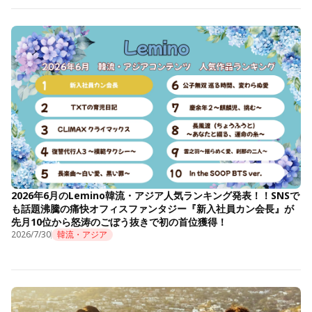
2026年6月のLemino韓流・アジア人気ランキング発表！！SNSで
も話題沸騰の痛快オフィスファンタジー『新入社員カン会長』が
先月10位から怒涛のごぼう抜きで初の首位獲得！
2026/7/30
韓流・アジア