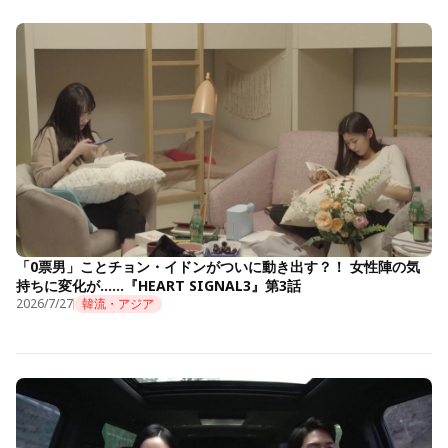
「0票男」ことチョン・イドンがついに動き出す？！ 女性陣の気
持ちに変化が……『HEART SIGNAL3』第3話
2026/7/27
韓流・アジア