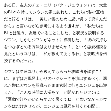
ある日、友人のチェ・ユリ（パク・ジュウォン）は、大量
のBL本を持ってジウンの家に訪れた。これらは私の宝物
だと語るユリは、「美しい愛のために思い切って貸すんだ
から」と言いながら参考にするよう渡すが、「私たちは
BLとは違う。友達でいることにした」と状況を説明する
ジフン。しかしジフンがネットに投稿した、「彼の気持ち
をつなぎとめる方法はありませんか？」という恋愛相談を
見たというユリは、「私が教えてあげるわ」と攻略法を伝
授するのだった。
ジフンは早速ユリから教えてもらった攻略法を試すこと
に。まずはお風呂上がりのセクシーさを演出するべく、濡
れた髪にガウンを羽織ったまま玄関に行きユンジェを出迎
えた。「こんな時間に入浴を？」と聞かれたジフンは、
「運動で汗をかいたらすごく暑くてね」と言いながらガウ
ンをはだけさせるが、ユンジェは風邪を引くと心配し、