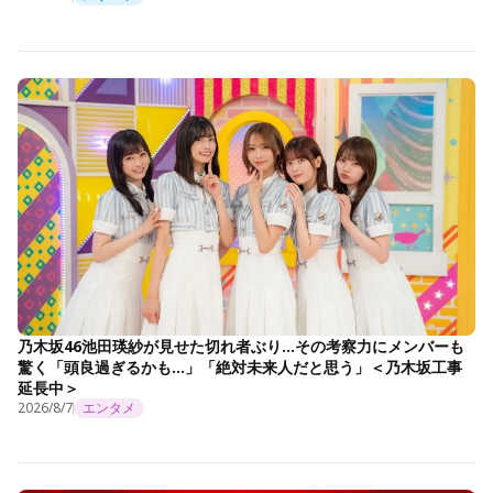
乃木坂46池田瑛紗が見せた切れ者ぶり…その考察力にメンバーも
驚く「頭良過ぎるかも…」「絶対未来人だと思う」＜乃木坂工事
延長中＞
2026/8/7
エンタメ