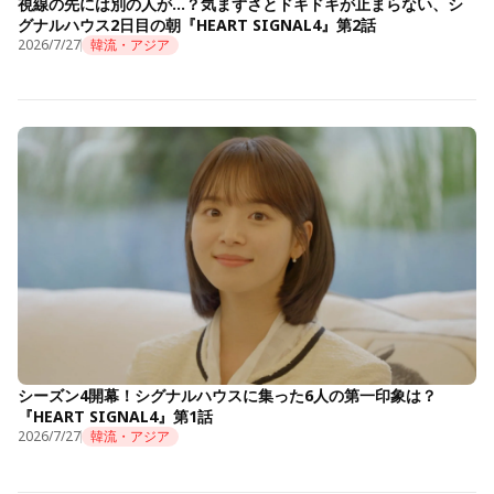
視線の先には別の人が…？気まずさとドキドキが止まらない、シ
グナルハウス2日目の朝『HEART SIGNAL4』第2話
2026/7/27
韓流・アジア
シーズン4開幕！シグナルハウスに集った6人の第一印象は？
『HEART SIGNAL4』第1話
2026/7/27
韓流・アジア