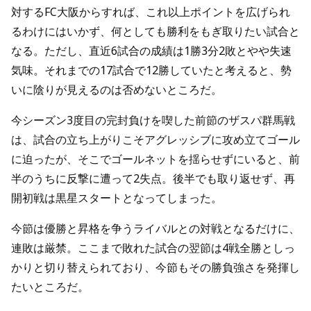
対するFC大阪からすれば、これ以上ポイントを広げられ
るわけにはいかず、何としても勝利をもぎ取りたい試合と
なる。ただし、直近6試合の成績は1勝3分2敗とやや失速
気味。それまでの17試合で12勝していたと考えると、勢
いに陰りが見えるのは否めないところだ。
今シーズン3度目の完封負けを喫した前節のザスパ群馬戦
は、試合の立ち上がりこそアグレッシブに攻め立てゴール
に迫ったが、そこでゴールネットを揺らせずにいると、前
半のうちに反撃に遭って2失点。後半でも取り返せず、再
開初戦は黒星スタートとなってしまった。
今節は優勝と昇格を争うライバルとの対戦となるだけに、
連敗は厳禁。ここまで敗れた試合の翌節は4戦全勝としっ
かりと切り替えられており、今節もその勝負強さを発揮し
たいところだ。