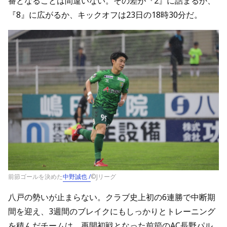
番となることは間違いない。その差が『2』に詰まるか、
『8』に広がるか、キックオフは23日の18時30分だ。
前節ゴールを決めた
中野誠也 /
©Jリーグ
八戸の勢いが止まらない。クラブ史上初の6連勝で中断期
間を迎え、3週間のブレイクにもしっかりとトレーニング
を積んだチームは、再開初戦となった前節のAC長野パル