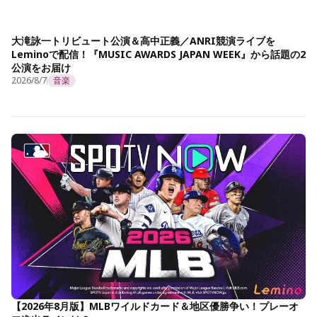
大滝詠一トリビュート公演＆高中正義／ANRI競演ライブを
Leminoで配信！『MUSIC AWARDS JAPAN WEEK』から話題の2
公演をお届け
2026/8/7
音楽
【2026年8月版】MLBワイルドカード＆地区優勝争い！プレーオ