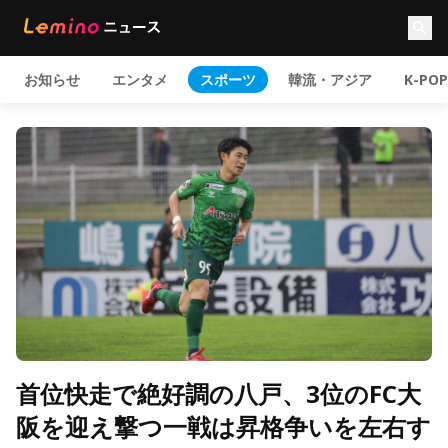
お知らせ
エンタメ
スポーツ
韓流・アジア
K-POP
首位快走で絶好調の八戸、3位のFC大
阪を迎え撃つ一戦は昇格争いを左右す