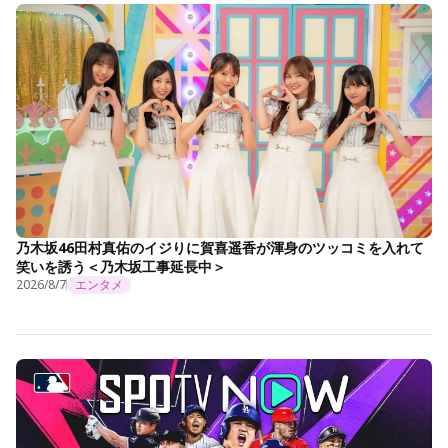
乃木坂46田村真佑のイジりに賀喜遥香が渾身のツッコミを入れて
笑いを誘う＜乃木坂工事延長中＞
2026/8/7
エンタメ