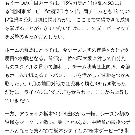
もう一つの注目カードは、13位群馬と11位栃木SCによ
る“北関東ダービー”の第2ラウンド。両チームとも1年での
J2復帰を絶対目標に掲げながら、ここまで納得できる成績
を挙げることができていないだけに、このダービーマッチ
を反撃のきっかけとしたい。
ホームの群馬にとっては、今シーズン初の連勝をかけた6
度目の挑戦となる。前節は上位のFC大阪に対して自分た
ちのスタイルを貫いて勝利し、チーム状態は上向き。今節
もホームで戦えるアドバンテージを活かして連勝をつかみ
取りたい。6月の前回対戦では泥臭く勝点3をもぎ取った
だけに、ライバルに“ダブル”を食らわせ、ここから上昇し
ていきたい。
一方、アウェイの栃木SCは3連敗から一転、シーズン初の
連勝をマークして勢いに乗りつつある。中断前の最後のゲ
ームとなった第22節で栃木シティとの“栃木ダービー”を制