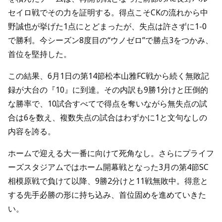
セイロ戦でその力を証明する。得点こそCKの流れから中
野誠也が挙げた1点にとどまったが、失点は許さずに1-0
で勝利。今シーズン8度目の“ウノゼロ”で勝点3をつかみ、
首位を堅持した。
この結果、6月1日の第14節松本山雅FC戦から続く無敗記
録が大台の『10』に到達。その内訳も9勝1分けと圧倒的
な勝率で、10試合すべてで得点を奪いながら無失点の試
合は6を数え、複数失点の試合はわずかに1と文句なしの
内容を誇る。
ホームで迎える大一番に向けて死角なし。さらにプライフ
ーズスタジアムではホーム開幕戦となった3月の第4節SC
相模原戦で負けて以降、9勝2分けと11戦無敗中。得意と
する先手必勝の形に持ち込み、首位固めを進めていきた
い。