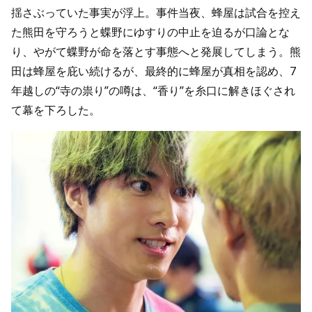
揺さぶっていた事実が浮上。事件当夜、蜂屋は試合を控え
た熊田を守ろうと蝶野にゆすりの中止を迫るが口論とな
り、やがて蝶野が命を落とす事態へと発展してしまう。熊
田は蜂屋を庇い続けるが、最終的に蜂屋が真相を認め、7
年越しの“寺の祟り”の噂は、“香り”を糸口に解きほぐされ
て幕を下ろした。