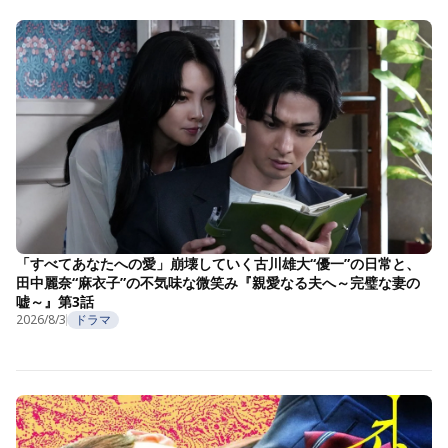
「すべてあなたへの愛」崩壊していく古川雄大“優一”の日常と、
田中麗奈“麻衣子”の不気味な微笑み『親愛なる夫へ～完璧な妻の
嘘～』第3話
2026/8/3
ドラマ