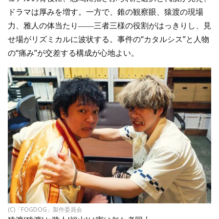
ドラマは厚みを増す。一方で、錐の観察眼、猿渡の現場
力、雅人の体当たり――三者三様の役割がはっきりし、見
せ場がリズミカルに波状する。事件の“カタルシス”と人物
の“痛み”が交差する構成が心地よい。
(C)「FOGDOG」製作委員会