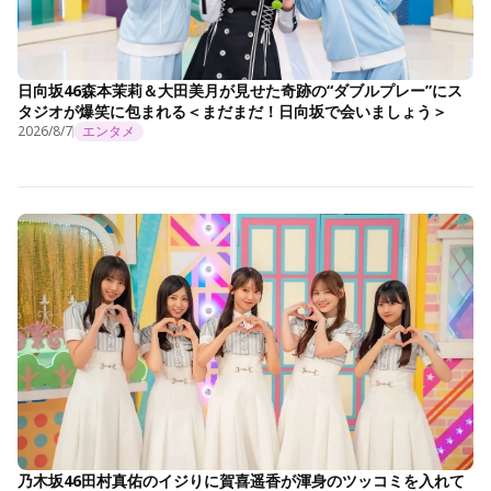
日向坂46森本茉莉＆大田美月が見せた奇跡の“ダブルプレー”にス
タジオが爆笑に包まれる＜まだまだ！日向坂で会いましょう＞
2026/8/7
エンタメ
乃木坂46田村真佑のイジりに賀喜遥香が渾身のツッコミを入れて