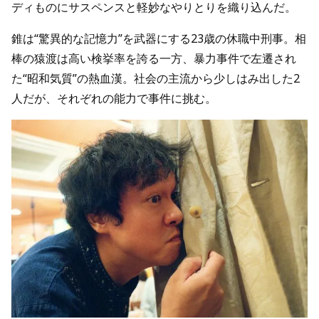
ディものにサスペンスと軽妙なやりとりを織り込んだ。
錐は“驚異的な記憶力”を武器にする23歳の休職中刑事。相
棒の猿渡は高い検挙率を誇る一方、暴力事件で左遷され
た“昭和気質”の熱血漢。社会の主流から少しはみ出した2
人だが、それぞれの能力で事件に挑む。