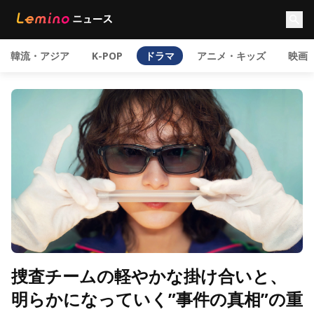
韓流・アジア
K-POP
ドラマ
アニメ・キッズ
映画
捜査チームの軽やかな掛け合いと、
明らかになっていく”事件の真相”の重