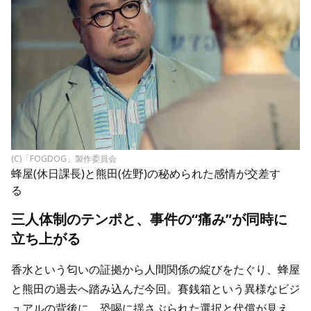
(C)「FOGDOG」製作委員会
蜂屋(休日課長)と熊田(佐野)の秘められた感情が交差す
る
三人体制のテンポと、事件の“痛み”が同時に
立ち上がる
香水という匂いの証拠から人間関係の綻びをたぐり、蜂屋
と熊田の過去へ踏み込んだ今回。賽銭箱という異様なビジ
ュアルの背後に、恐喝に揺さぶられた選択と代償が見え、