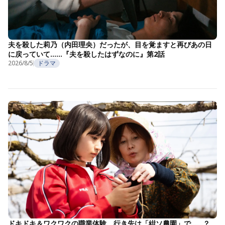
夫を殺した莉乃（内田理央）だったが、目を覚ますと再びあの日
に戻っていて……『夫を殺したはずなのに』第2話
2026/8/5
ドラマ
ドキドキ＆ワクワクの職業体験。行き先は「紺ソ農園」で……？