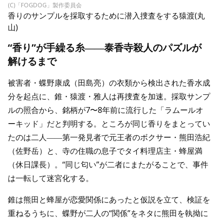
(C)「FOGDOG」製作委員会
香りのサンプルを採取するために潜入捜査をする猿渡(丸
山)
“香り”が手繰る糸――泰香寺殺人のパズルが
解けるまで
被害者・蝶野康成（田島亮）の衣類から検出された香水成
分を起点に、錐・猿渡・雅人は再捜査を加速。採取サンプ
ルの照合から、銘柄が7〜8年前に流行した「ラムールオ
ーキッド」だと判明する。ところが同じ香りをまとってい
たのは二人――第一発見者で元王者のボクサー・熊田浩紀
（佐野岳）と、寺の住職の息子でタイ料理店主・蜂屋満
（休日課長）。“同じ匂い”が二者にまたがることで、事件
は一転して迷宮化する。
錐は熊田と蜂屋が恋愛関係にあったと仮説を立て、検証を
重ねるうちに、蝶野が二人の“関係”をネタに熊田を執拗に