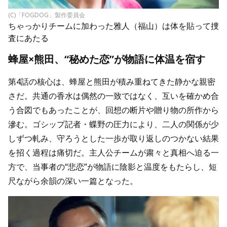
(C)「FOGDOG」製作委員会
ちゃっかりチームに加わった雅人（福山）は体を貼って捜
査にあたる
蜂屋×熊田、“秘めた恋”が物語に体温を宿す
第4話の核心は、蜂屋と熊田が積み重ねてきた静かな親密
さだ。共通の香水は偶然の一致ではなく、互いを確かめ合
う合図でもあったことが、回想の断片や贈り物の所作から
滲む。ゴシップ記者・蝶野の圧力により、二人の関係が少
しずつ軋み、守ろうとした一歩が取り返しのつかない結果
を招く過程は痛切だ。主人公チームが粛々と真相へ迫る一
方で、当事者の“悲恋”が物語に陰影と温度をもたらし、短
尺ながら余韻の深い一篇となった。