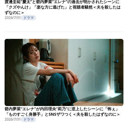
渡邊圭祐“慶太”と箭内夢菜“エレナ”の過去が明かされたシーンに
「クズやんけ」「楽な方に逃げた」と視聴者騒然＜夫を殺したは
ずなのに＞
2026/7/31
ドラマ
箭内夢菜“エレナ”が内田理央“莉乃”に逆上したシーンに「怖ぇ」
「ものすごく身勝手」とSNSザワつく＜夫を殺したはずなのに＞
2026/7/31
ドラマ