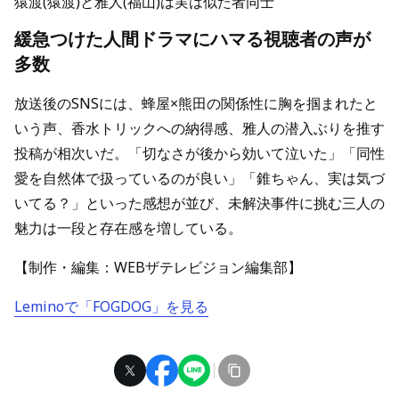
猿渡(猿渡)と雅人(福山)は実は似た者同士
緩急つけた人間ドラマにハマる視聴者の声が
多数
放送後のSNSには、蜂屋×熊田の関係性に胸を掴まれたと
いう声、香水トリックへの納得感、雅人の潜入ぶりを推す
投稿が相次いだ。「切なさが後から効いて泣いた」「同性
愛を自然体で扱っているのが良い」「錐ちゃん、実は気づ
いてる？」といった感想が並び、未解決事件に挑む三人の
魅力は一段と存在感を増している。
【制作・編集：WEBザテレビジョン編集部】
Leminoで「FOGDOG」を見る