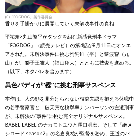
(C)「FOGDOG」製作委員会
香りを手掛かりに展開していく未解決事件の真相
平祐奈×丸山隆平がタッグを組む新感覚刑事ドラマ
「FOGDOG」（読売テレビ）の第4話が8月11日にオンエ
アされた。未解決事件に挑む狗飼錐（平）と猿渡響（丸
山）が、獅子王雅人（福山翔大）とともに捜査を進める。
（以下、ネタバレを含みます）
異色バディが“霧”に挑む刑事サスペンス
本作は、人の顔を見分けられない相貌失認を抱える休職中
の若手警察官と、破天荒な検挙率ナンバーワンの左遷刑事
が、未解決の“事件”に挑む完全オリジナルサスペンス。
BABEL LABEL のナカモトユウと澤口明宏、そして『絶メ
シロード season2』の名倉良祐が監督を務め、王道のバ