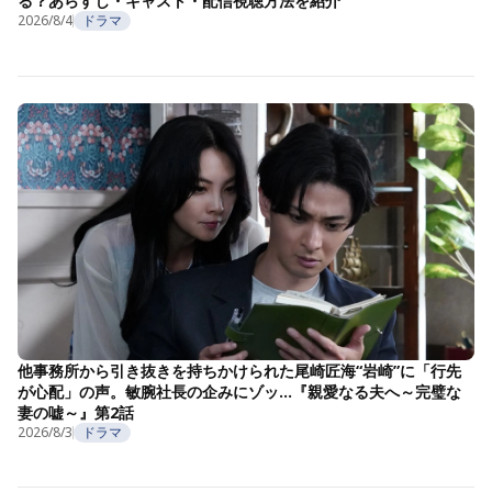
る？あらすじ・キャスト・配信視聴方法を紹介
2026/8/4
ドラマ
他事務所から引き抜きを持ちかけられた尾崎匠海“岩崎”に「行先
が心配」の声。敏腕社長の企みにゾッ…『親愛なる夫へ～完璧な
妻の嘘～』第2話
2026/8/3
ドラマ