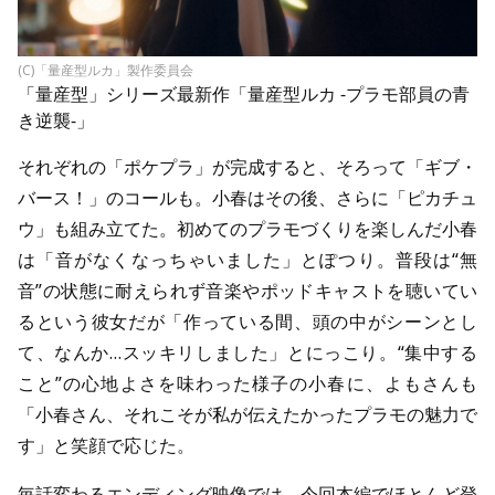
(C)「量産型ルカ」製作委員会
「量産型」シリーズ最新作「
量産型ルカ -プラモ部員の青
き逆襲-
」
それぞれの「ポケプラ」が完成すると、そろって「ギブ・
バース！」のコールも。小春はその後、さらに「ピカチュ
ウ」も組み立てた。初めてのプラモづくりを楽しんだ小春
は「音がなくなっちゃいました」とぽつり。普段は“無
音”の状態に耐えられず音楽やポッドキャストを聴いてい
るという彼女だが「作っている間、頭の中がシーンとし
て、なんか…スッキリしました」とにっこり。“集中する
こと”の心地よさを味わった様子の小春に、よもさんも
「小春さん、それこそが私が伝えたかったプラモの魅力で
す」と笑顔で応じた。
毎話変わるエンディング映像では、今回本編でほとんど登