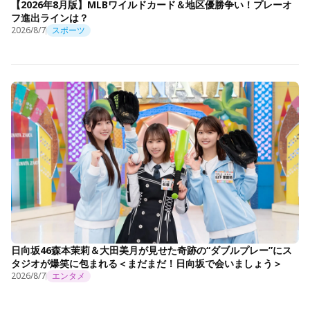
【2026年8月版】MLBワイルドカード＆地区優勝争い！プレーオ
フ進出ラインは？
2026/8/7
スポーツ
日向坂46森本茉莉＆大田美月が見せた奇跡の“ダブルプレー”にス
タジオが爆笑に包まれる＜まだまだ！日向坂で会いましょう＞
2026/8/7
エンタメ