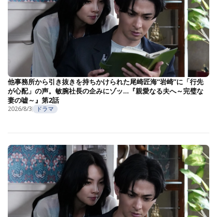
他事務所から引き抜きを持ちかけられた尾崎匠海“岩崎”に「行先
が心配」の声。敏腕社長の企みにゾッ…『親愛なる夫へ～完璧な
妻の嘘～』第2話
2026/8/3
ドラマ