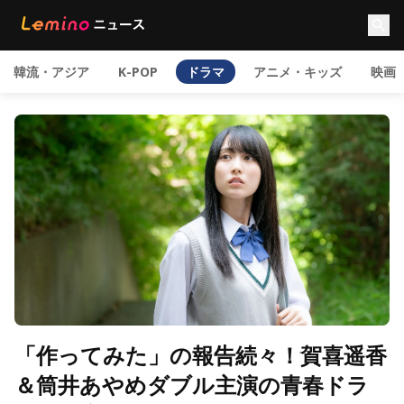
韓流・アジア
K-POP
ドラマ
アニメ・キッズ
映画
「作ってみた」の報告続々！賀喜遥香
＆筒井あやめダブル主演の青春ドラ