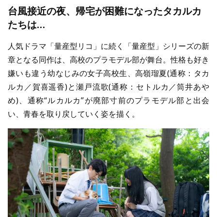
台風接近の夜、帰宅が困難になったタカルカ
たちは…
人気ドラマ「量産型リコ」に続く「量産型」シリーズの新
章となる同作は、高校のプラモデル部が舞台。性格も好き
嫌いも違う幼なじみの女子高校生、高嶺瑠夏(通称：タカ
ルカ／賀喜遥香)と瀬戸流歌(通称：セトルカ／筒井あや
め)、通称“ルカルカ”が廃部寸前のプラモデル部と出会
い、青春を取り戻していく姿を描く。