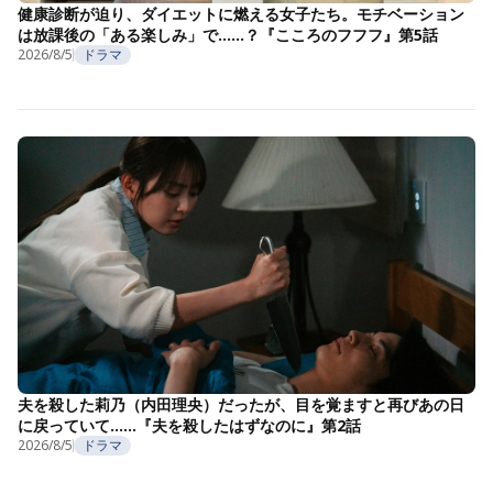
健康診断が迫り、ダイエットに燃える女子たち。モチベーション
は放課後の「ある楽しみ」で……？『こころのフフフ』第5話
2026/8/5
ドラマ
夫を殺した莉乃（内田理央）だったが、目を覚ますと再びあの日
に戻っていて……『夫を殺したはずなのに』第2話
2026/8/5
ドラマ