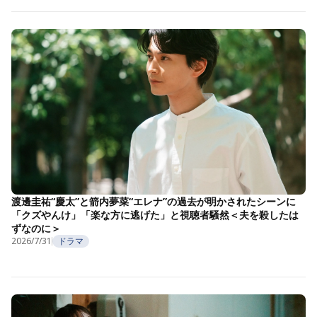
渡邊圭祐“慶太”と箭内夢菜“エレナ”の過去が明かされたシーンに
「クズやんけ」「楽な方に逃げた」と視聴者騒然＜夫を殺したは
ずなのに＞
2026/7/31
ドラマ