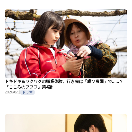
ドキドキ＆ワクワクの職業体験。行き先は「紺ソ農園」で……？
『こころのフフフ』第4話
2026/8/5
ドラマ