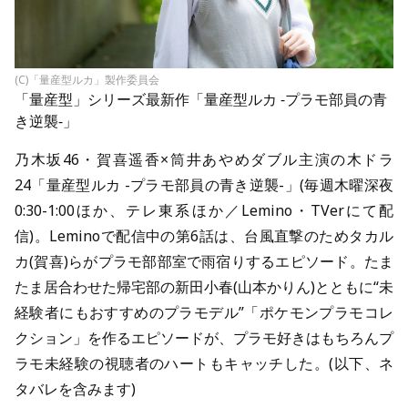
(C)「量産型ルカ」製作委員会
「量産型」シリーズ最新作「
量産型ルカ -プラモ部員の青
き逆襲-
」
乃木坂46・賀喜遥香×筒井あやめダブル主演の木ドラ
24「量産型ルカ -プラモ部員の青き逆襲-」(毎週木曜深夜
0:30-1:00ほか、テレ東系ほか／Lemino・TVerにて配
信)。Leminoで配信中の第6話は、台風直撃のためタカル
カ(賀喜)らがプラモ部部室で雨宿りするエピソード。たま
たま居合わせた帰宅部の新田小春(山本かりん)とともに“未
経験者にもおすすめのプラモデル”「ポケモンプラモコレ
クション」を作るエピソードが、プラモ好きはもちろんプ
ラモ未経験の視聴者のハートもキャッチした。(以下、ネ
タバレを含みます)