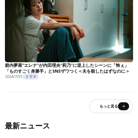
箭内夢菜“エレナ”が内田理央“莉乃”に逆上したシーンに「怖ぇ」
「ものすごく身勝手」とSNSザワつく＜夫を殺したはずなのに＞
2026/7/31
ドラマ
もっと見る
最新ニュース