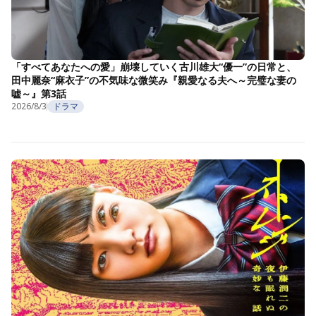
「すべてあなたへの愛」崩壊していく古川雄大“優一”の日常と、
田中麗奈“麻衣子”の不気味な微笑み『親愛なる夫へ～完璧な妻の
嘘～』第3話
2026/8/3
ドラマ