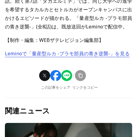
話。続く第7話「タガエルミチ」では、同じ大学への進学
を希望するタカルカとセトルカがオープンキャンパスに出
かけるエピソードが描かれる。「量産型ルカ -プラモ部員
の青き逆襲-」(全8話)は、既放送回がLeminoで配信中。
【制作・編集：WEBザテレビジョン編集部】
Lemino
で「量産型ルカ
-
プラモ部員の青き逆襲
-
」を見る
この記事をシェア
リンクをコピー
関連ニュース