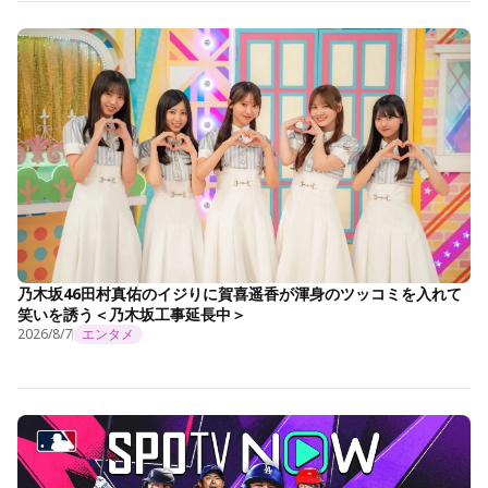
乃木坂46田村真佑のイジりに賀喜遥香が渾身のツッコミを入れて
笑いを誘う＜乃木坂工事延長中＞
2026/8/7
エンタメ