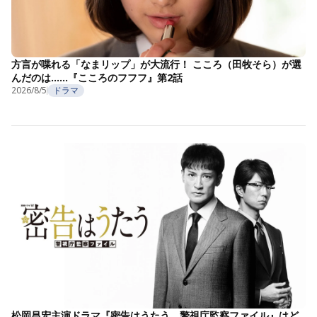
方言が喋れる「なまリップ」が大流行！ こころ（田牧そら）が選
んだのは……『こころのフフフ』第2話
2026/8/5
ドラマ
松岡昌宏主演ドラマ『密告はうたう 警視庁監察ファイル』はど