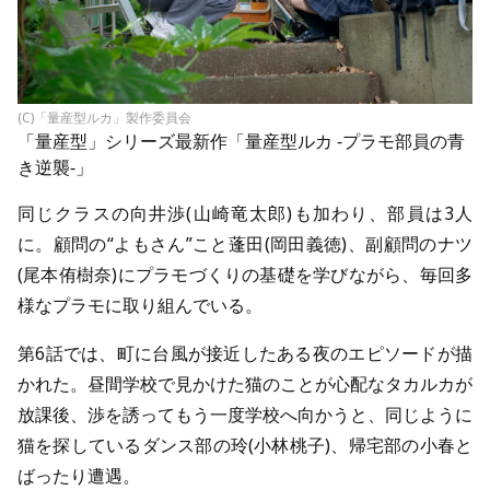
(C)「量産型ルカ」製作委員会
「量産型」シリーズ最新作「
量産型ルカ -プラモ部員の青
き逆襲-
」
同じクラスの向井渉(山崎竜太郎)も加わり、部員は3人
に。顧問の“よもさん”こと蓬田(岡田義徳)、副顧問のナツ
(尾本侑樹奈)にプラモづくりの基礎を学びながら、毎回多
様なプラモに取り組んでいる。
第6話では、町に台風が接近したある夜のエピソードが描
かれた。昼間学校で見かけた猫のことが心配なタカルカが
放課後、渉を誘ってもう一度学校へ向かうと、同じように
猫を探しているダンス部の玲(小林桃子)、帰宅部の小春と
ばったり遭遇。