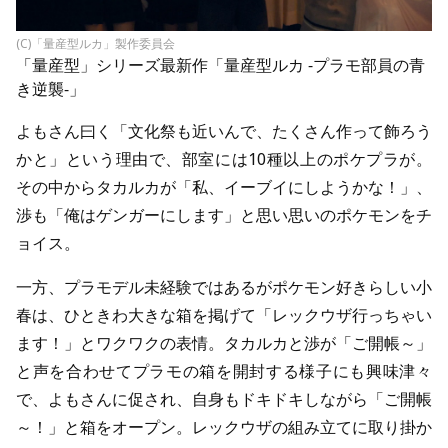
(C)「量産型ルカ」製作委員会
「量産型」シリーズ最新作「
量産型ルカ -プラモ部員の青
き逆襲-
」
よもさん曰く「文化祭も近いんで、たくさん作って飾ろう
かと」という理由で、部室には10種以上のポケプラが。
その中からタカルカが「私、イーブイにしようかな！」、
渉も「俺はゲンガーにします」と思い思いのポケモンをチ
ョイス。
一方、プラモデル未経験ではあるがポケモン好きらしい小
春は、ひときわ大きな箱を掲げて「レックウザ行っちゃい
ます！」とワクワクの表情。タカルカと渉が「ご開帳～」
と声を合わせてプラモの箱を開封する様子にも興味津々
で、よもさんに促され、自身もドキドキしながら「ご開帳
～！」と箱をオープン。レックウザの組み立てに取り掛か