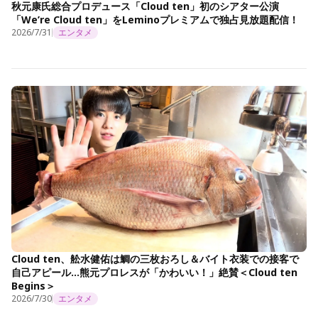
秋元康氏総合プロデュース「Cloud ten」初のシアター公演
「We’re Cloud ten」をLeminoプレミアムで独占見放題配信！
2026/7/31
エンタメ
Cloud ten、舩水健佑は鯛の三枚おろし＆バイト衣装での接客で
自己アピール…熊元プロレスが「かわいい！」絶賛＜Cloud ten
Begins＞
2026/7/30
エンタメ