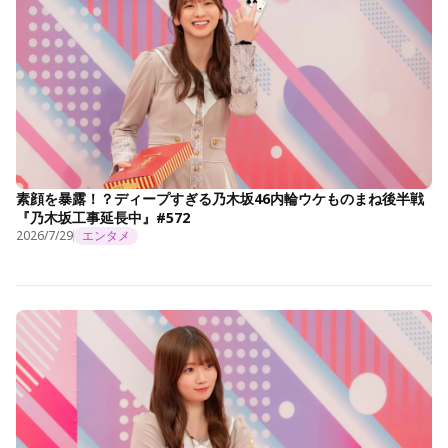
素顔を暴露！？ディープすぎる乃木坂46内輪ウケものまね後半戦
『乃木坂工事延長中』#572
2026/7/29
エンタメ