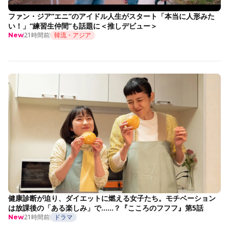
ファン・ジア“エニ”のアイドル人生がスタート「本当に人形みた
い！」“練習生仲間”も話題に＜推しデビュー＞
21時間前
韓流・アジア
New
健康診断が迫り、ダイエットに燃える女子たち。モチベーション
は放課後の「ある楽しみ」で……？『こころのフフフ』第5話
21時間前
ドラマ
New