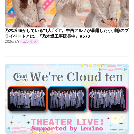
乃木坂46がしている“1人〇〇”。中西アルノが暴露した小川彩のプ
ライベートとは…『乃木坂工事延長中』#570
2026/8/3
エンタメ