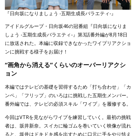
『日向坂になりましょう -五期生成長バラエティ-』
アイドルグループ・日向坂46の冠番組『日向坂になりま
しょう -五期生成長バラエティ-』第3話番外編が8月18日
に放送された。本編に収録できなかったワイプリアクショ
ンに挑戦する様子をお届け！
“画角から消える”くらいのオーバーリアクシ
ョン
本編ではテレビの基礎を習得するため「打ち合わせ」「カ
ンペ」「フリップ」のいろはに挑戦した五期生メンバー。
番外編では、テレビの必須スキル「ワイプ」を履修する。
今回はVTRを見ながらワイプを練習していく。最初の挑戦
者は、坂井新奈。スイカに輪ゴムを巻いていく映像が流れ
ると、坂井はドキドキ感を出すために口元に手をやり怯え