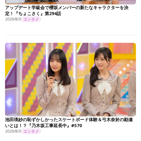
アップデート学級会で櫻坂メンバーの新たなキャラクターを決
定！『ちょこさく』第294話
2026/8/3
エンタメ
池田瑛紗の恥ずかしかったスケートボード体験＆弓木奈於の勘違
いとは！？『乃木坂工事延長中』#570
2026/8/3
エンタメ