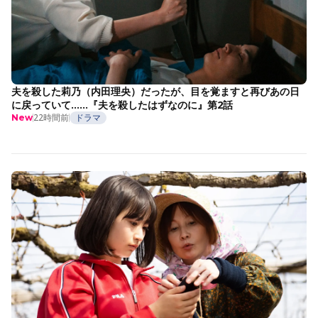
夫を殺した莉乃（内田理央）だったが、目を覚ますと再びあの日
に戻っていて……『夫を殺したはずなのに』第2話
22時間前
ドラマ
New