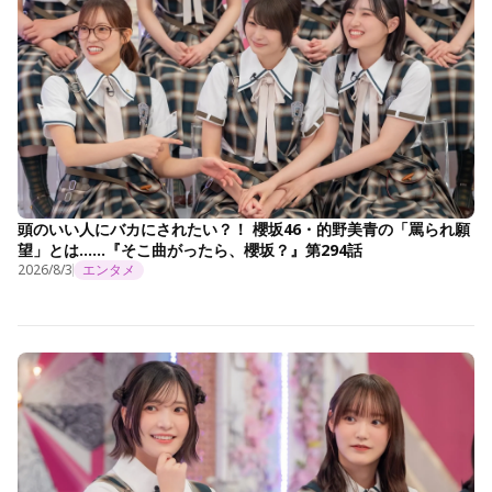
頭のいい人にバカにされたい？！ 櫻坂46・的野美青の「罵られ願
望」とは……『そこ曲がったら、櫻坂？』第294話
2026/8/3
エンタメ