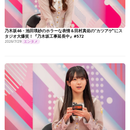
乃木坂46・池田瑛紗のホラーな表情＆田村真佑の“カツアゲ”にス
タジオ大爆笑！『乃木坂工事延長中』#572
2026/7/29
エンタメ