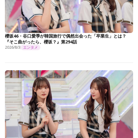
櫻坂46・谷口愛季が韓国旅行で偶然出会った「卒業生」とは？
『そこ曲がったら、櫻坂？』第294話
2026/8/3
エンタメ