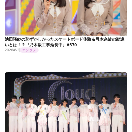
池田瑛紗の恥ずかしかったスケートボード体験＆弓木奈於の勘違
いとは！？『乃木坂工事延長中』#570
2026/8/3
エンタメ