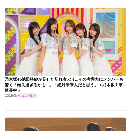
乃木坂46池田瑛紗が見せた切れ者ぶり…その考察力にメンバーも
驚く「頭良過ぎるかも…」「絶対未来人だと思う」＜乃木坂工事
延長中＞
2026/8/7
エンタメ