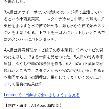
を果たした。
3人目はアサイーボウルか焼肉かのほぼ2択で生活してい
るという小西夏菜実。「スタミナ冷やし中華」の鶏肉に片
栗粉をまぶすと水で茹で始める。麺も水から茹で始めスタ
ジオを困惑させる。トマトを一口大にカットしたところで
次のメンバーにバトンタッチ。
4人目は得意料理がエビ餃子の森本茉莉。竹串でエビの背
わたを取り、できる一面を見せつけた。5人目の竹内希来
里は、冷やし中華の錦糸卵を作る。6人目の山下葉留花が
現れたところで、スタジオから不安の声が上がる。見る者
を翻弄する山下の調理は、果たしてうまくいくのか……!?
そして勝負の結果は!?
Leminoで『日向坂で会いましょう』を見る
【制作・編集：All About編集部】