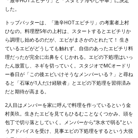
「激辛HOTエビチリ」と「スタミナ冷やし中華」に決定
した。
トップバッターは、「激辛HOTエビチリ」の考案者上村
ひなの。料理歴5年の上村は、スタートするとエビチリか
ら調理し始めるのだが、エビがまさかのとれたて！ 生き
ているエビがどうしても触れず、自信のあったエビチリ料
理だったが完全に出鼻をくじかれる。エビの下処理はいっ
たん放置し、ネギを切っていく。スタジオでMCオードリ
ー春日が「この後エビいけそうなメンバーいる？」と尋ね
ると「石塚が1人だけ経験者」とエビの下処理を習得済み
だと期待が高まる。
2人目はメンバーを家に呼んで料理を作っているという金
村美玖。生きたエビを見てもひるむことなくつかみ、頭を
包丁で切り落としていく。メンバーから“氷水で弱る”とい
うアドバイスを受け、見事エビの下処理をするという大役