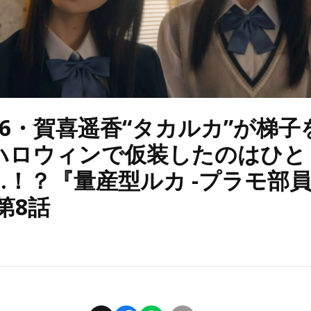
46・賀喜遥香“タカルカ”が梯子
ハロウィンで仮装したのはひと
…！？『量産型ルカ -プラモ部
第8話