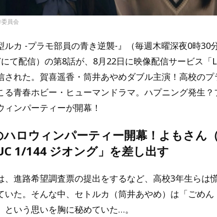
作委員会
ルカ -プラモ部員の青き逆襲-』（毎週木曜深夜0時30
などにて配信）の第8話が、8月22日に映像配信サービス「L
信された。賀喜遥香・筒井あやめダブル主演！高校のプ
こる青春ホビー・ヒューマンドラマ。ハプニング発生？
ウィンパーティーが開幕！
のハロウィンパーティー開幕！よもさん
UC 1/144 ジオング」を差し出す
は、進路希望調査票の提出をするなど、高校3年生らは
ていた。そんな中、セトルカ（筒井あやめ）は「ごめん
」という思いを胸に秘めていた…。