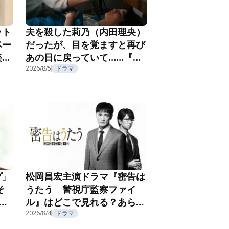
ット
夫を殺した莉乃（内田理央）
ベー
だったが、目を覚ますと再び
楽し
あの日に戻っていて……『夫
フ
を殺したはずなのに』第2話
2026/8/5
ドラマ
プ」
松岡昌宏主演ドラマ『密告は
そ
うたう 警視庁監察ファイ
こ
ル』はどこで見れる？あらす
じ・キャスト・配信視聴方法
2026/8/4
ドラマ
を紹介