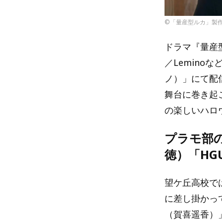
©︎「量産型ルカ」製
ドラマ『量産型
／Lemino
ノ）」にて配
舞台に巻き起
の楽しいハロ
プラモ部
徳）「HG
望ケ丘高校で
に差し掛かっ
（賀喜遥香）