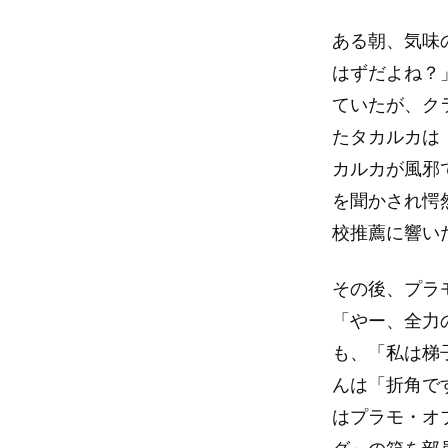
ある朝、気味
はずだよね？
ていたが、ク
たタカルカは
カルカが風邪
を聞かされ愕
校推薦に響い
その後、プラ
「やー、全力
も、「私は梯
んは「折角で
はプラモ・オブ