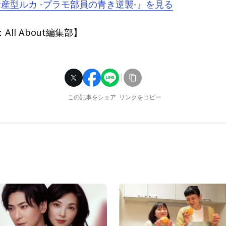
『量産型ルカ -プラモ部員の青き逆襲-』を見る
ll About編集部】
この記事をシェア
リンクをコピー