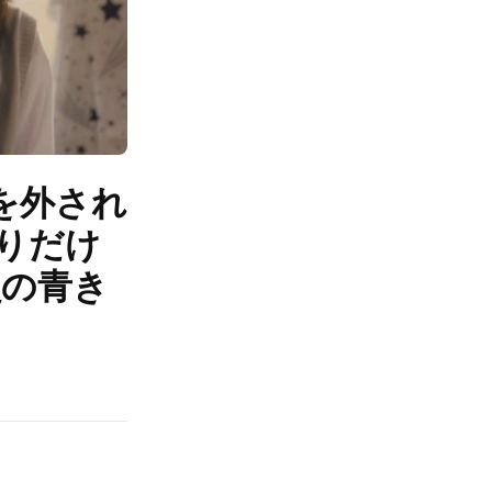
を外され
りだけ
員の青き