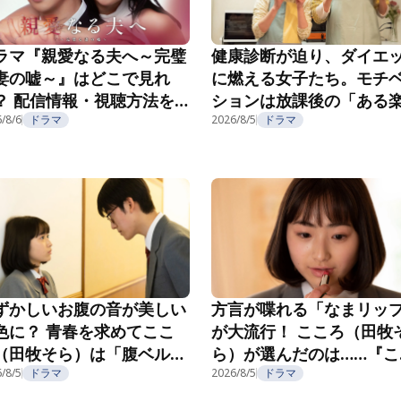
ラマ『親愛なる夫へ～完璧
健康診断が迫り、ダイエ
妻の嘘～』はどこで見れ
に燃える女子たち。モチ
？ 配信情報・視聴方法を
ションは放課後の「ある
介
/8/6
ドラマ
み」で……？『こころのフ
2026/8/5
ドラマ
フ』第5話
ずかしいお腹の音が美しい
方言が喋れる「なまリッ
色に？ 青春を求めてここ
が大流行！ こころ（田牧
（田牧そら）は「腹ベル
ら）が選んだのは……『こ
」へ！『こころのフフフ』
ろのフフフ』第2話
/8/5
ドラマ
2026/8/5
ドラマ
3話