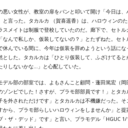
の悪い女性が、教室の扉をバンと叩いて開け「今日は、
」と言った。タカルカ （賀喜遥香）は、ハロウィンの
ラスメイトは制服で登校していたのだ。廊下で、セトル
「なんで私しか、仮装してないの？」とたずねた。セト
で休んでいる間に、今年は仮装を辞めようという話にな
然とした。タカルカは「ひとり仮装して、ふざけてると
たりしないかな…」と心配していた。
モデル部の部室では、よもさんこと顧問・蓬田篤宏（岡
のゾンビでした！さすが、プラモ部部員です！」とタカ
子を外されただけです」とタカルカは不機嫌だった。そ
すから、プラモ部らしいハロウィンをしませんか」と提
・ザ・デッド」です」と言い、プラモデル「HGUC 1/1