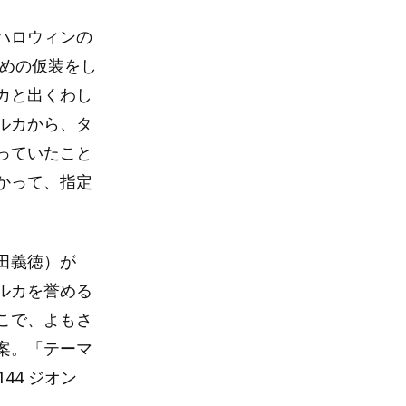
ハロウィンの
ための仮装をし
カと出くわし
ルカから、タ
っていたこと
かって、指定
田義徳）が
ルカを誉める
こで、よもさ
案。「テーマ
44 ジオン