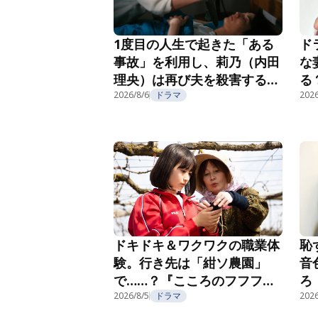
1度目の人生で起きた「ある
ド
事故」を利用し、莉乃（内田
な
理央）は再び夫を殺害する
る
『夫を殺したはずなのに』第
2026/8/6
ドラマ
紹
2026
2話
恥
ドキドキ＆ワクワクの職業体
音
験。行き先は「紺ソ農園」
ろ
で……？『こころのフフフ』
部
第4話
2026/8/5
ドラマ
2026
第