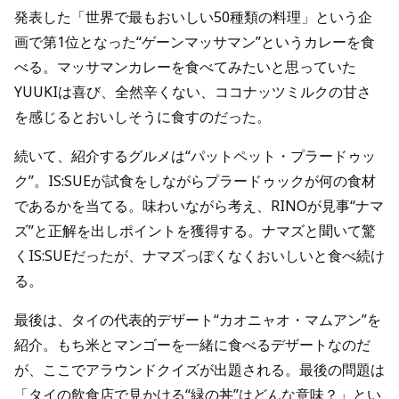
発表した「世界で最もおいしい50種類の料理」という企
画で第1位となった“ゲーンマッサマン”というカレーを食
べる。マッサマンカレーを食べてみたいと思っていた
YUUKIは喜び、全然辛くない、ココナッツミルクの甘さ
を感じるとおいしそうに食すのだった。
続いて、紹介するグルメは“パットペット・プラードゥッ
ク”。IS:SUEが試食をしながらプラードゥックが何の食材
であるかを当てる。味わいながら考え、RINOが見事“ナマ
ズ”と正解を出しポイントを獲得する。ナマズと聞いて驚
くIS:SUEだったが、ナマズっぽくなくおいしいと食べ続け
る。
最後は、タイの代表的デザート“カオニャオ・マムアン”を
紹介。もち米とマンゴーを一緒に食べるデザートなのだ
が、ここでアラウンドクイズが出題される。最後の問題は
「タイの飲食店で見かける“緑の丼”はどんな意味？」とい