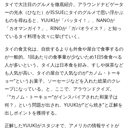
タイで大注目のグルメを徹底紹介。アラウンドナビゲータ
ーの光永（ひなた）がIS:SUEにタイのグルメで思い浮かぶ
ものを尋ねると、YUUKIが「パッタイ！」、NANOが
「カオマンガイ？」、RINOが「ガパオライス？」と知っ
ているタイ料理を次々に挙げていく。
タイの食文化は、自炊するよりも外食や屋台で食事するの
が一般的。1回あたりの食事量が少ないため1日5食食べる
人が多いという。タイ人は日本食を好み、すしや抹茶など
も人気が高い。タイの屋台で人気なのが“カノム・トーキ
ョー”というお菓子。ソーセージなどを入れた総菜のクレ
ープになっている。と、ここで、アラウンドクイズ。
「“カノム・トーキョー”がインスパイアされた和菓子は
何？」という問題が出され、YUUKIが“どら焼き”と正解を
出しポイントを獲得する。
正解したYUUKIがスタジオで、アメリカの情報サイトが