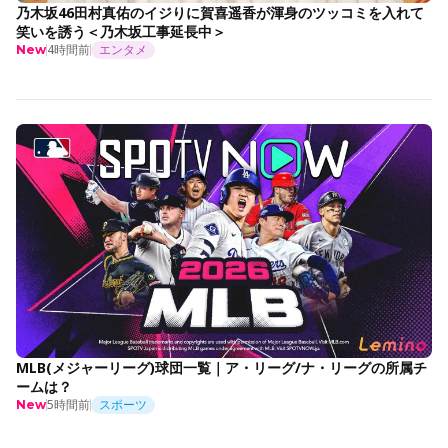
乃木坂46田村真佑のイジりに賀喜遥香が渾身のツッコミを入れて
笑いを誘う＜乃木坂工事延長中＞
4時間前
エンタメ
New
MLB(メジャーリーグ)球団一覧｜ア・リーグ/ナ・リーグの所属チ
ームは？
5時間前
スポーツ
New