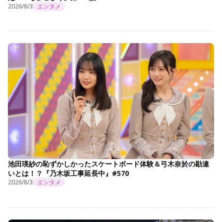
2026/8/3
エンタメ
池田瑛紗の恥ずかしかったスケートボード体験＆弓木奈於の勘違
いとは！？『乃木坂工事延長中』#570
2026/8/3
エンタメ