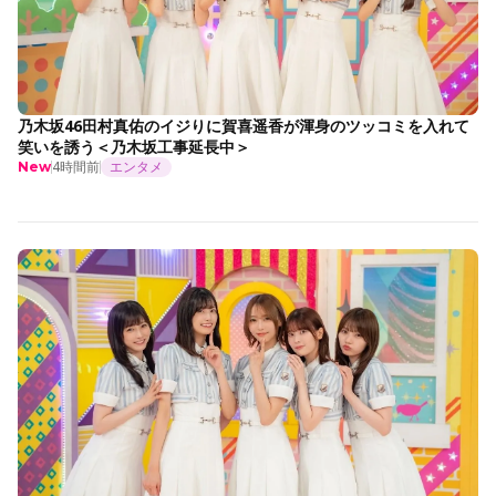
乃木坂46田村真佑のイジりに賀喜遥香が渾身のツッコミを入れて
笑いを誘う＜乃木坂工事延長中＞
4時間前
エンタメ
New