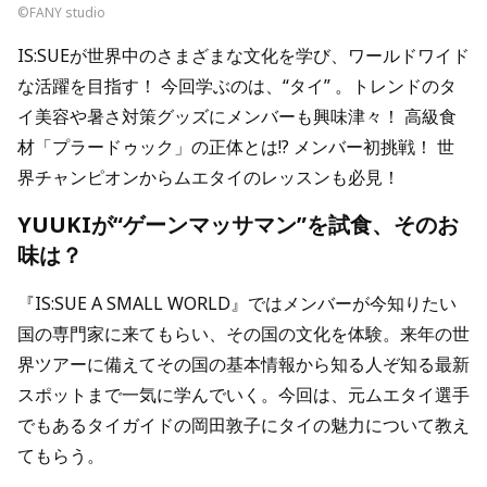
©FANY studio
IS:SUEが世界中のさまざまな文化を学び、ワールドワイド
な活躍を目指す！ 今回学ぶのは、“タイ” 。トレンドのタ
イ美容や暑さ対策グッズにメンバーも興味津々！ 高級食
材「プラードゥック」の正体とは!? メンバー初挑戦！ 世
界チャンピオンからムエタイのレッスンも必見！
YUUKIが“ゲーンマッサマン”を試食、そのお
味は？
『IS:SUE A SMALL WORLD』ではメンバーが今知りたい
国の専門家に来てもらい、その国の文化を体験。来年の世
界ツアーに備えてその国の基本情報から知る人ぞ知る最新
スポットまで一気に学んでいく。今回は、元ムエタイ選手
でもあるタイガイドの岡田敦子にタイの魅力について教え
てもらう。