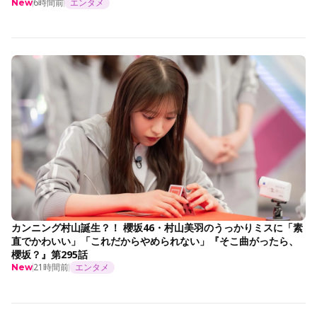
6時間前
エンタメ
New
カンニング村山誕生？！ 櫻坂46・村山美羽のうっかりミスに「素
直でかわいい」「これだからやめられない」『そこ曲がったら、
櫻坂？』第295話
21時間前
エンタメ
New