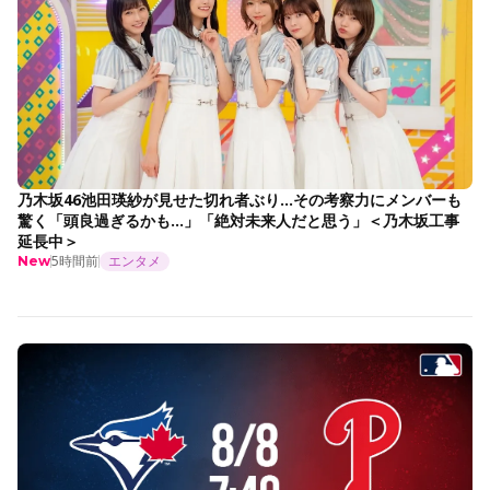
乃木坂46池田瑛紗が見せた切れ者ぶり…その考察力にメンバーも
驚く「頭良過ぎるかも…」「絶対未来人だと思う」＜乃木坂工事
延長中＞
5時間前
エンタメ
New