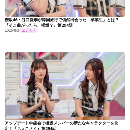
櫻坂46・谷口愛季が韓国旅行で偶然出会った「卒業生」とは？
『そこ曲がったら、櫻坂？』第294話
2026/8/3
エンタメ
アップデート学級会で櫻坂メンバーの新たなキャラクターを決
定！『ちょこさく』第294話