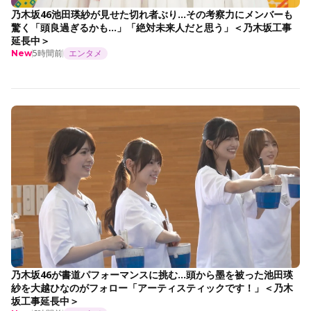
乃木坂46池田瑛紗が見せた切れ者ぶり…その考察力にメンバーも
驚く「頭良過ぎるかも…」「絶対未来人だと思う」＜乃木坂工事
延長中＞
5時間前
エンタメ
New
乃木坂46が書道パフォーマンスに挑む…頭から墨を被った池田瑛
紗を大越ひなのがフォロー「アーティスティックです！」＜乃木
坂工事延長中＞