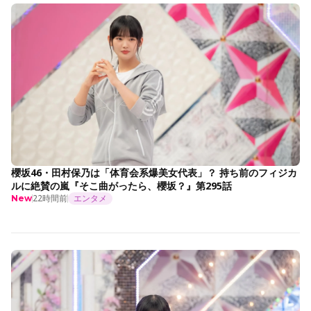
櫻坂46・田村保乃は「体育会系爆美女代表」？ 持ち前のフィジカ
ルに絶賛の嵐『そこ曲がったら、櫻坂？』第295話
22時間前
エンタメ
New