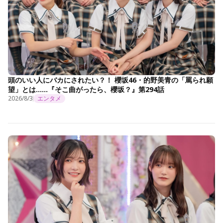
頭のいい人にバカにされたい？！ 櫻坂46・的野美青の「罵られ願
望」とは……『そこ曲がったら、櫻坂？』第294話
2026/8/3
エンタメ