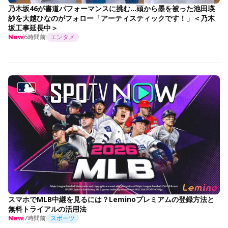
乃木坂46が書道パフォーマンスに挑む…頭から墨を被った池田瑛
紗を大越ひなのがフォロー「アーティスティックです！」＜乃木
坂工事延長中＞
6時間前
エンタメ
New
スマホでMLB中継を見るには？Leminoプレミアムの登録方法と
無料トライアルの活用法
7時間前
スポーツ
New