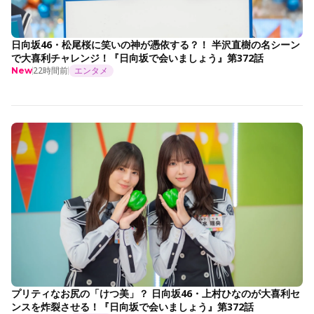
日向坂46・松尾桜に笑いの神が憑依する？！ 半沢直樹の名シーン
で大喜利チャレンジ！『日向坂で会いましょう』第372話
22時間前
エンタメ
New
プリティなお尻の「けつ美」？ 日向坂46・上村ひなのが大喜利セ
ンスを炸裂させる！『日向坂で会いましょう』第372話