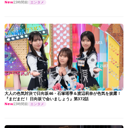
23時間前
エンタメ
New
大人の色気対決で日向坂46・石塚瑶季＆渡辺莉奈が色気を披露！
『まだまだ！ 日向坂で会いましょう』第372話
23時間前
エンタメ
New