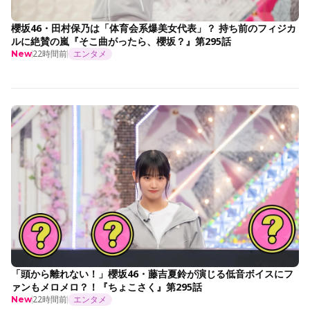
櫻坂46・田村保乃は「体育会系爆美女代表」？ 持ち前のフィジカ
ルに絶賛の嵐『そこ曲がったら、櫻坂？』第295話
22時間前
エンタメ
New
「頭から離れない！」櫻坂46・藤吉夏鈴が演じる低音ボイスにフ
ァンもメロメロ？！『ちょこさく』第295話
22時間前
エンタメ
New