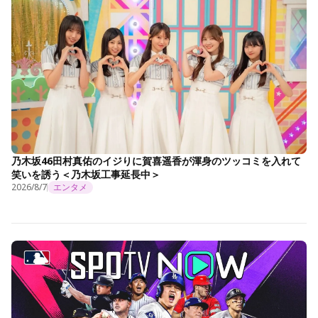
乃木坂46田村真佑のイジりに賀喜遥香が渾身のツッコミを入れて
笑いを誘う＜乃木坂工事延長中＞
2026/8/7
エンタメ