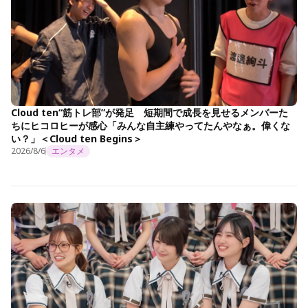
Cloud ten“筋トレ部”が発足 短期間で成長を見せるメンバーた
ちにヒコロヒーが感心「みんな自主練やってたんやなぁ。偉くな
い？」＜Cloud ten Begins＞
2026/8/6
エンタメ