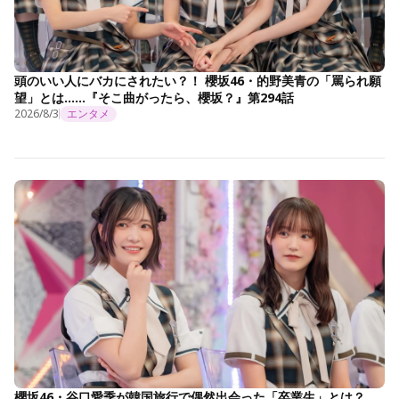
頭のいい人にバカにされたい？！ 櫻坂46・的野美青の「罵られ願
望」とは……『そこ曲がったら、櫻坂？』第294話
2026/8/3
エンタメ
櫻坂46・谷口愛季が韓国旅行で偶然出会った「卒業生」とは？