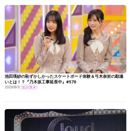
池田瑛紗の恥ずかしかったスケートボード体験＆弓木奈於の勘違
いとは！？『乃木坂工事延長中』#570
2026/8/3
エンタメ