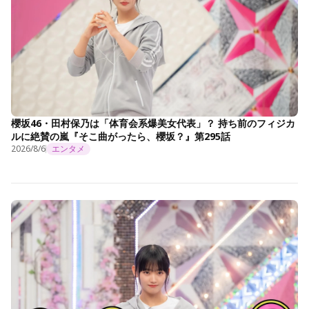
櫻坂46・田村保乃は「体育会系爆美女代表」？ 持ち前のフィジカ
ルに絶賛の嵐『そこ曲がったら、櫻坂？』第295話
2026/8/6
エンタメ