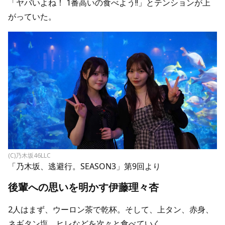
「ヤバいよね！ 1番高いの食べよう!!」とテンションが上
がっていた。
(C)乃木坂46LLC
「乃木坂、逃避行。SEASON3」第9回より
後輩への思いを明かす伊藤理々杏
2人はまず、ウーロン茶で乾杯。そして、上タン、赤身、
ネギタン塩、ヒレなどを次々と食べていく。