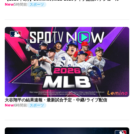
5時間前
スポーツ
New
大谷翔平の結果速報・最新試合予定・中継/ライブ配信
6時間前
スポーツ
New