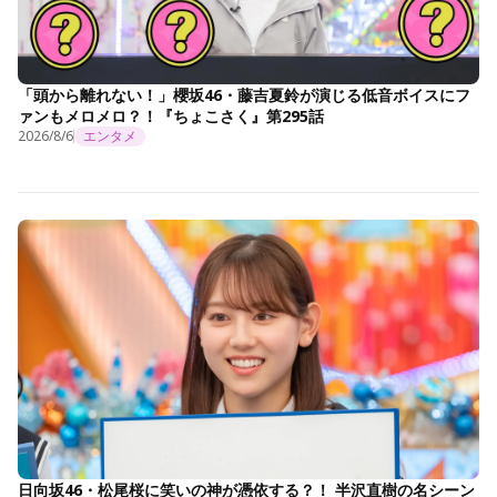
「頭から離れない！」櫻坂46・藤吉夏鈴が演じる低音ボイスにフ
ァンもメロメロ？！『ちょこさく』第295話
2026/8/6
エンタメ
日向坂46・松尾桜に笑いの神が憑依する？！ 半沢直樹の名シーン