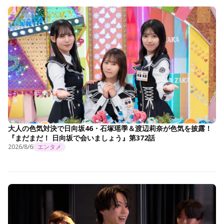
大人の色気対決で日向坂46・石塚瑶季＆渡辺莉奈が色気を披露！
『まだまだ！ 日向坂で会いましょう』第372話
2026/8/6
エンタメ