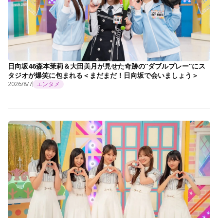
日向坂46森本茉莉＆大田美月が見せた奇跡の“ダブルプレー”にス
タジオが爆笑に包まれる＜まだまだ！日向坂で会いましょう＞
2026/8/7
エンタメ