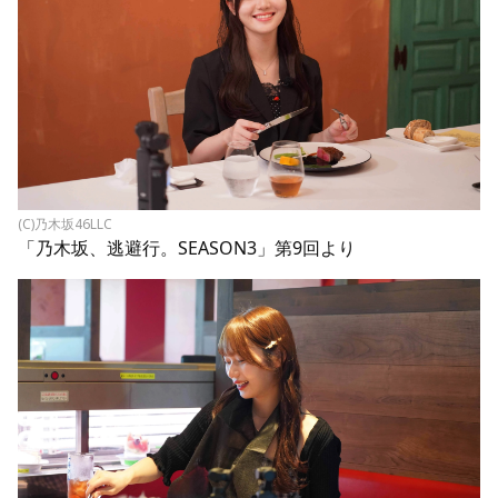
(C)乃木坂46LLC
「乃木坂、逃避行。SEASON3」第9回より