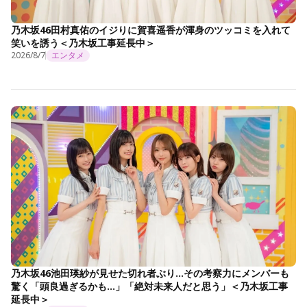
乃木坂46田村真佑のイジりに賀喜遥香が渾身のツッコミを入れて
笑いを誘う＜乃木坂工事延長中＞
2026/8/7
エンタメ
乃木坂46池田瑛紗が見せた切れ者ぶり…その考察力にメンバーも
驚く「頭良過ぎるかも…」「絶対未来人だと思う」＜乃木坂工事
延長中＞