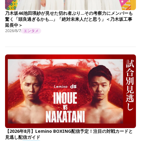
乃木坂46池田瑛紗が見せた切れ者ぶり…その考察力にメンバーも
驚く「頭良過ぎるかも…」「絶対未来人だと思う」＜乃木坂工事
延長中＞
2026/8/7
エンタメ
【2026年8月】Lemino BOXING配信予定！注目の対戦カードと
見逃し配信ガイド