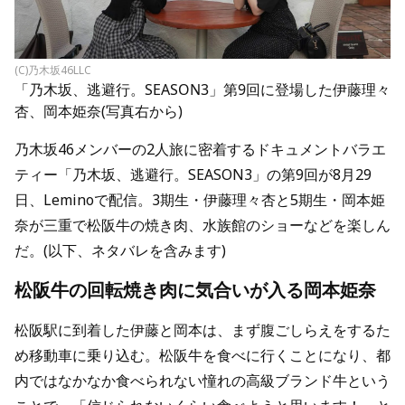
(C)乃木坂46LLC
「乃木坂、逃避行。SEASON3」第9回に登場した伊藤理々
杏、岡本姫奈(写真右から)
乃木坂46メンバーの2人旅に密着するドキュメントバラエ
ティー「乃木坂、逃避行。SEASON3」の第9回が8月29
日、Leminoで配信。3期生・伊藤理々杏と5期生・岡本姫
奈が三重で松阪牛の焼き肉、水族館のショーなどを楽しん
だ。(以下、ネタバレを含みます)
松阪牛の回転焼き肉に気合いが入る岡本姫奈
松阪駅に到着した伊藤と岡本は、まず腹ごしらえをするた
め移動車に乗り込む。松阪牛を食べに行くことになり、都
内ではなかなか食べられない憧れの高級ブランド牛という