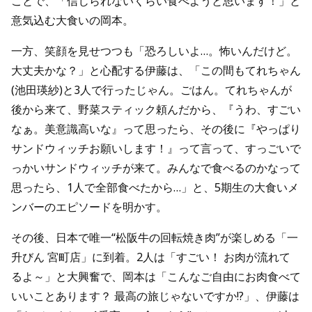
ことで、「信じられないくらい食べようと思います！」と
意気込む大食いの岡本。
一方、笑顔を見せつつも「恐ろしいよ…。怖いんだけど。
大丈夫かな？」と心配する伊藤は、「この間もてれちゃん
(池田瑛紗)と3人で行ったじゃん。ごはん。てれちゃんが
後から来て、野菜スティック頼んだから、『うわ、すごい
なぁ。美意識高いな』って思ったら、その後に『やっぱり
サンドウィッチお願いします！』って言って、すっごいで
っかいサンドウィッチが来て。みんなで食べるのかなって
思ったら、1人で全部食べたから…」と、5期生の大食いメ
ンバーのエピソードを明かす。
その後、日本で唯一“松阪牛の回転焼き肉”が楽しめる「一
升びん 宮町店」に到着。2人は「すごい！ お肉が流れて
るよ～」と大興奮で、岡本は「こんなご自由にお肉食べて
いいことあります？ 最高の旅じゃないですか!?」、伊藤は