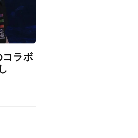
とのコラボ
し