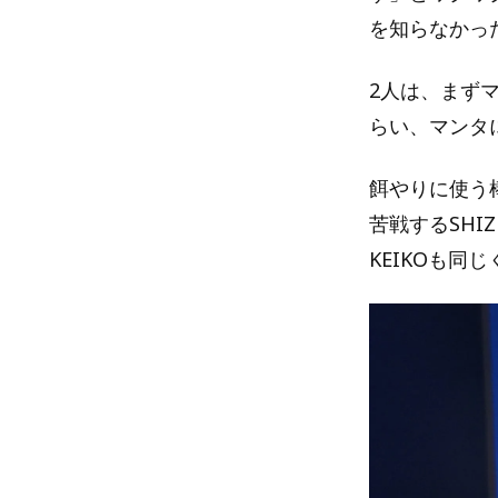
を知らなかっ
2人は、まず
らい、マンタに
餌やりに使う
苦戦するSH
KEIKOも