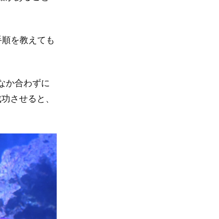
手順を教えても
なか合わずに
成功させると、