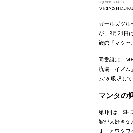
(C)FANY studio
ME:IのSHIZU
ガールズグルー
が、8月21日
族館「マクセ
同番組は、M
流儀＝イズム
ム”を吸収し
マンタの
第1回は、SH
館が大好きな
す」とワクワ