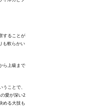
察することが
りも軟らかい
から上級まで
いうことで、
への愛が深い2
決める大技も