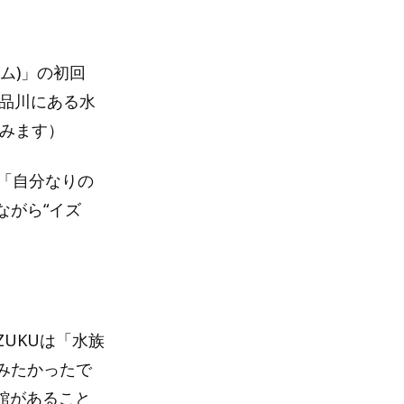
ズム)」の初回
京・品川にある水
含みます）
で「自分なりの
ながら“イズ
ZUKUは「水族
みたかったで
館があること