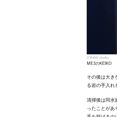
(C)FANY studio
ME:IのKEIKO
その後は大き
る岩の手入れ
清掃後は同水
ったことがあ
手を挙げるの