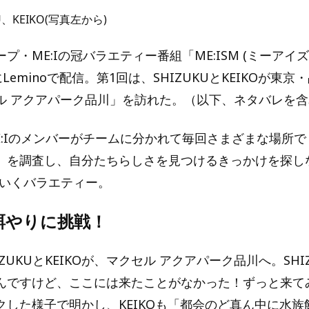
KU、KEIKO(写真左から)
プ・ME:Iの冠バラエティー番組「ME:ISM (ミーアイ
にLeminoで配信。第1回は、SHIZUKUとKEIKOが東
ル アクアパーク品川」を訪れた。（以下、ネタバレを
E:Iのメンバーがチームに分かれて毎回さまざまな場所
」を調査し、自分たちらしさを見つけるきっかけを探し
ていくバラエティー。
餌やりに挑戦！
IZUKUとKEIKOが、マクセル アクアパーク品川へ。SHI
んですけど、ここには来たことがなかった！ずっと来て
クした様子で明かし、KEIKOも「都会のど真ん中に水族