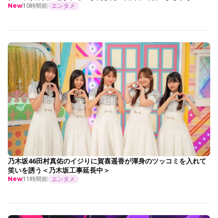
10時間前
エンタメ
New
乃木坂46田村真佑のイジりに賀喜遥香が渾身のツッコミを入れて
笑いを誘う＜乃木坂工事延長中＞
11時間前
エンタメ
New