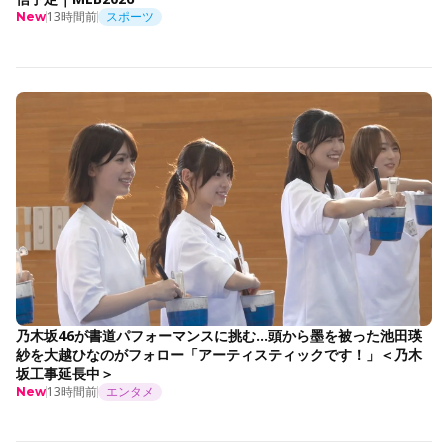
13時間前
スポーツ
New
乃木坂46が書道パフォーマンスに挑む…頭から墨を被った池田瑛
紗を大越ひなのがフォロー「アーティスティックです！」＜乃木
坂工事延長中＞
13時間前
エンタメ
New