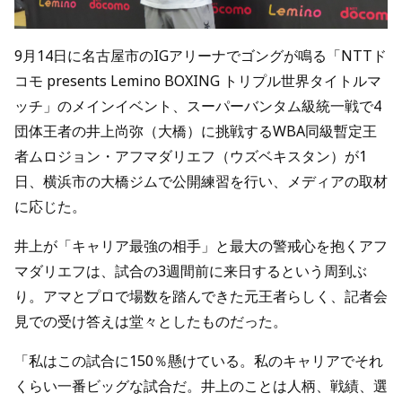
9月14日に名古屋市のIGアリーナでゴングが鳴る「NTTド
コモ presents Lemino BOXING トリプル世界タイトルマ
ッチ」のメインイベント、スーパーバンタム級統一戦で4
団体王者の井上尚弥（大橋）に挑戦するWBA同級暫定王
者ムロジョン・アフマダリエフ（ウズベキスタン）が1
日、横浜市の大橋ジムで公開練習を行い、メディアの取材
に応じた。
井上が「キャリア最強の相手」と最大の警戒心を抱くアフ
マダリエフは、試合の3週間前に来日するという周到ぶ
り。アマとプロで場数を踏んできた元王者らしく、記者会
見での受け答えは堂々としたものだった。
「私はこの試合に150％懸けている。私のキャリアでそれ
くらい一番ビッグな試合だ。井上のことは人柄、戦績、選