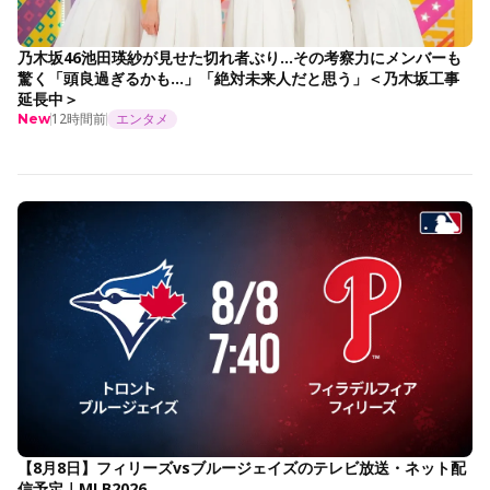
乃木坂46池田瑛紗が見せた切れ者ぶり…その考察力にメンバーも
驚く「頭良過ぎるかも…」「絶対未来人だと思う」＜乃木坂工事
延長中＞
12時間前
エンタメ
New
【8月8日】フィリーズvsブルージェイズのテレビ放送・ネット配
信予定｜MLB2026