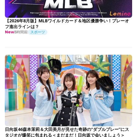
【2026年8月版】MLBワイルドカード＆地区優勝争い！プレーオ
フ進出ラインは？
8時間前
スポーツ
New
日向坂46森本茉莉＆大田美月が見せた奇跡の“ダブルプレー”にス
タジオが爆笑に包まれる＜まだまだ！日向坂で会いましょう＞