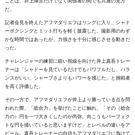
ことは、井上陣営だけでなく関係者の間でも共通の見方
だ。
記者会見を終えたアフマダリエフはリングに入り、シャド
ーボクシングとミット打ちを軽く披露した。撮影用のわず
かな時間ではあったが、力強さを十分に感じさせる動きだ
った。
チャレンジャーの練習に鋭い視線を向けた井上真吾トレー
ナーは「シャドーを見ているだけでもパワフルだし、バラ
ンスがいい。シャープさよりもパワーを感じた」と挑戦者
を高く評価した。
その一方で、アフマダリエフが井上より勝っている点を問
われた際、「総合力」を挙げたことに触れ、「その（総合
力の）円を一つ大きくしたのが尚弥。向こうもパーフェク
トな円を描いていると思いますけど」とレベルの違いをア
ピール。真吾トレーナーの自信もアフマダリエフに負けて