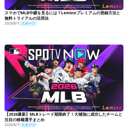
スマホでMLB中継を見るには？Leminoプレミアムの登録方法と
無料トライアルの活用法
2026/8/7
スポーツ
【2026最新】MLBトレード期限終了！大補強に成功したチームと
注目の移籍選手まとめ
2026/8/7
スポーツ