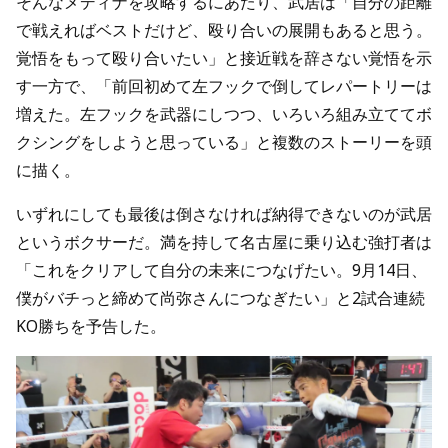
そんなメディナを攻略するにあたり、武居は「自分の距離
で戦えればベストだけど、殴り合いの展開もあると思う。
覚悟をもって殴り合いたい」と接近戦を辞さない覚悟を示
す一方で、「前回初めて左フックで倒してレパートリーは
増えた。左フックを武器にしつつ、いろいろ組み立ててボ
クシングをしようと思っている」と複数のストーリーを頭
に描く。
いずれにしても最後は倒さなければ納得できないのが武居
というボクサーだ。満を持して名古屋に乗り込む強打者は
「これをクリアして自分の未来につなげたい。9月14日、
僕がバチっと締めて尚弥さんにつなぎたい」と2試合連続
KO勝ちを予告した。