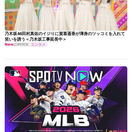
乃木坂46田村真佑のイジりに賀喜遥香が渾身のツッコミを入れて
笑いを誘う＜乃木坂工事延長中＞
23時間前
エンタメ
New