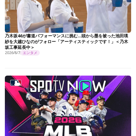
乃木坂46が書道パフォーマンスに挑む…頭から墨を被った池田瑛
紗を大越ひなのがフォロー「アーティスティックです！」＜乃木
坂工事延長中＞
2026/8/7
エンタメ