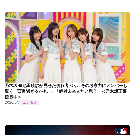
乃木坂46池田瑛紗が見せた切れ者ぶり…その考察力にメンバーも
驚く「頭良過ぎるかも…」「絶対未来人だと思う」＜乃木坂工事
延長中＞
2026/8/7
エンタメ