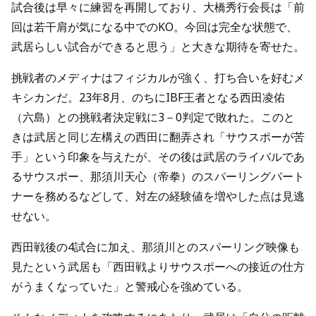
試合後は早々に練習を再開しており、大橋秀行会長は「前
回は若干肩が気になる中でのKO。今回は完全な状態で、
武居らしい試合ができると思う」と大きな期待を寄せた。
挑戦者のメディナはフィジカルが強く、打ち合いを好むメ
キシカンだ。23年8月、のちにIBF王者となる西田凌佑
（六島）との挑戦者決定戦に3－0判定で敗れた。このと
きは武居と同じ左構えの西田に翻弄され「サウスポーが苦
手」という印象を与えたが、その後は武居のライバルであ
るサウスポー、那須川天心（帝拳）のスパーリングパート
ナーを務めるなどして、対左の経験値を増やした点は見逃
せない。
西田戦後の4試合に加え、那須川とのスパーリング映像も
見たという武居も「西田戦よりサウスポーへの接近の仕方
がうまくなっていた」と警戒心を強めている。