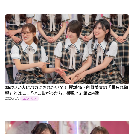
頭のいい人にバカにされたい？！ 櫻坂46・的野美青の「罵られ願
望」とは……『そこ曲がったら、櫻坂？』第294話
2026/8/3
エンタメ