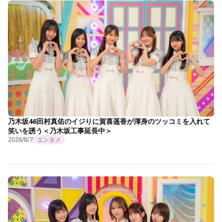
乃木坂46田村真佑のイジりに賀喜遥香が渾身のツッコミを入れて
笑いを誘う＜乃木坂工事延長中＞
2026/8/7
エンタメ