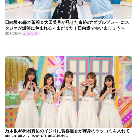
日向坂46森本茉莉＆大田美月が見せた奇跡の“ダブルプレー”にス
タジオが爆笑に包まれる＜まだまだ！日向坂で会いましょう＞
2026/8/7
エンタメ
乃木坂46田村真佑のイジりに賀喜遥香が渾身のツッコミを入れて
笑いを誘う＜乃木坂工事延長中＞