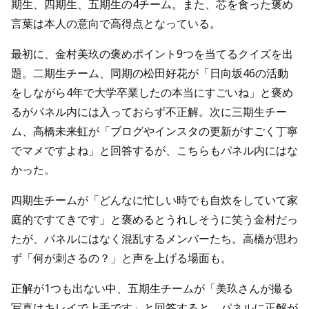
期生、四期生、五期生の4チーム。また、芯を食った褒め
言葉は本人の意向で高得点となっている。
最初に、金村美玖の褒めポイント9つを当てるクイズを出
題。二期生チーム、同期の松田好花が「日向坂46の活動
をしながら4年で大学卒業したの本当にすごいね」と褒め
るがパネル内には入っておらず不正解。次に三期生チー
ム、高橋未来虹が「ブログやインスタの更新がすごく丁寧
でマメですよね」と回答するが、こちらもパネル内にはな
かった。
四期生チームが「どんなに忙しい時でも自炊をしていて家
庭的ですてきです」と褒めるとうれしそうに笑う金村だっ
たが、パネルにはなく混乱するメンバーたち。高橋が思わ
ず「何が刺さるの？」と声を上げる場面も。
正解が1つも出ない中、五期生チームが「美玖さんが撮る
写真はキレイで上手です」と回答すると、パネルに正解が