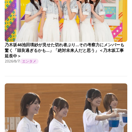
乃木坂46池田瑛紗が見せた切れ者ぶり…その考察力にメンバーも
驚く「頭良過ぎるかも…」「絶対未来人だと思う」＜乃木坂工事
延長中＞
2026/8/7
エンタメ