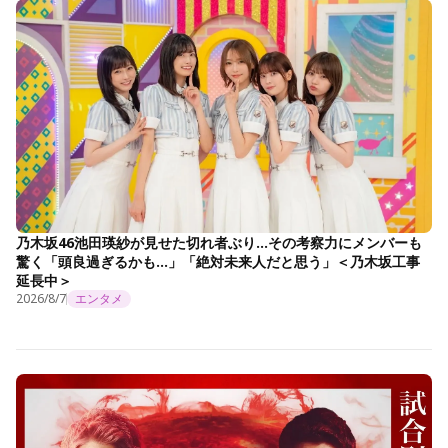
乃木坂46池田瑛紗が見せた切れ者ぶり…その考察力にメンバーも
驚く「頭良過ぎるかも…」「絶対未来人だと思う」＜乃木坂工事
延長中＞
2026/8/7
エンタメ