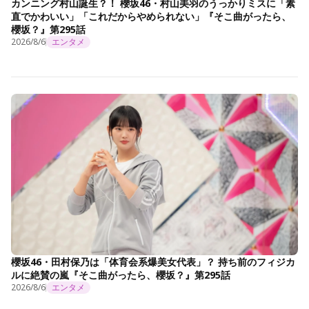
カンニング村山誕生？！ 櫻坂46・村山美羽のうっかりミスに「素
直でかわいい」「これだからやめられない」『そこ曲がったら、
櫻坂？』第295話
2026/8/6
エンタメ
櫻坂46・田村保乃は「体育会系爆美女代表」？ 持ち前のフィジカ
ルに絶賛の嵐『そこ曲がったら、櫻坂？』第295話
2026/8/6
エンタメ