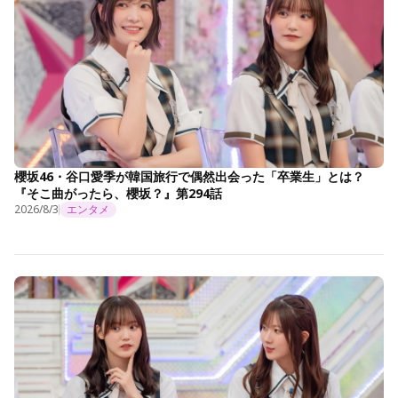
櫻坂46・谷口愛季が韓国旅行で偶然出会った「卒業生」とは？
『そこ曲がったら、櫻坂？』第294話
2026/8/3
エンタメ