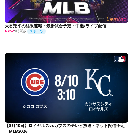
大谷翔平の結果速報・最新試合予定・中継/ライブ配信
9時間前
スポーツ
New
【8月10日】ロイヤルズvsカブスのテレビ放送・ネット配信予定
｜MLB2026