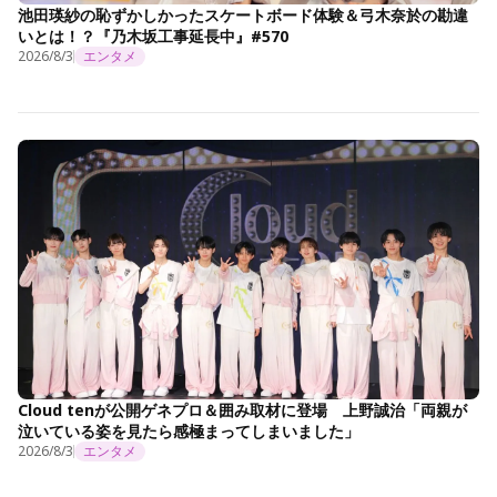
池田瑛紗の恥ずかしかったスケートボード体験＆弓木奈於の勘違
いとは！？『乃木坂工事延長中』#570
2026/8/3
エンタメ
Cloud tenが公開ゲネプロ＆囲み取材に登場 上野誠治「両親が
泣いている姿を見たら感極まってしまいました」
2026/8/3
エンタメ