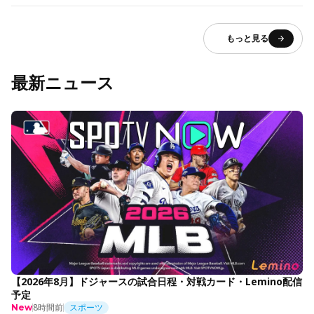
もっと見る
最新ニュース
【2026年8月】ドジャースの試合日程・対戦カード・Lemino配信
予定
8時間前
スポーツ
New