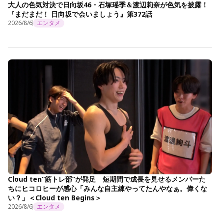
大人の色気対決で日向坂46・石塚瑶季＆渡辺莉奈が色気を披露！
『まだまだ！ 日向坂で会いましょう』第372話
2026/8/6
エンタメ
Cloud ten“筋トレ部”が発足 短期間で成長を見せるメンバーた
ちにヒコロヒーが感心「みんな自主練やってたんやなぁ。偉くな
い？」＜Cloud ten Begins＞
2026/8/6
エンタメ