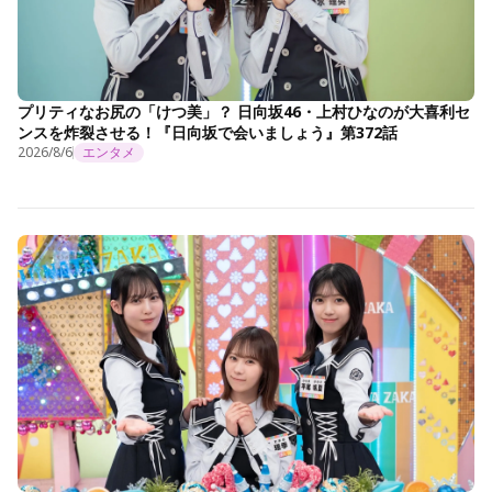
プリティなお尻の「けつ美」？ 日向坂46・上村ひなのが大喜利セ
ンスを炸裂させる！『日向坂で会いましょう』第372話
2026/8/6
エンタメ