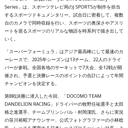
Series」は、スポーツテレビ局のJ SPORTSが制作を担当
するスポーツドキュメンタリー。試合日に密着して、複数
台のカメラで同時収録を行い、スポーツの奥深さやアスリ
ートを巡るスポーツのリアルな物語を時系列で描き出して
いく。
「スーパーフォーミュラ」はアジア最高峰にして最速のカ
ーレースで、2025年シーズンは13チーム、22人のドライ
バーが参戦。全国各地のサーキットで7大会、全12戦が開
催され、予選と決勝レースのポイントの合計によって年間
チャンピオンを決定する。
第8戦決勝に潜入した今回、「DOCOMO TEAM
DANDELION RACING」ドライバーの牧野任祐選手と太田
格之進選手、チームプリンシパル・村岡潔氏、さらに実況
の笹川裕昭アナウンサー、公式フォトグラファーの小林稔