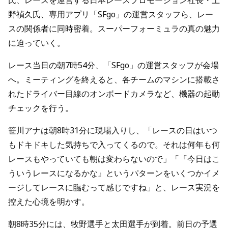
氏、レースを運営する日本レースプロモーション社長・上
野禎久氏、専用アプリ「SFgo」の運営スタッフら、レー
スの関係者に同時密着。スーパーフォーミュラの真の魅力
に迫っていく。
レース当日の朝7時54分、「SFgo」の運営スタッフが会場
へ。ミーティングを終えると、各チームのマシンに搭載さ
れたドライバー目線のオンボードカメラなど、機器の起動
チェックを行う。
笹川アナは朝8時31分に現場入りし、「レースの日はいつ
もドキドキした気持ちで入ってくるので。それは何年も何
レースもやっていても朝は変わらないので」「『今日はこ
ういうレースになるかな』というパターンをいくつかイメ
ージしてレースに臨むって感じですね」と、レース実況を
控えた心境を明かす。
朝8時35分には、牧野選手と太田選手が到着。前日の予選