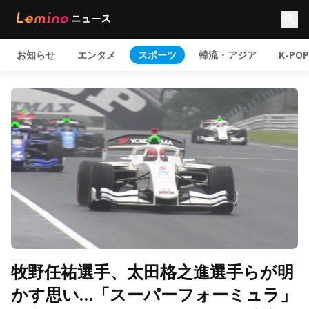
お知らせ
エンタメ
スポーツ
韓流・アジア
K-POP
牧野任祐選手、太田格之進選手らが明
かす思い…「スーパーフォーミュラ」